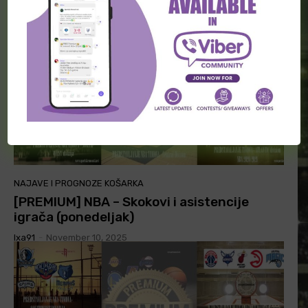
NAJAVE I PROGNOZE KOŠARKA
[PREMIUM] NBA – Skokovi i asistencije
igrača (ponedeljak)
Ixa91
-
November 10, 2025