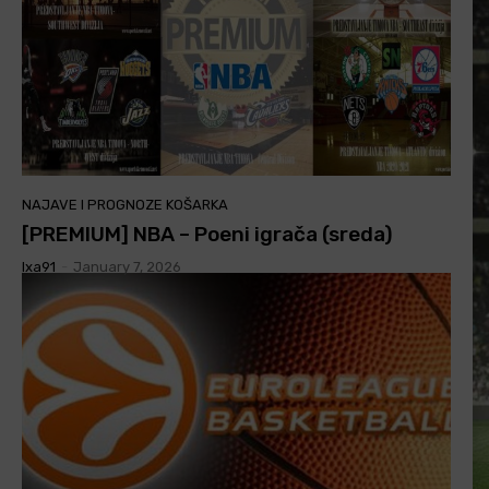
NAJAVE I PROGNOZE KOŠARKA
[PREMIUM] NBA – Poeni igrača (sreda)
Ixa91
-
January 7, 2026