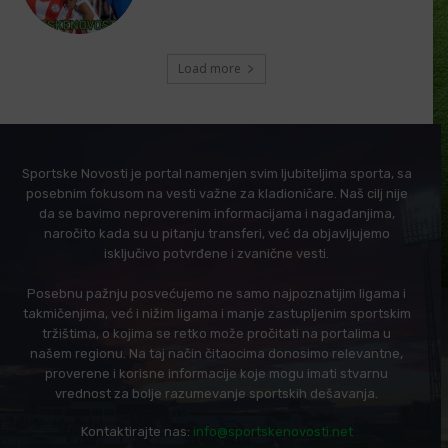
Load more
Sportske Novosti je portal namenjen svim ljubiteljima sporta, sa
posebnim fokusom na vesti važne za kladioničare. Naš cilj nije
da se bavimo neproverenim informacijama i nagađanjima,
naročito kada su u pitanju transferi, već da objavljujemo
isključivo potvrđene i zvanične vesti.
Posebnu pažnju posvećujemo ne samo najpoznatijim ligama i
takmičenjima, već i nižim ligama i manje zastupljenim sportskim
tržištima, o kojima se retko može pročitati na portalima u
našem regionu. Na taj način čitaocima donosimo relevantne,
proverene i korisne informacije koje mogu imati stvarnu
vrednost za bolje razumevanje sportskih dešavanja.
Kontaktirajte nas:
info@sportskenovosti.net