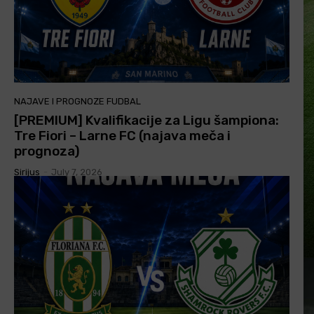
NAJAVE I PROGNOZE FUDBAL
[PREMIUM] Kvalifikacije za Ligu šampiona:
Tre Fiori – Larne FC (najava meča i
prognoza)
Sirijus
-
July 7, 2026