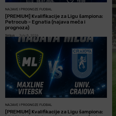
NAJAVE I PROGNOZE FUDBAL
[PREMIUM] Kvalifikacije za Ligu šampiona:
Petrocub – Egnatia (najava meča i
prognoza)
Sirijus
-
July 8, 2026
NAJAVE I PROGNOZE FUDBAL
[PREMIUM] Kvalifikacije za Ligu šampiona: