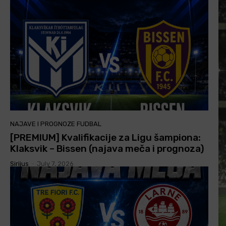
NAJAVE I PROGNOZE FUDBAL
[PREMIUM] Kvalifikacije za Ligu šampiona:
Klaksvik – Bissen (najava meča i prognoza)
Sirijus
-
July 7, 2026