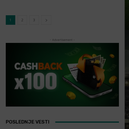
1
2
3
- Advertisement -
POSLEDNJE VESTI