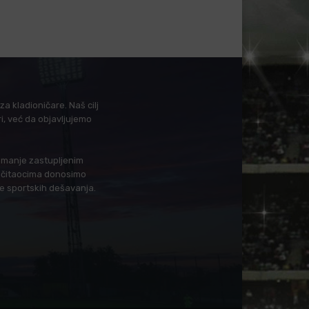
a kladioničare. Naš cilj
i, već da objavljujemo
i manje zastupljenim
in čitaocima donosimo
je sportskih dešavanja.