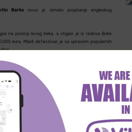
ntin Barko
novo je zimsko pojačanje engleskog
ra na poziciji levog beka, a stigao je iz redova Boke
50.000 eura. Mladi defanzivac je sa upravom popularnih
dine.
debitovao je tokom 2021. godine. Ukupno je sakupio 35
ciju Argentine.
witter
Viber
WhatsApp