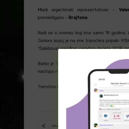
Mladi argentinski reprezentativac –
Vale
premierligaša –
Brajtona
.
Radi se o momku koji ima samo 19 godina, ig
Juniors kojoj je na ime transfera pripalo 9.1
“Galebova” parafirao saradnju do leta 2028. go
Barko je “dete” Boke Juniors, a za prvi tim 
nastupa na kojima je postigao i dva gola.
Trenutno nastupa i za U20, odnosno U23 selek
Facebook
T
Share