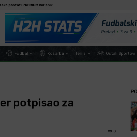
Kako postati PREMIUM korisnik
Fudbal
Košarka
Tenis
Ostali Sportovi
P
er potpisao za
0