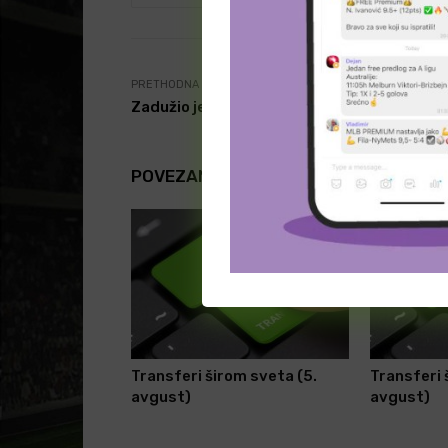
PRETHODNA VEST
Zadužio je dres francuskog velikana
POVEZANI ČLANCI
Transferi širom sveta (5.
Transferi 
avgust)
avgust)