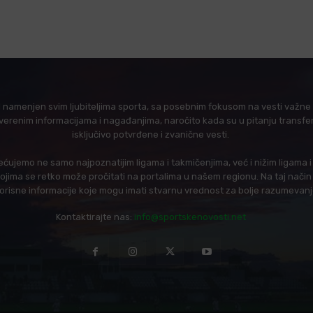
l namenjen svim ljubiteljima sporta, sa posebnim fokusom na vesti važne z
verenim informacijama i nagađanjima, naročito kada su u pitanju transfer
isključivo potvrđene i zvanične vesti.
ujemo ne samo najpoznatijim ligama i takmičenjima, već i nižim ligama 
 kojima se retko može pročitati na portalima u našem regionu. Na taj nač
korisne informacije koje mogu imati stvarnu vrednost za bolje razumevan
Kontaktirajte nas:
info@sportskenovosti.net