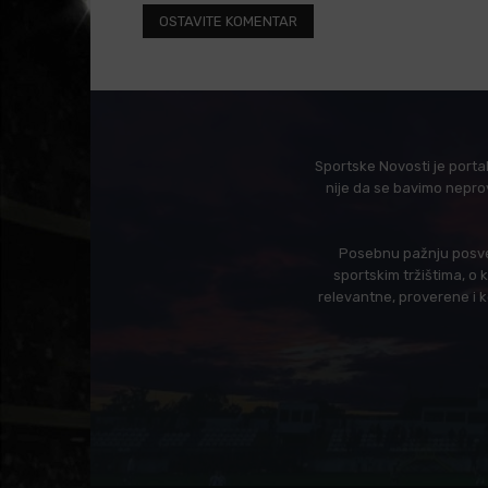
Sportske Novosti je porta
nije da se bavimo nepro
Posebnu pažnju posveć
sportskim tržištima, o
relevantne, proverene i 