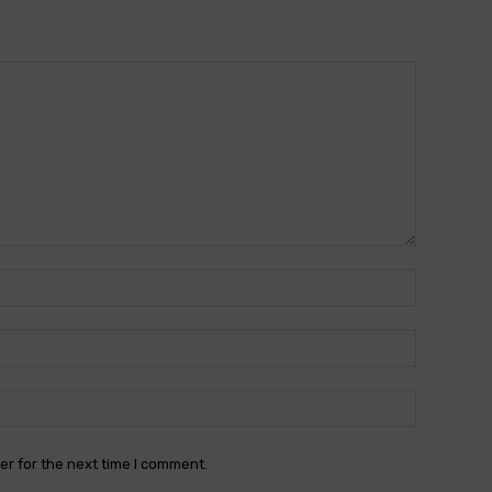
Name:*
Email:*
Website:
er for the next time I comment.