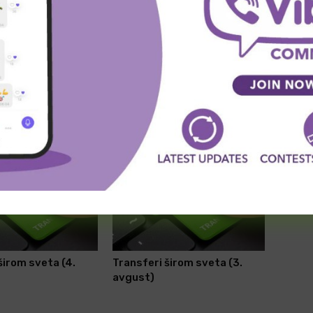
SLEDEĆA VEST
Preselio se u Napulj
širom sveta (4.
Transferi širom sveta (3.
avgust)