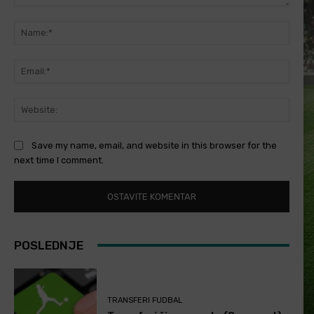
Comment:
Name
Email
Websi
Save my name, email, and website in this browser for the
next time I comment.
POSLEDNJE
TRANSFERI FUDBAL