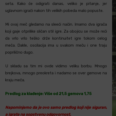
seta. Kako će odigrati danas, veliko je pitanje, jer
uglavnom igrači nakon tih velikih pobeda malo popuste.
Mi ovaj meč gledamo na sleeći način. Imamo dva igrača
koji gaje otprilike sličan stil igre. Za obojicu se može reći
da vrlo vrlo teško drže kontinuitet igre tokom celog
meča. Dakle, oscilacija ima u svakom meču i one traju
poprilično dugo.
U skladu sa tim mi ovde vidimo veliku borbu. Mnogo
brejkova, mnogo preokreta i nadamo se over gemove na
kraju meča.
Predlog za klađenje: Više od 21,5 gemova 1,75
Napominjemo da je ovo samo predlog koji nije siguran,
a igrate na sopstvenu odgovornost.