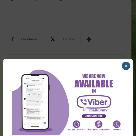
Facebook
Twitter
×
PRETHODNA VEST
SLEDEĆA VEST
SINGL DANA – ČETVRTAK 14.
[PREMIUM] Liga Evrope i Liga
APRIL
Konferencija najava,
predlozi za klađenje
(Četvrtak)
POVEZANI ČLANCI
Transferi širom sveta (8. avgust)