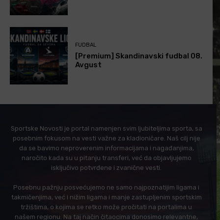
FUDBAL
[Premium] Skandinavski fudbal 08.
Avgust
Sportske Novosti je portal namenjen svim ljubiteljima sporta, sa
posebnim fokusom na vesti važne za kladioničare. Naš cilj nije
da se bavimo neproverenim informacijama i nagađanjima,
naročito kada su u pitanju transferi, već da objavljujemo
isključivo potvrđene i zvanične vesti.
Posebnu pažnju posvećujemo ne samo najpoznatijim ligama i
takmičenjima, već i nižim ligama i manje zastupljenim sportskim
tržištima, o kojima se retko može pročitati na portalima u
našem regionu. Na taj način čitaocima donosimo relevantne,