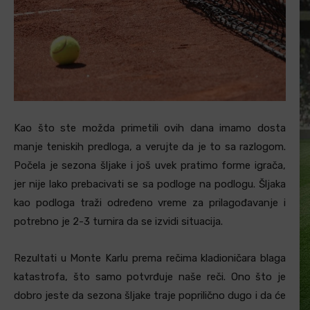
Kao što ste možda primetili ovih dana imamo dosta
manje teniskih predloga, a verujte da je to sa razlogom.
Počela je sezona šljake i još uvek pratimo forme igrača,
jer nije lako prebacivati se sa podloge na podlogu. Šljaka
kao podloga traži određeno vreme za prilagođavanje i
potrebno je 2-3 turnira da se izvidi situacija.
Rezultati u Monte Karlu prema rečima kladioničara blaga
katastrofa, što samo potvrđuje naše reči. Ono što je
dobro jeste da sezona šljake traje poprilično dugo i da će