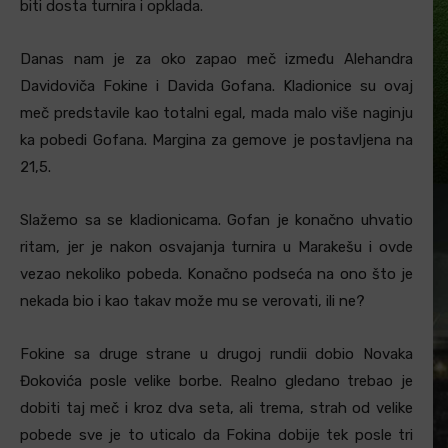
biti dosta turnira i opklada.
Danas nam je za oko zapao meč između Alehandra
Davidoviča Fokine i Davida Gofana. Kladionice su ovaj
meč predstavile kao totalni egal, mada malo više naginju
ka pobedi Gofana. Margina za gemove je postavljena na
21,5.
Slažemo sa se kladionicama. Gofan je konačno uhvatio
ritam, jer je nakon osvajanja turnira u Marakešu i ovde
vezao nekoliko pobeda. Konačno podseća na ono što je
nekada bio i kao takav može mu se verovati, ili ne?
Fokine sa druge strane u drugoj rundii dobio Novaka
Đokovića posle velike borbe. Realno gledano trebao je
dobiti taj meč i kroz dva seta, ali trema, strah od velike
pobede sve je to uticalo da Fokina dobije tek posle tri