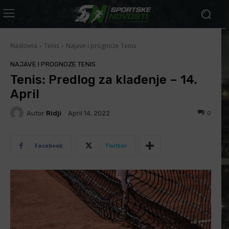
Naslovna
Tenis
Najave i prognoze Tenis
NAJAVE I PROGNOZE TENIS
Tenis: Predlog za klađenje – 14.
April
Autor
Ridji
0
April 14, 2022
Facebook
Twitter