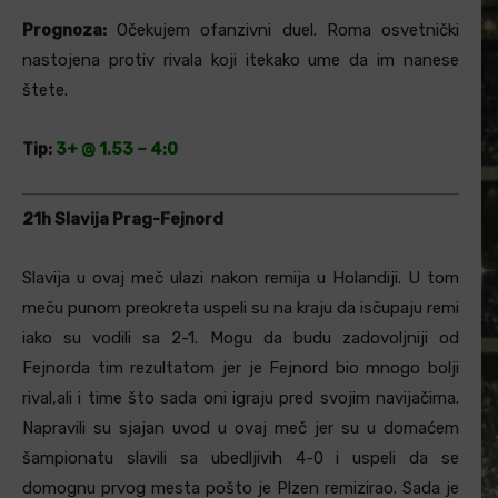
Prognoza:
Očekujem ofanzivni duel. Roma osvetnički
nastojena protiv rivala koji itekako ume da im nanese
štete.
Tip:
3+ @ 1.53 – 4:0
21h Slavija Prag-Fejnord
Slavija u ovaj meč ulazi nakon remija u Holandiji. U tom
meču punom preokreta uspeli su na kraju da isčupaju remi
iako su vodili sa 2-1. Mogu da budu zadovoljniji od
Fejnorda tim rezultatom jer je Fejnord bio mnogo bolji
rival,ali i time što sada oni igraju pred svojim navijačima.
Napravili su sjajan uvod u ovaj meč jer su u domaćem
šampionatu slavili sa ubedljivih 4-0 i uspeli da se
domognu prvog mesta pošto je Plzen remizirao. Sada je