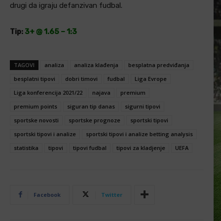
drugi da igraju defanzivan fudbal.
Tip:
3+ @ 1.65 – 1:3
TAGOVI
analiza
analiza klađenja
besplatna predviđanja
besplatni tipovi
dobri timovi
fudbal
Liga Evrope
Liga konferencija 2021/22
najava
premium
premium points
siguran tip danas
sigurni tipovi
sportske novosti
sportske prognoze
sportski tipovi
sportski tipovi i analize
sportski tipovi i analize betting analysis
statistika
tipovi
tipovi fudbal
tipovi za kladjenje
UEFA
Facebook
Twitter