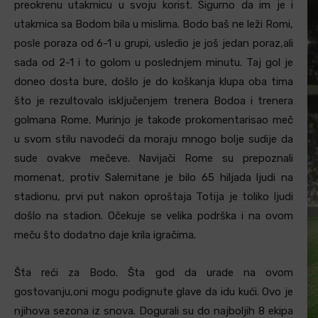
preokrenu utakmicu u svoju korist. Sigurno da im je i
utakmica sa Bodom bila u mislima. Bodo baš ne leži Romi,
posle poraza od 6-1 u grupi, usledio je još jedan poraz,ali
sada od 2-1 i to golom u poslednjem minutu. Taj gol je
doneo dosta bure, došlo je do koškanja klupa oba tima
što je rezultovalo isključenjem trenera Bodoa i trenera
golmana Rome. Murinjo je takođe prokomentarisao meč
u svom stilu navodeći da moraju mnogo bolje sudije da
sude ovakve mečeve. Navijači Rome su prepoznali
momenat, protiv Salernitane je bilo 65 hiljada ljudi na
stadionu, prvi put nakon oproštaja Totija je toliko ljudi
došlo na stadion. Očekuje se velika podrška i na ovom
meču što dodatno daje krila igračima.
Šta reći za Bodo. Šta god da urade na ovom
gostovanju,oni mogu podignute glave da idu kući. Ovo je
njihova sezona iz snova. Dogurali su do najboljih 8 ekipa