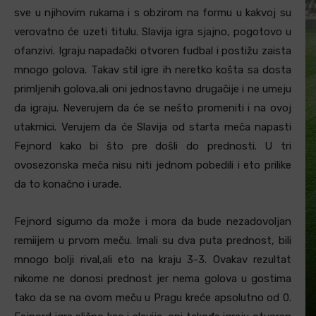
sve u njihovim rukama i s obzirom na formu u kakvoj su
verovatno će uzeti titulu. Slavija igra sjajno, pogotovo u
ofanzivi. Igraju napadački otvoren fudbal i postižu zaista
mnogo golova. Takav stil igre ih neretko košta sa dosta
primljenih golova,ali oni jednostavno drugačije i ne umeju
da igraju. Neverujem da će se nešto promeniti i na ovoj
utakmici. Verujem da će Slavija od starta meča napasti
Fejnord kako bi što pre došli do prednosti. U tri
ovosezonska meča nisu niti jednom pobedili i eto prilike
da to konačno i urade.
Fejnord sigurno da može i mora da bude nezadovoljan
remiijem u prvom meču. Imali su dva puta prednost, bili
mnogo bolji rival,ali eto na kraju 3-3. Ovakav rezultat
nikome ne donosi prednost jer nema golova u gostima
tako da se na ovom meču u Pragu kreće apsolutno od 0.