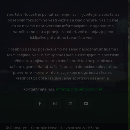
Sportske Novosti je portal namenjen svim ljubiteljima sporta, sa
posebnim fokusom na vesti važne za kladioničare. Naš cilj nije
da se bavimo neproverenim informacijama i nagađanjima,
naročito kada su u pitanju transferi, već da objavljujemo
isključivo potvrđene i zvanične vesti.
Posebnu pažnju posvećujemo ne samo najpoznatijim ligama i
takmičenjima, već i nižim ligama i manje zastupljenim sportskim
tržištima, o kojima se retko može pročitati na portalima u
našem regionu. Na taj način čitaocima donosimo relevantne,
proverene i korisne informacije koje mogu imati stvarnu
vrednost za bolje razumevanje sportskih dešavanja.
Kontaktirajte nas:
info@sportskenovosti.net
© Copyright - Sportske Novosti, sva prava zadržana