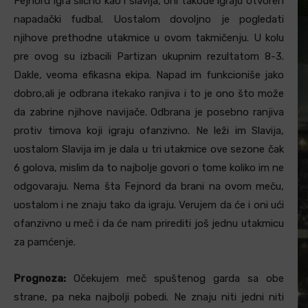
Fejnord igra slično kao i slavija, oni takođe igraju otvoren
napadački fudbal. Uostalom dovoljno je pogledati
njihove prethodne utakmice u ovom takmičenju. U kolu
pre ovog su izbacili Partizan ukupnim rezultatom 8-3.
Dakle, veoma efikasna ekipa. Napad im funkcioniše jako
dobro,ali je odbrana itekako ranjiva i to je ono što može
da zabrine njihove navijače. Odbrana je posebno ranjiva
protiv timova koji igraju ofanzivno. Ne leži im Slavija,
uostalom Slavija im je dala u tri utakmice ove sezone čak
6 golova, mislim da to najbolje govori o tome koliko im ne
odgovaraju. Nema šta Fejnord da brani na ovom meču,
uostalom i ne znaju tako da igraju. Verujem da će i oni ući
ofanzivno u meč i da će nam prirediti još jednu utakmicu
za pamćenje.
Prognoza:
Očekujem meč spuštenog garda sa obe
strane, pa neka najbolji pobedi. Ne znaju niti jedni niti