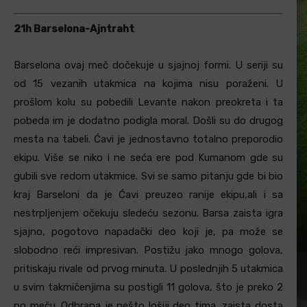
21h Barselona-Ajntraht
Barselona ovaj meč dočekuje u sjajnoj formi. U seriji su
od 15 vezanih utakmica na kojima nisu poraženi. U
prošlom kolu su pobedili Levante nakon preokreta i ta
pobeda im je dodatno podigla moral. Došli su do drugog
mesta na tabeli. Ćavi je jednostavno totalno preporodio
ekipu. Više se niko i ne seća ere pod Kumanom gde su
gubili sve redom utakmice. Svi se samo pitanju gde bi bio
kraj Barseloni da je Ćavi preuzeo ranije ekipu,ali i sa
nestrpljenjem očekuju sledeću sezonu. Barsa zaista igra
sjajno, pogotovo napadački deo koji je, pa može se
slobodno reći impresivan. Postižu jako mnogo golova,
pritiskaju rivale od prvog minuta. U poslednjih 5 utakmica
u svim takmičenjima su postigli 11 golova, što je preko 2
po meču. Odbrana je nešto lošiji deo tima, zaista dosta