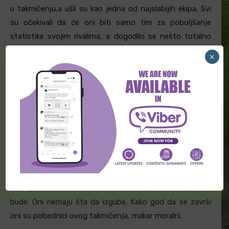
u takmičenju,a ušli su kao jedna od najslabijih ekipa. Svi
su očekivali da će oni biti samo tim za poboljšanje
statistike svojim rivalima, a dogodilo se nešto totalno
drugačije. Odigrali su još jednu sjajnu utakmicu. Iako je
×
Roma vodila, nisu se predavali, igrali su borbeno do
poslednjeg minuta i nagrađeni su pobedom golom u
poslednjem minutu. Upravo je ta borbenost glavna odlika
njihove igre. Borbenost i ofanzivni stil igre. Napadaju
rivala ma ko on bio, ulaze otvoreno u utakmice i to im
donosi benefite. Na ovom meču će biti bez svog trenera
koji je isključen na tom prvom meču. Na ovo gostovanje
dolaze i sa velikim brojem svojih navijača koji će nositi
masku sa likom trenera kako bi mu pružili podršku. Nema
sumnje da će Bodo i na ovom meču napasti Romu pa šta
bude. Oni nemaju šta da izgube. Kako god da se završi
oni su pobednici ovog takmičenja, makar moralni.