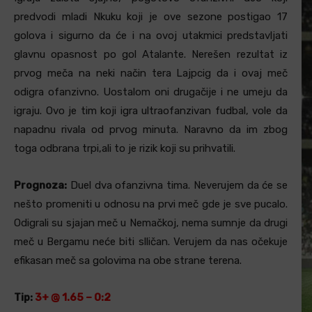
predvodi mladi Nkuku koji je ove sezone postigao 17
golova i sigurno da će i na ovoj utakmici predstavljati
glavnu opasnost po gol Atalante. Nerešen rezultat iz
prvog meča na neki način tera Lajpcig da i ovaj meč
odigra ofanzivno. Uostalom oni drugačije i ne umeju da
igraju. Ovo je tim koji igra ultraofanzivan fudbal, vole da
napadnu rivala od prvog minuta. Naravno da im zbog
toga odbrana trpi,ali to je rizik koji su prihvatili.
Prognoza:
Duel dva ofanzivna tima. Neverujem da će se
nešto promeniti u odnosu na prvi meč gde je sve pucalo.
Odigrali su sjajan meč u Nemačkoj, nema sumnje da drugi
meč u Bergamu neće biti slličan. Verujem da nas očekuje
efikasan meč sa golovima na obe strane terena.
Tip:
3+ @ 1.65 – 0:2