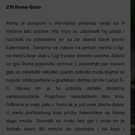
21h Roma-Bodo
Roma je porazom u Norveškoj prekinula seriju od 9
mečeva bez poraza. Vrlo brzo su zaboravili taj poraz i
nastavili sa pobedama jer su za vikend slavili protiv
Salernitane. Trenutno se nalaze na petom mestu u ligi,
na mestu koje vodi u Ligi Evrope sledeće sezone. Zaista
se igra Rome popravila, potovo u poslednjih par meseci
gde su zabeležili nekoliko sjajnih pobeda među kojima se
najviše ističe pobeda u gradskom derbiju protiv Lacija 3-
0. Upravo im je ta pobeda donela dodatno
samopouzdanje. Pogotovo napadačkom delu tima.
Odbrana je malo pala u formi,ali je još uvek dosta dobra.
U meču prethodnog kola protiv Salernitane se Roma
dugo mučila. Dozvolili su rivalu rani gol i onda im je
trebalo skoro 80 minuta da izjednače i na kraju i