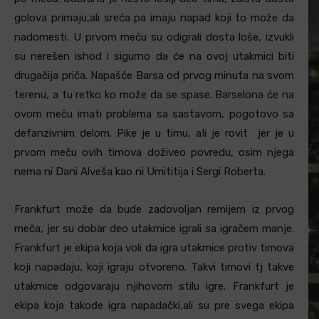
golova primaju,ali sreća pa imaju napad koji to može da
nadomesti. U prvom meču su odigrali dosta loše, izvukli
su nerešen ishod i sigurno da će na ovoj utakmici biti
drugačija priča. Napašće Barsa od prvog minuta na svom
terenu, a tu retko ko može da se spase. Barselona će na
ovom meču imati problema sa sastavom, pogotovo sa
defanzivnim delom. Pike je u timu, ali je rovit jer je u
prvom meču ovih timova doživeo povredu, osim njega
nema ni Dani Alveša kao ni Umititija i Sergi Roberta.
Frankfurt može da bude zadovoljan remijem iz prvog
meča, jer su dobar deo utakmice igrali sa igračem manje.
Frankfurt je ekipa koja voli da igra utakmice protiv timova
koji napadaju, koji igraju otvoreno. Takvi timovi tj takve
utakmice odgovaraju njihovom stilu igre. Frankfurt je
ekipa koja takođe igra napadački,ali su pre svega ekipa