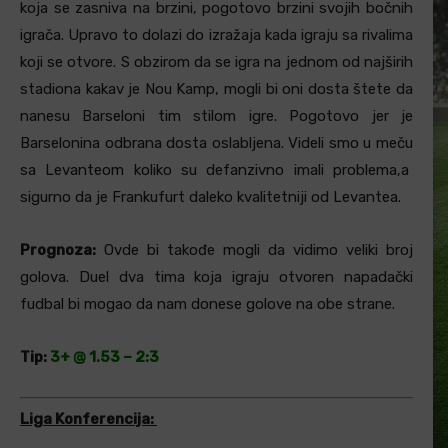
koja se zasniva na brzini, pogotovo brzini svojih bočnih
igrača. Upravo to dolazi do izražaja kada igraju sa rivalima
koji se otvore. S obzirom da se igra na jednom od najširih
stadiona kakav je Nou Kamp, mogli bi oni dosta štete da
nanesu Barseloni tim stilom igre. Pogotovo jer je
Barselonina odbrana dosta oslabljena. Videli smo u meču
sa Levanteom koliko su defanzivno imali problema,a
sigurno da je Frankufurt daleko kvalitetniji od Levantea.
Prognoza:
Ovde bi takođe mogli da vidimo veliki broj
golova. Duel dva tima koja igraju otvoren napadački
fudbal bi mogao da nam donese golove na obe strane.
Tip:
3+ @ 1.53 – 2:3
Liga Konferencija: