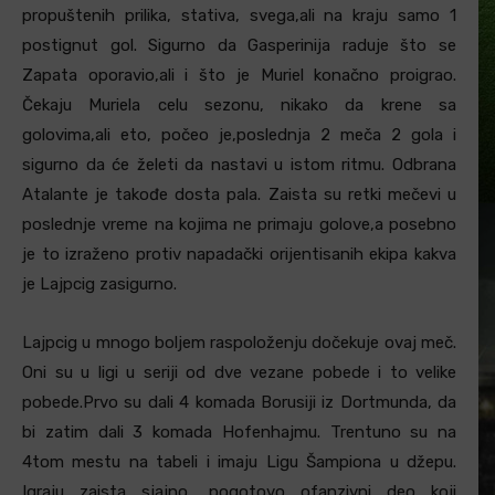
propuštenih prilika, stativa, svega,ali na kraju samo 1
postignut gol. Sigurno da Gasperinija raduje što se
Zapata oporavio,ali i što je Muriel konačno proigrao.
Čekaju Muriela celu sezonu, nikako da krene sa
golovima,ali eto, počeo je,poslednja 2 meča 2 gola i
sigurno da će želeti da nastavi u istom ritmu. Odbrana
Atalante je takođe dosta pala. Zaista su retki mečevi u
poslednje vreme na kojima ne primaju golove,a posebno
je to izraženo protiv napadački orijentisanih ekipa kakva
je Lajpcig zasigurno.
Lajpcig u mnogo boljem raspoloženju dočekuje ovaj meč.
Oni su u ligi u seriji od dve vezane pobede i to velike
pobede.Prvo su dali 4 komada Borusiji iz Dortmunda, da
bi zatim dali 3 komada Hofenhajmu. Trentuno su na
4tom mestu na tabeli i imaju Ligu Šampiona u džepu.
Igraju zaista sjajno, pogotovo ofanzivni deo koji