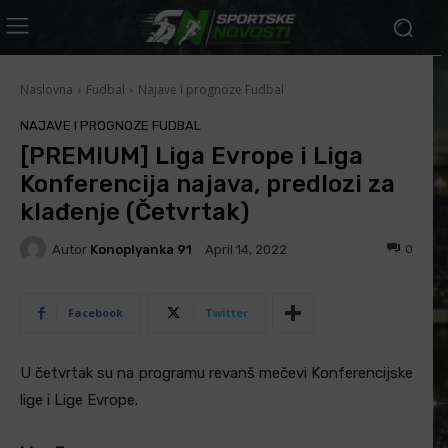
Naslovna
Fudbal
Najave i prognoze Fudbal
NAJAVE I PROGNOZE FUDBAL
[PREMIUM] Liga Evrope i Liga
Konferencija najava, predlozi za
klađenje (Četvrtak)
Autor
Konoplyanka 91
0
April 14, 2022
Facebook
Twitter
U četvrtak su na programu revanš mečevi Konferencijske
lige i Lige Evrope.