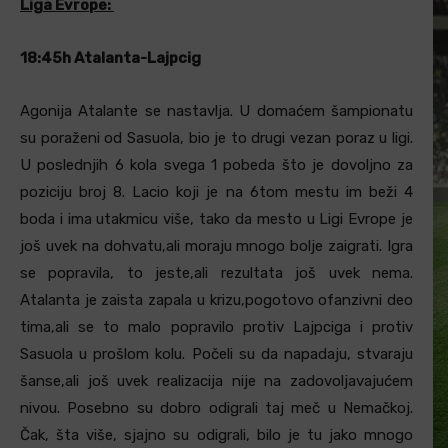
Liga Evrope:
18:45h Atalanta-Lajpcig
Agonija Atalante se nastavlja. U domaćem šampionatu
su poraženi od Sasuola, bio je to drugi vezan poraz u ligi.
U poslednjih 6 kola svega 1 pobeda što je dovoljno za
poziciju broj 8. Lacio koji je na 6tom mestu im beži 4
boda i ima utakmicu više, tako da mesto u Ligi Evrope je
još uvek na dohvatu,ali moraju mnogo bolje zaigrati. Igra
se popravila, to jeste,ali rezultata još uvek nema.
Atalanta je zaista zapala u krizu,pogotovo ofanzivni deo
tima,ali se to malo popravilo protiv Lajpciga i protiv
Sasuola u prošlom kolu. Počeli su da napadaju, stvaraju
šanse,ali još uvek realizacija nije na zadovoljavajućem
nivou. Posebno su dobro odigrali taj meč u Nemačkoj.
Čak, šta više, sjajno su odigrali, bilo je tu jako mnogo