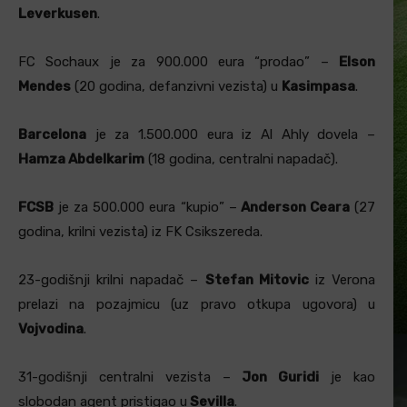
Leverkusen
.
FC Sochaux je za 900.000 eura “prodao” –
Elson
Mendes
(20 godina, defanzivni vezista) u
Kasimpasa
.
Barcelona
je za 1.500.000 eura iz Al Ahly dovela –
Hamza Abdelkarim
(18 godina, centralni napadač).
FCSB
je za 500.000 eura “kupio” –
Anderson Ceara
(27
godina, krilni vezista) iz FK Csikszereda.
23-godišnji krilni napadač –
Stefan Mitovic
iz Verona
prelazi na pozajmicu (uz pravo otkupa ugovora) u
Vojvodina
.
31-godišnji centralni vezista –
Jon Guridi
je kao
slobodan agent pristigao u
Sevilla
.