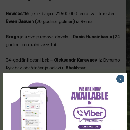
Newcastle
je izdvojio 21.500.000 eura za transfer –
Ewen Jaouen
(20 godina, golman) iz Reims.
Braga
je u svoje redove dovela –
Denis Huseinbasic
(24
godine, centralni vezista).
34-godišnji desni bek –
Oleksandr Karavaev
iz Dynamo
Kyiv bez obeštećenja odlazi u
Shakhtar
.
×
Fortuna Dusseldorf je za 1.000.000 eura “prodala” –
Satoshi Tanaka
(23 godine, defanzivni vezista) u
Schalke 04
.
30-godišnji centralni defanzivac –
Marvin Friedrich
je
kao slobodan agent stigao u
Union Berlin
.