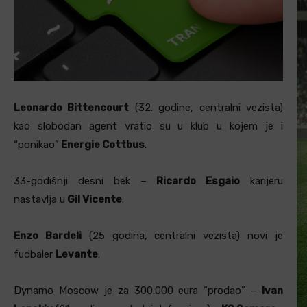
Leonardo Bittencourt
(32. godine, centralni vezista)
kao slobodan agent vratio su u klub u kojem je i
“ponikao”
Energie Cottbus
.
33-godišnji desni bek –
Ricardo Esgaio
karijeru
nastavlja u
Gil Vicente
.
Enzo Bardeli
(25 godina, centralni vezista) novi je
fudbaler
Levante
.
Dynamo Moscow je za 300.000 eura “prodao” –
Ivan