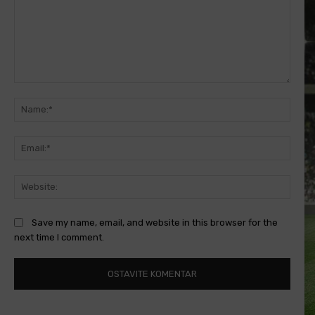
Comment:
Name
Email
Websi
Save my name, email, and website in this browser for the
next time I comment.