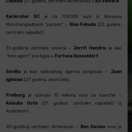
Lepskiy
(21. godina, centralni defanzivac) u
KS Samara
.
Karlsruher SC
je za 700.000 eura iz Borussia
Monchengladbach “pazario” –
Shio Fukuda
(22. godine,
centralni napadač).
31-godišnji centralni vezista –
Jorrit Hendrix
je kao
“free agent” pristigao u
Fortuna Dusseldorf
.
Sevilla
je kao slobodnog agenta potpisala –
Juan
Iglesias
(27 godina, desni bek).
Freiburg
je izdvojio 10 miliona eura za transfer –
Keisuke Goto
(21. godina, centralni napadač) iz
Anderlecht.
30-godišnji centralni defanzivac –
Ben Davies
novi je