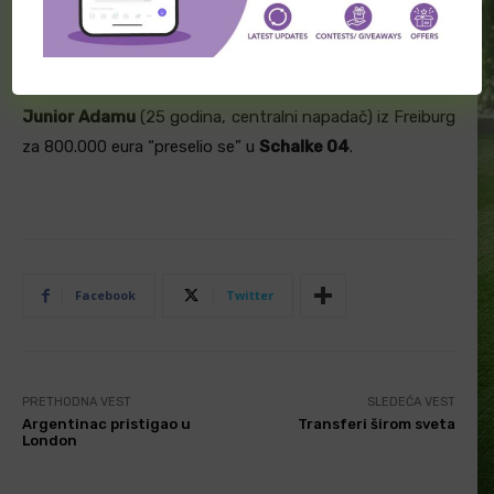
Sporting
je iz Hacken za 7.250.000 eura doveo –
Silas
Andersen
(21. godina, defanzivni vezista).
Junior Adamu
(25 godina, centralni napadač) iz Freiburg
za 800.000 eura “preselio se” u
Schalke 04
.
Facebook
Twitter
PRETHODNA VEST
SLEDEĆA VEST
Argentinac pristigao u
Transferi širom sveta
London