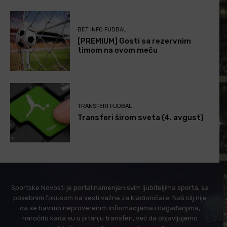
BET INFO FUDBAL
[PREMIUM] Gosti sa rezervnim
timom na ovom meču
TRANSFERI FUDBAL
Transferi širom sveta (4. avgust)
Sportske Novosti je portal namenjen svim ljubiteljima sporta, sa
posebnim fokusom na vesti važne za kladioničare. Naš cilj nije
da se bavimo neproverenim informacijama i nagađanjima,
naročito kada su u pitanju transferi, već da objavljujemo