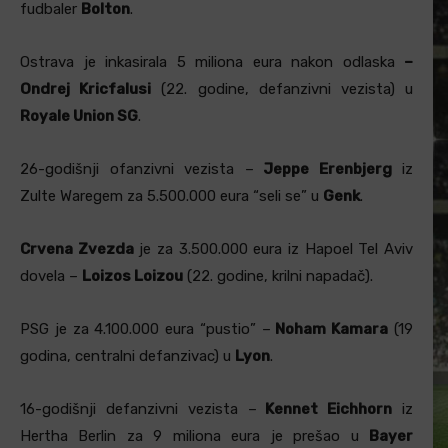
fudbaler
Bolton
.
Ostrava je inkasirala 5 miliona eura nakon odlaska
–
Ondrej Kricfalusi
(22. godine, defanzivni vezista) u
Royale Union SG
.
26-godišnji ofanzivni vezista –
Jeppe Erenbjerg
iz
Zulte Waregem za 5.500.000 eura “seli se” u
Genk
.
Crvena Zvezda
je za 3.500.000 eura iz Hapoel Tel Aviv
dovela –
Loizos Loizou
(22. godine, krilni napadač).
PSG je za 4.100.000 eura “pustio” –
Noham Kamara
(19
godina, centralni defanzivac) u
Lyon
.
16-godišnji defanzivni vezista –
Kennet Eichhorn
iz
Hertha Berlin za 9 miliona eura je prešao u
Bayer