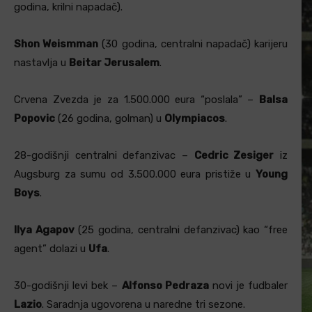
godina, krilni napadač).
Shon Weismman
(30 godina, centralni napadač) karijeru
nastavlja u
Beitar Jerusalem
.
Crvena Zvezda je za 1.500.000 eura “poslala” –
Balsa
Popovic
(26 godina, golman) u
Olympiacos
.
28-godišnji centralni defanzivac –
Cedric Zesiger
iz
Augsburg za sumu od 3.500.000 eura pristiže u
Young
Boys
.
Ilya Agapov
(25 godina, centralni defanzivac) kao “free
agent” dolazi u
Ufa
.
30-godišnji levi bek –
Alfonso Pedraza
novi je fudbaler
Lazio
. Saradnja ugovorena u naredne tri sezone.