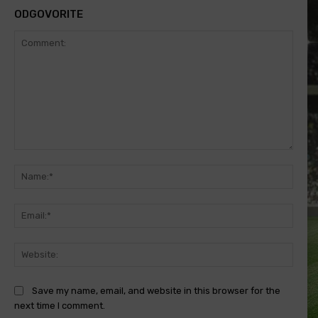
ODGOVORITE
Comment:
Name
Email
Websi
Save my name, email, and website in this browser for the
next time I comment.