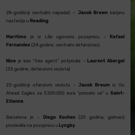
28-godišnji centralni napadač –
Jacob Brown
karijeru
nastavlja u
Reading
.
Maritimo
je iz Lille ugovorio pozajmicu –
Rafael
Fernandes
(24 godine, centralni defanzivac).
Nice
je kao “free agent” potpisala –
Laurent Abergel
(33 godine, defanzivni vezista).
22-godišnji ofanzivni vezista –
Jacob Breum
iz Go
Ahead Eagles za 3.500.000 eura “preselio se” u
Saint-
Etienne
.
Barcelona je –
Diego Kochen
(20 godina, golman)
prosledila na pozajmicu u
Lyngby
.