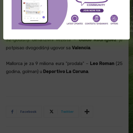
Romain Faivre
(27 godina, ofanzivni vezista) iz
Bournemouth dolazi kao pozajmljen fudbaler u
AJ
Auxerre
.
32-godišnji defanzivni vezista –
Guido Rodriguez
je
potpisao dvogodišnji ugovor sa
Valencia
.
Mallorca je za 9 miliona eura “prodala” –
Leo Roman
(25
godina, golman) u
Deportivo La
Coruna
.
Facebook
Twitter