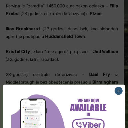
Karvina je “zaradila” 1.450.000 eura nakon odlaska –
Filip
Prebsl
(23 godine, centralni defanzivac) u
Plzen
.
Ilias Bronkhorst
(29 godina, desni bek) kao slobodan
agent je pristigao u
Huddersfield Town
.
Bristol City
je kao “free agent” potpisao –
Jed Wallace
(32. godine, krilni napadač).
28-godišnji centralni defanzivac –
Dael Fry
iz
Middlesbrough je bez obeštećenja prešao u
Birmingham
City
.
×
Qarabag
je izdvojio 1.000.000 za transfer –
Bence
Varkonyi
(24 godine, centralni defanzivac) iz
Zalaegerszeg.