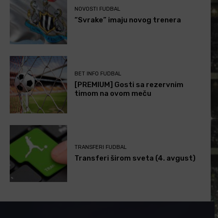
NOVOSTI FUDBAL
“Svrake” imaju novog trenera
BET INFO FUDBAL
[PREMIUM] Gosti sa rezervnim
timom na ovom meču
TRANSFERI FUDBAL
Transferi širom sveta (4. avgust)