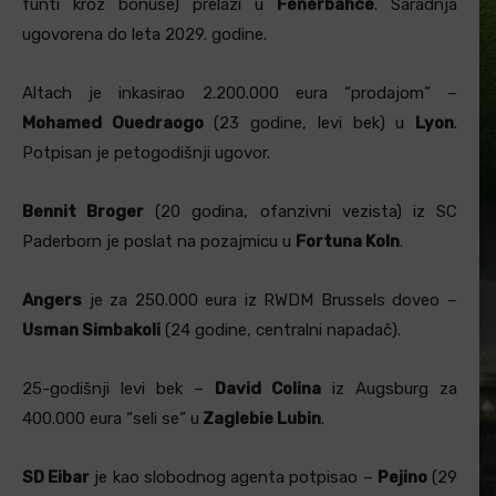
funti kroz bonuse) prelazi u
Fenerbahce
. Saradnja
ugovorena do leta 2029. godine.
Altach je inkasirao 2.200.000 eura “prodajom” –
Mohamed Ouedraogo
(23 godine, levi bek) u
Lyon
.
Potpisan je petogodišnji ugovor.
Bennit Broger
(20 godina, ofanzivni vezista) iz SC
Paderborn je poslat na pozajmicu u
Fortuna Koln
.
Angers
je za 250.000 eura iz RWDM Brussels doveo –
Usman Simbakoli
(24 godine, centralni napadač).
25-godišnji levi bek –
David Colina
iz Augsburg za
400.000 eura “seli se” u
Zaglebie Lubin
.
SD Eibar
je kao slobodnog agenta potpisao –
Pejino
(29