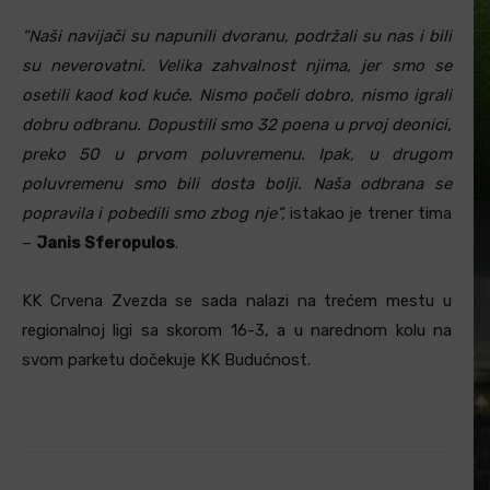
“Naši navijači su napunili dvoranu, podržali su nas i bili
su neverovatni. Velika zahvalnost njima, jer smo se
osetili kaod kod kuće. Nismo počeli dobro, nismo igrali
dobru odbranu. Dopustili smo 32 poena u prvoj deonici,
preko 50 u prvom poluvremenu. Ipak, u drugom
poluvremenu smo bili dosta bolji. Naša odbrana se
popravila i pobedili smo zbog nje”,
istakao je trener tima
–
Janis Sferopulos
.
KK Crvena Zvezda se sada nalazi na trećem mestu u
regionalnoj ligi sa skorom 16-3, a u narednom kolu na
svom parketu dočekuje KK Budućnost.