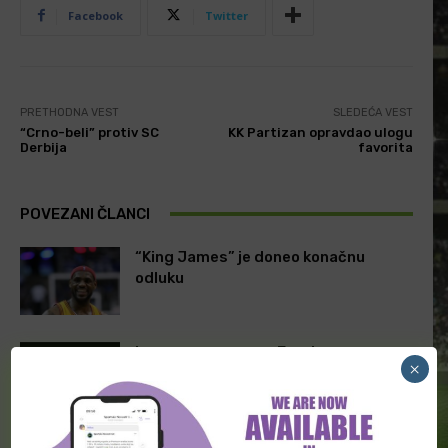
Facebook
Twitter
PRETHODNA VEST
SLEDEĆA VEST
“Crno-beli” protiv SC
KK Partizan opravdao ulogu
Derbija
favorita
POVEZANI ČLANCI
“King James” je doneo konačnu
odluku
Imamo sve grupe u Eurokupu
×
“Orlovi” uverljivi protiv BiH