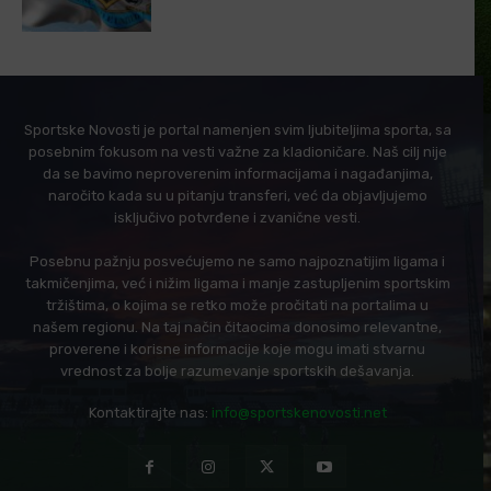
Sportske Novosti je portal namenjen svim ljubiteljima sporta, sa
posebnim fokusom na vesti važne za kladioničare. Naš cilj nije
da se bavimo neproverenim informacijama i nagađanjima,
naročito kada su u pitanju transferi, već da objavljujemo
isključivo potvrđene i zvanične vesti.
Posebnu pažnju posvećujemo ne samo najpoznatijim ligama i
takmičenjima, već i nižim ligama i manje zastupljenim sportskim
tržištima, o kojima se retko može pročitati na portalima u
našem regionu. Na taj način čitaocima donosimo relevantne,
proverene i korisne informacije koje mogu imati stvarnu
vrednost za bolje razumevanje sportskih dešavanja.
Kontaktirajte nas:
info@sportskenovosti.net