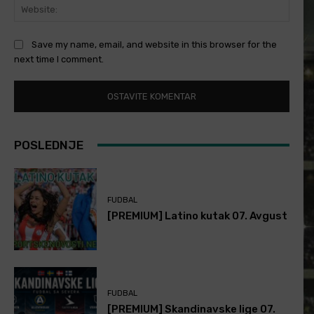
Websi
Save my name, email, and website in this browser for the
next time I comment.
POSLEDNJE
FUDBAL
[PREMIUM] Latino kutak 07. Avgust
FUDBAL
[PREMIUM] Skandinavske lige 07.