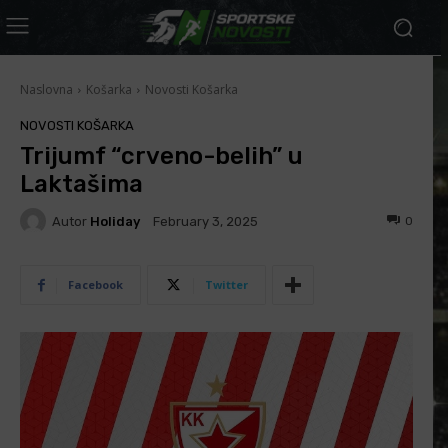
Naslovna
Košarka
Novosti Košarka
NOVOSTI KOŠARKA
Trijumf “crveno-belih” u
Laktašima
Autor
Holiday
0
February 3, 2025
Facebook
Twitter