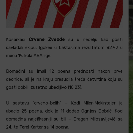
Košarkaši
Crvene Zvezde
su u nedelju kao gosti
savladali ekipu, Igokee u Laktašima rezultatom 82:92 u
meču 19. kola ABA lige.
Domaćini su imali 12 poena prednosti nakon prve
deonice, ali je na kraju presudila treća četvrtina koju su
gosti dobili izuzetno ubedljivo (10:23).
U sastavu “crveno-belih” – Kodi Miler-Mekintajer je
ubacio 25 poena, dok je 11 dodao Ognjen Dobrić. Kod
domaćina najefikasniji su bili – Dragan Milosavljević sa
24, te Terel Karter sa 14 poena.