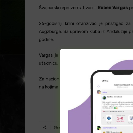
Švajcarski reprezentativac –
Ruben Vargas
pr
26-godišnji krilni ofanzivac je pristigao
Augzburga. Sa upravom kluba iz Andaluzije pa
godine.
Vargas je tako nakon pet i po godina napust
utakmicu. Predhodno, seniorsku karijeru je za
Za nacionalnu selekciju Švajcarske debitovao
na kojima je postigao i osam pogodaka.
Facebook
T
Share