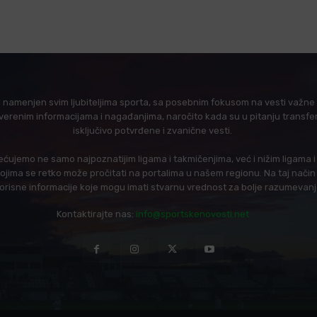
l namenjen svim ljubiteljima sporta, sa posebnim fokusom na vesti važne z
verenim informacijama i nagađanjima, naročito kada su u pitanju transfer
isključivo potvrđene i zvanične vesti.
ujemo ne samo najpoznatijim ligama i takmičenjima, već i nižim ligama 
 kojima se retko može pročitati na portalima u našem regionu. Na taj nač
korisne informacije koje mogu imati stvarnu vrednost za bolje razumevan
Kontaktirajte nas:
info@sportskenovosti.net