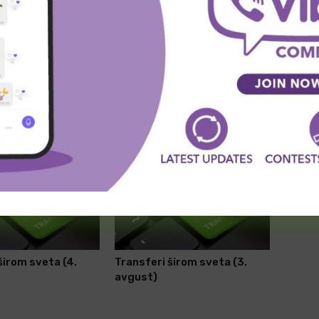
SLEDEĆA VEST
”
Transferi širom sveta – (prvi deo)
širom sveta (4.
Transferi širom sveta (3.
avgust)