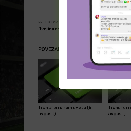
PRETHODNA VEST
Dvojica novajlija u redovima “Napolitanaca
POVEZANI ČLANCI
Transferi širom sveta (5.
Transferi 
avgust)
avgust)