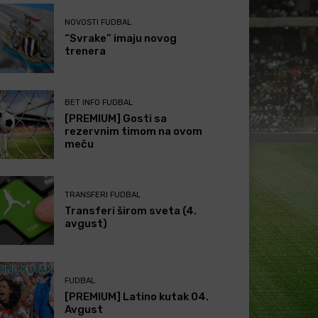
NOVOSTI FUDBAL
“Svrake” imaju novog
trenera
BET INFO FUDBAL
[PREMIUM] Gosti sa
rezervnim timom na ovom
meču
TRANSFERI FUDBAL
Transferi širom sveta (4.
avgust)
FUDBAL
[PREMIUM] Latino kutak 04.
Avgust