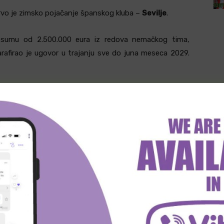
vo je zimsko pojačanje španskog kluba –
Sevilje
.
 za sumu od 2.500.000 eura iz redova nemačkog tima,
rafirao je ugovor u trajanju sve do juna meseca 2029.
io spomenuti Augzburg za koji je ukupno odigrao 161.
počeo u dresu Lucerna.
 je tokom 2019. godine i do sada je sakupio 50 nastupa
witter
Viber
WhatsApp