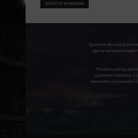
Sportske Novosti je porta
nije da se bavimo nepro
Posebnu pažnju posveć
sportskim tržištima, o
relevantne, proverene i 