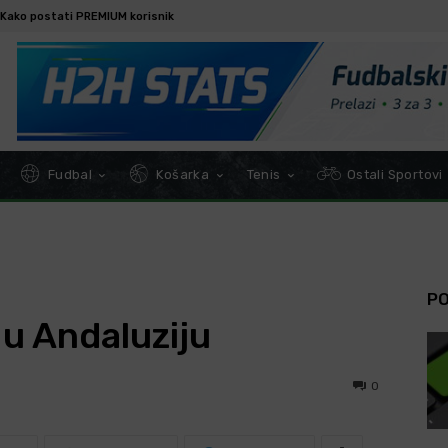
Kako postati PREMIUM korisnik
Fudbal
Košarka
Tenis
Ostali Sportovi
P
 u Andaluziju
0