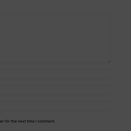
Name:*
Email:*
Website:
er for the next time I comment.