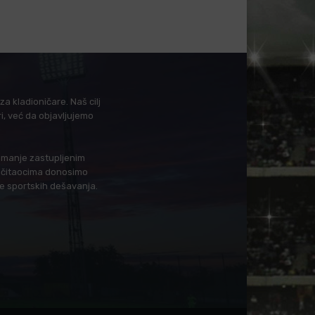
a kladioničare. Naš cilj
i, već da objavljujemo
i manje zastupljenim
in čitaocima donosimo
je sportskih dešavanja.