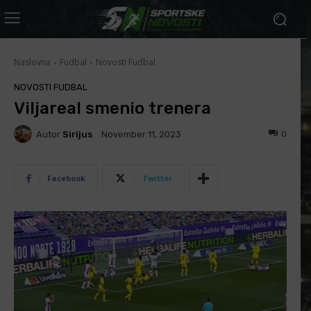
Naslovna
Fudbal
Novosti Fudbal
NOVOSTI FUDBAL
Viljareal smenio trenera
Autor
Sirijus
0
November 11, 2023
Facebook
Twitter