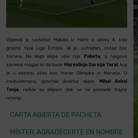
Viljareal je savladao Makabi iz Haife u okviru 4. kola
grupne faze Lige Evrope, ali je, sutradan, ostao bez
trenera. Na klupi ekipe više nije
Paketa
, a njegova
zamena mogao bi da bude
Marselinjo Garsija Toral
, koji
je u sezonu ušao kao trener Olimpika iz Marseja. U
međuvremenu, sportski direktor ekipe,
Mihel Anhel
Tenja
, radiće sa ekipom dok se ne pronađe trajno
rešenje.
CARTA ABIERTA DE PACHETA.
MÍSTER, AGRADECERTE EN NOMBRE