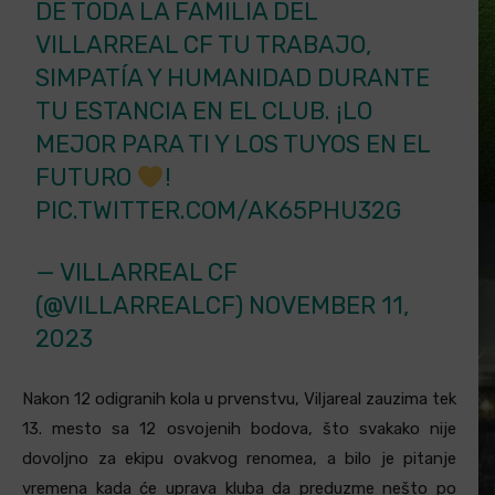
DE TODA LA FAMILIA DEL
VILLARREAL CF TU TRABAJO,
SIMPATÍA Y HUMANIDAD DURANTE
TU ESTANCIA EN EL CLUB. ¡LO
MEJOR PARA TI Y LOS TUYOS EN EL
FUTURO
!
PIC.TWITTER.COM/AK65PHU32G
— VILLARREAL CF
(@VILLARREALCF)
NOVEMBER 11,
2023
Nakon 12 odigranih kola u prvenstvu, Viljareal zauzima tek
13. mesto sa 12 osvojenih bodova, što svakako nije
dovoljno za ekipu ovakvog renomea, a bilo je pitanje
vremena kada će uprava kluba da preduzme nešto po