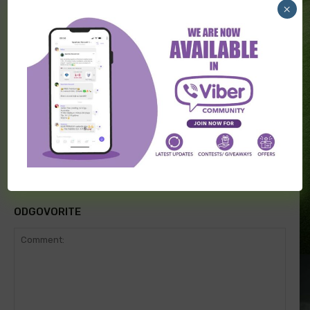
×
Poznat novi selektor Italije
Zidan na klupi “Trikolora”
ODGOVORITE