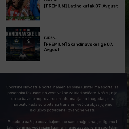
[PREMIUM] Latino kutak 07. Avgust
FUDBAL
[PREMIUM] Skandinavske lige 07.
Avgust
Sportske Novosti je portal namenjen svim ljubiteljima sporta, sa
posebnim fokusom na vesti važne za kladioničare. Naš cilj nije
da se bavimo neproverenim informacijama i nagađanjima,
naročito kada su u pitanju transferi, već da objavljujemo
isključivo potvrđene i zvanične vesti.
Posebnu pažnju posvećujemo ne samo najpoznatijim ligama i
takmičenjima, već i nižim ligama i manje zastupljenim sportskim