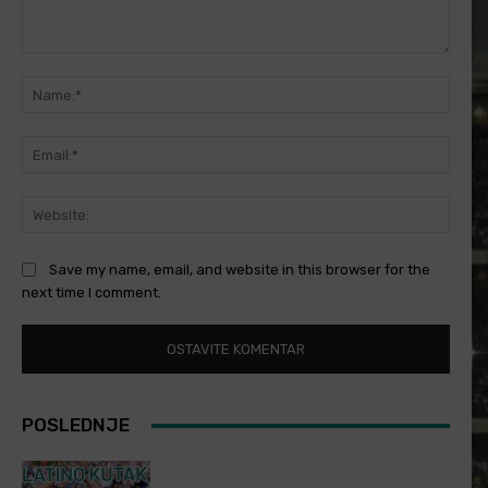
Comment:
Name
Email
Websi
Save my name, email, and website in this browser for the
next time I comment.
POSLEDNJE