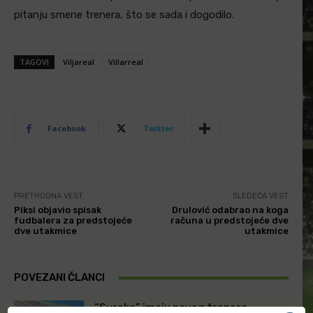
pitanju smene trenera, što se sada i dogodilo.
TAGOVI
Viljareal
Villarreal
Facebook
Twitter
PRETHODNA VEST
SLEDEĆA VEST
Piksi objavio spisak
Drulović odabrao na koga
fudbalera za predstojeće
računa u predstojeće dve
dve utakmice
utakmice
POVEZANI ČLANCI
“Svrake” imaju novog trenera