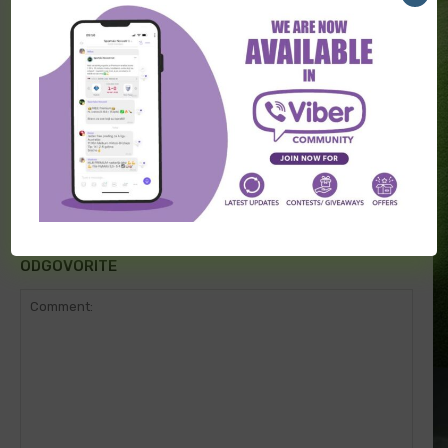
Poznat novi selektor Italije
Zidan na klupi “Trikolora”
ODGOVORITE