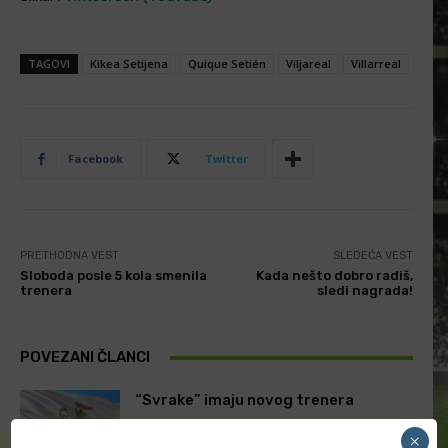
TAGOVI
Kikea Setijena
Quique Setién
Viljareal
Villarreal
Facebook
Twitter
PRETHODNA VEST
SLEDEĆA VEST
Sloboda posle 5 kola smenila
Kada nešto dobro radiš,
trenera
sledi nagrada!
POVEZANI ČLANCI
“Svrake” imaju novog trenera
×