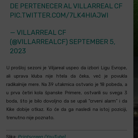
DE PERTENECER AL VILLARREAL CF
PIC.TWITTER.COM/7LK4HIAJWI
— VILLARREAL CF
(@VILLARREALCF)
SEPTEMBER 5,
2023
U prošloj sezoni je Viljareal uspeo da izbori Ligu Evrope,
ali uprava kluba nije htela da čeka, već je povukla
radikalnije mere. Na 39 utakmica ostvario je 18 pobeda, a
u prva četiri kola španske Primere, ostvarili su svega 3
boda, što je bilo dovoljno da se upali “crveni alarm” i da
Kike dobije otkaz. Ko će da ga nasledi na istoj poziciji,
trenutno nije poznato.
Slika:
Printscreen (YouTube)