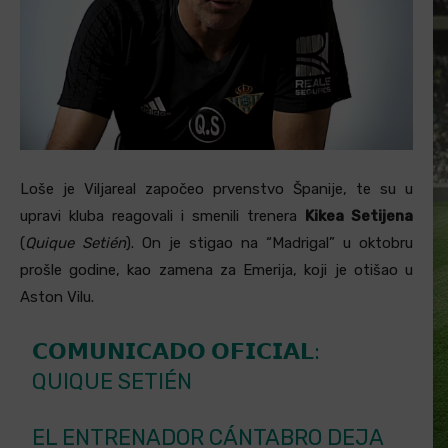
Loše je Viljareal započeo prvenstvo Španije, te su u
upravi kluba reagovali i smenili trenera
Kikea Setijena
(
Quique Setién
). On je stigao na “Madrigal” u oktobru
prošle godine, kao zamena za Emerija, koji je otišao u
Aston Vilu.
𝗖𝗢𝗠𝗨𝗡𝗜𝗖𝗔𝗗𝗢 𝗢𝗙𝗜𝗖𝗜𝗔𝗟:
QUIQUE SETIÉN
EL ENTRENADOR CÁNTABRO DEJA