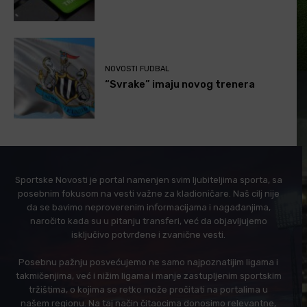
NOVOSTI FUDBAL
“Svrake” imaju novog trenera
Sportske Novosti je portal namenjen svim ljubiteljima sporta, sa
posebnim fokusom na vesti važne za kladioničare. Naš cilj nije
da se bavimo neproverenim informacijama i nagađanjima,
naročito kada su u pitanju transferi, već da objavljujemo
isključivo potvrđene i zvanične vesti.
Posebnu pažnju posvećujemo ne samo najpoznatijim ligama i
takmičenjima, već i nižim ligama i manje zastupljenim sportskim
tržištima, o kojima se retko može pročitati na portalima u
našem regionu. Na taj način čitaocima donosimo relevantne,