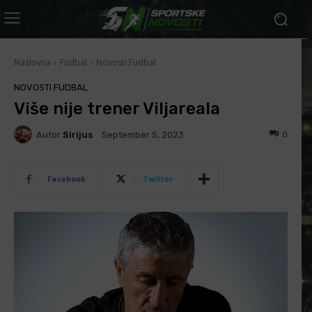
Naslovna
Fudbal
Novosti Fudbal
NOVOSTI FUDBAL
Više nije trener Viljareala
Autor
Sirijus
0
September 5, 2023
Facebook
Twitter