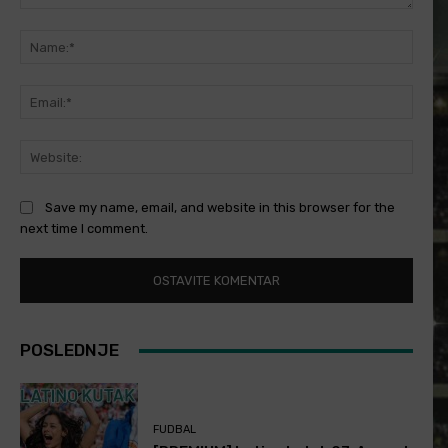
Comment:
Name
Email
Websi
Save my name, email, and website in this browser for the
next time I comment.
POSLEDNJE
FUDBAL