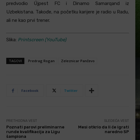
predvodio Újpest FC i Dinamo Samarqand iz
Uzbekistana. Takođe, na početku karijere je radio u Radu,
ali ne kao prvi trener.
Slika:
Printscreen (YouTube)
TAGOVI
Predrag Rogan
Zeleznicar Pančevo
Facebook
Twitter
PRETHODNA VEST
SLEDEĆA VEST
Poznati parovi preliminarne
Mesi otkrio da li će igrati
runde kvalifikacija za Ligu
naredno SP
šampiona