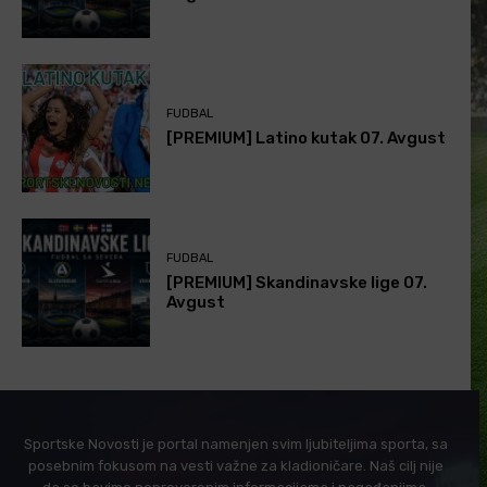
FUDBAL
[PREMIUM] Latino kutak 07. Avgust
FUDBAL
[PREMIUM] Skandinavske lige 07.
Avgust
Sportske Novosti je portal namenjen svim ljubiteljima sporta, sa
posebnim fokusom na vesti važne za kladioničare. Naš cilj nije