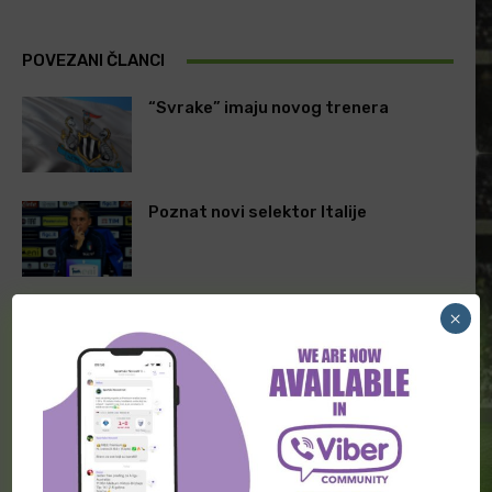
POVEZANI ČLANCI
“Svrake” imaju novog trenera
Poznat novi selektor Italije
Zidan na klupi “Trikolora”
×
ODGOVORITE