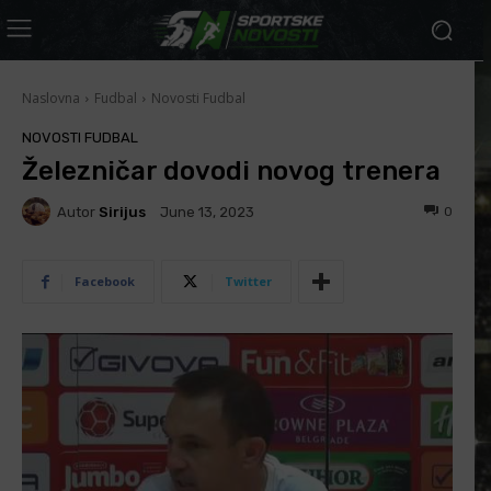
Naslovna
Fudbal
Novosti Fudbal
NOVOSTI FUDBAL
Železničar dovodi novog trenera
Autor
Sirijus
0
June 13, 2023
Facebook
Twitter