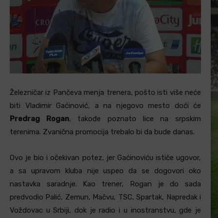
Železničar iz Pančeva menja trenera, pošto isti više neće
biti Vladimir Gaćinović, a na njegovo mesto doći će
Predrag Rogan
, takođe poznato lice na srpskim
terenima. Zvanična promocija trebalo bi da bude danas.
Ovo je bio i očekivan potez, jer Gaćinoviću ističe ugovor,
a sa upravom kluba nije uspeo da se dogovori oko
nastavka saradnje. Kao trener, Rogan je do sada
predvodio Palić, Zemun, Mačvu, TSC, Spartak, Napredak i
Voždovac u Srbiji, dok je radio i u inostranstvu, gde je