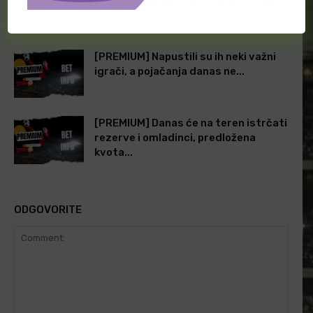
na ovom meču
[PREMIUM] Napustili su ih neki važni
igrači, a pojačanja danas ne...
[PREMIUM] Danas će na teren istrčati
rezerve i omladinci, predložena
kvota...
ODGOVORITE