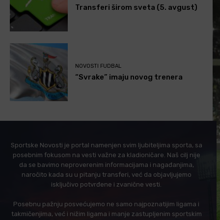
Transferi širom sveta (5. avgust)
NOVOSTI FUDBAL
“Svrake” imaju novog trenera
Sportske Novosti je portal namenjen svim ljubiteljima sporta, sa
posebnim fokusom na vesti važne za kladioničare. Naš cilj nije
da se bavimo neproverenim informacijama i nagađanjima,
naročito kada su u pitanju transferi, već da objavljujemo
isključivo potvrđene i zvanične vesti.
Posebnu pažnju posvećujemo ne samo najpoznatijim ligama i
takmičenjima, već i nižim ligama i manje zastupljenim sportskim