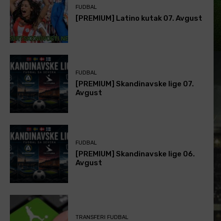
FUDBAL
[PREMIUM] Latino kutak 07. Avgust
FUDBAL
[PREMIUM] Skandinavske lige 07.
Avgust
FUDBAL
[PREMIUM] Skandinavske lige 06.
Avgust
TRANSFERI FUDBAL