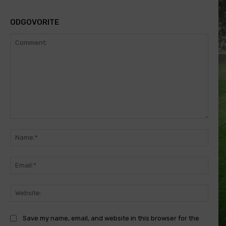
ODGOVORITE
Comment:
Name
Email
Websi
Save my name, email, and website in this browser for the