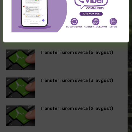
PRETHODNA VEST
SLEDEĆA VEST
Nastaviće seriju efikasnih
[PREMIUM] Najava Premier
utakmica?
lige – 20. kolo (subota)
POVEZANI ČLANCI
Transferi širom sveta (5. avgust)
Transferi širom sveta (3. avgust)
Transferi širom sveta (2. avgust)