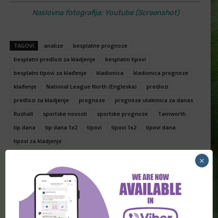
Naslovna fotografija: Youtube (Screenshot)
TAGOVI
analize
besplatne prognoze
besplatni predlozi za kladjenje
besplatni tipovi
besplatni tipovi za klađenje
kladionica
kladionica prognoze
klađenje
National League North (Engleska)
predlozi
predlozi za kladjenje
prognoze
prognoze utakmica za danas
Rushall
sportske novosti
sportske prognoze
Tamworth
tip dana
tip dana 1x2
tipovi
tipovi 1x2
tipovi dana
tipovi za kladjenje
×
Facebook
Twitter
Viber