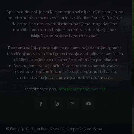
Sportske Novosti je portal namenjen svim ljubiteljima sporta, sa
posebnim fokusom na vesti važne za kladioničare. Naš cilj nije
da se bavimo neproverenim informacijama i nagađanjima,
naročito kada su u pitanju transferi, već da objavljujemo
isključivo potvrđene i zvanične vesti.
Posebnu pažnju posvećujemo ne samo najpoznatijim ligama i
takmičenjima, već i nižim ligama i manje zastupljenim sportskim
tržištima, o kojima se retko može pročitati na portalima u
našem regionu. Na taj način čitaocima donosimo relevantne,
proverene i korisne informacije koje mogu imati stvarnu
vrednost za bolje razumevanje sportskih dešavanja.
Kontaktirajte nas:
info@sportskenovosti.net
© Copyright - Sportske Novosti, sva prava zadržana