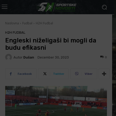
Naslovna
Fudbal
H2H Fudbal
H2H FUDBAL
Engleski niželigaši bi mogli da
budu efikasni
Autor
Dušan
0
December 30, 2023
Facebook
Twitter
Viber