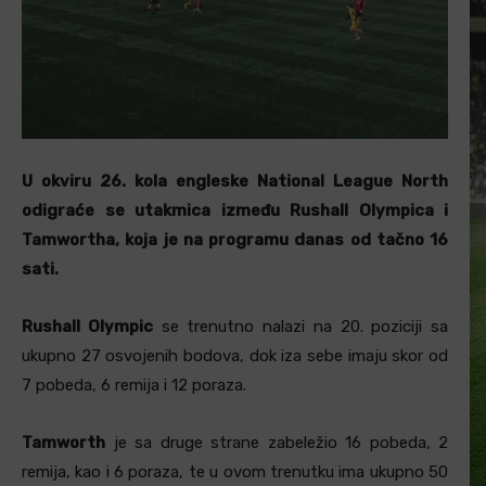
U okviru 26. kola engleske National League North
odigraće se utakmica između Rushall Olympica i
Tamwortha, koja je na programu danas od tačno 16
sati.
Rushall Olympic
se trenutno nalazi na 20. poziciji sa
ukupno 27 osvojenih bodova, dok iza sebe imaju skor od
7 pobeda, 6 remija i 12 poraza.
Tamworth
je sa druge strane zabeležio 16 pobeda, 2
remija, kao i 6 poraza, te u ovom trenutku ima ukupno 50