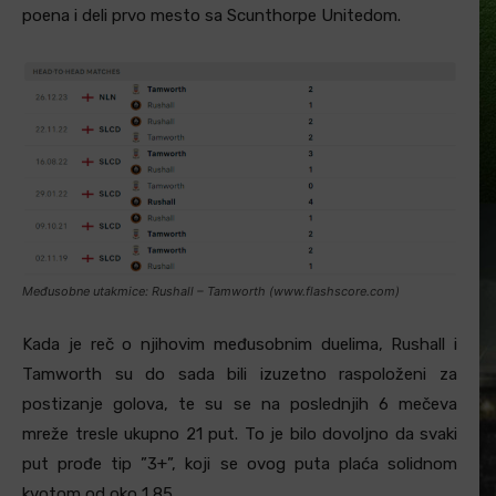
poena i deli prvo mesto sa Scunthorpe Unitedom.
Međusobne utakmice: Rushall – Tamworth (www.flashscore.com)
Kada je reč o njihovim međusobnim duelima, Rushall i
Tamworth su do sada bili izuzetno raspoloženi za
postizanje golova, te su se na poslednjih 6 mečeva
mreže tresle ukupno 21 put. To je bilo dovoljno da svaki
put prođe tip ”3+”, koji se ovog puta plaća solidnom
kvotom od oko 1,85.