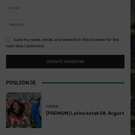
Email
Websi
Save my name, email, and website in this browser for the
next time I comment.
POSLEDNJE
FUDBAL
[PREMIUM] Latino kutak 08. Avgust