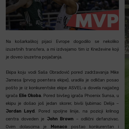
Na košarkaškoj pijaci Evrope dogodilo se nekoliko
izuzetnih transfera, a mi izdvajamo tim iz Kneževine koji
je doveo izuzetna pojačanja.
Ekipa koju vodi Saša Obradović pored zadržavanja Mike
Jamesa (prvog poentera ekipe), uradila je odličan posao
pošto je iz konkurentske ekipe ASVEL-a dovela najjačeg
igrača
Elie Okoba
. Pored bivšeg igrača Phoenix Sunsa, u
ekipu je došao još jedan skorer, bivši ljubimac Delija –
Jordan Loyd
. Pored spoljne linije, na pozicji krilnog
centra doveden je
John Brown
– odlični defanzivac.
Ovim dolascima je
Monaco
postao konkurentan i