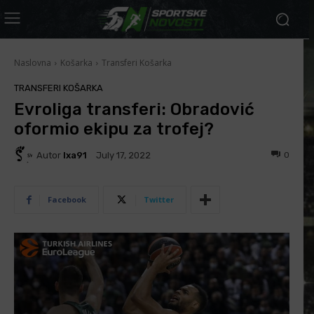
Naslovna
Košarka
Transferi Košarka
TRANSFERI KOŠARKA
Evroliga transferi: Obradović
oformio ekipu za trofej?
Autor
Ixa91
0
July 17, 2022
Facebook
Twitter