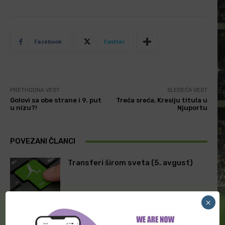
Facebook
Twitter
PRETHODNA VEST
SLEDEĆA VEST
Golovi sa obe strane i 9. put
Treća sreća, Kresiju titula u
u nizu?!
Njuportu
POVEZANI ČLANCI
Transferi širom sveta (5. avgust)
×
Transferi širom sveta (3. avgust)