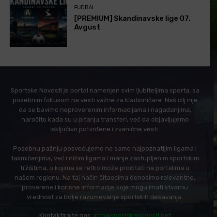
FUDBAL
[PREMIUM] Skandinavske lige 07.
Avgust
Sportske Novosti je portal namenjen svim ljubiteljima sporta, sa
posebnim fokusom na vesti važne za kladioničare. Naš cilj nije
da se bavimo neproverenim informacijama i nagađanjima,
naročito kada su u pitanju transferi, već da objavljujemo
isključivo potvrđene i zvanične vesti.
Posebnu pažnju posvećujemo ne samo najpoznatijim ligama i
takmičenjima, već i nižim ligama i manje zastupljenim sportskim
tržištima, o kojima se retko može pročitati na portalima u
našem regionu. Na taj način čitaocima donosimo relevantne,
proverene i korisne informacije koje mogu imati stvarnu
vrednost za bolje razumevanje sportskih dešavanja.
Kontaktirajte nas:
info@sportskenovosti.net