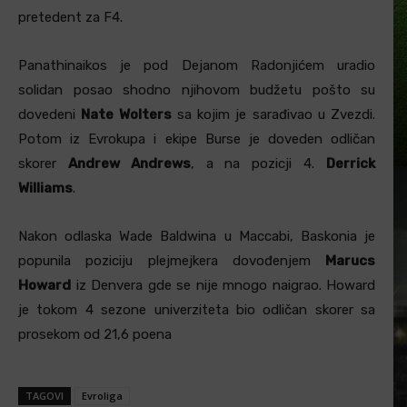
pretedent za F4.
Panathinaikos je pod Dejanom Radonjićem uradio
solidan posao shodno njihovom budžetu pošto su
dovedeni
Nate Wolters
sa kojim je sarađivao u Zvezdi.
Potom iz Evrokupa i ekipe Burse je doveden odličan
skorer
Andrew Andrews
, a na pozicji 4.
Derrick
Williams
.
Nakon odlaska Wade Baldwina u Maccabi, Baskonia je
popunila poziciju plejmejkera dovođenjem
Marucs
Howard
iz Denvera gde se nije mnogo naigrao. Howard
je tokom 4 sezone univerziteta bio odličan skorer sa
prosekom od 21,6 poena
TAGOVI
Evroliga