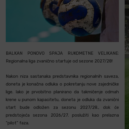
BALKAN PONOVO SPAJA RUKOMETNE VELIKANE:
Regionalna liga zvanično startuje od sezone 2027/28!
Nakon niza sastanaka predstavnika regionalnih saveza,
doneta je konačna odluka o pokretanju nove zajedničke
lige. Iako je prvobitno planirano da takmičenje odmah
krene u punom kapacitetu, doneta je odluka da zvanični
start bude odložen za sezonu 2027/28.
, dok će
predstojeća sezona 2026/27. poslužiti kao prelazna
“pilot” faza.