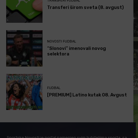
TRANSFERI FUDBAL
Transferi širom sveta (8. avgust)
NOVOSTI FUDBAL
“Slonovi” imenovali novog
selektora
FUDBAL
[PREMIUM] Latino kutak 08. Avgust
Sportske Novosti je portal namenjen svim ljubiteljima sporta, sa