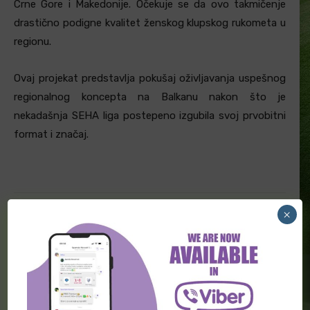
Crne Gore i Makedonije. Očekuje se da ovo takmičenje
drastično podigne kvalitet ženskog klupskog rukometa u
regionu.
Ovaj projekat predstavlja pokušaj oživljavanja uspešnog
regionalnog koncepta na Balkanu nakon što je
nekadašnja SEHA liga postepeno izgubila svoj prvobitni
format i značaj.
×
Facebook
Twitter
PRETHODNA VEST
SLEDEĆA VEST
“Orlovi” odlaze na Svetsko
“Crno-beli” veoma blizu da