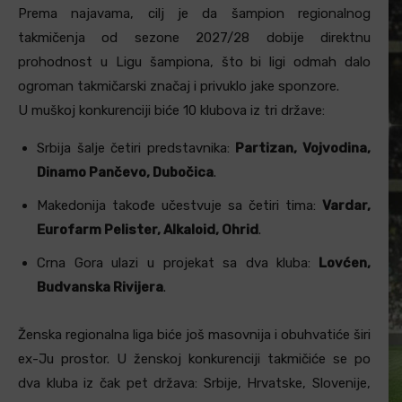
Prema najavama, cilj je da šampion regionalnog
takmičenja od sezone 2027/28 dobije direktnu
prohodnost u Ligu šampiona, što bi ligi odmah dalo
ogroman takmičarski značaj i privuklo jake sponzore.
U muškoj konkurenciji biće 10 klubova iz tri države:
Srbija šalje četiri predstavnika:
Partizan, Vojvodina,
Dinamo Pančevo, Dubočica
.
Makedonija takođe učestvuje sa četiri tima:
Vardar,
Eurofarm Pelister, Alkaloid, Ohrid
.
Crna Gora
ulazi u projekat sa dva kluba:
Lovćen,
Budvanska Rivijera
.
Ženska regionalna liga biće još masovnija i obuhvatiće širi
ex-Ju prostor. U ženskoj konkurenciji takmičiće se po
dva kluba iz čak pet država: Srbije, Hrvatske, Slovenije,