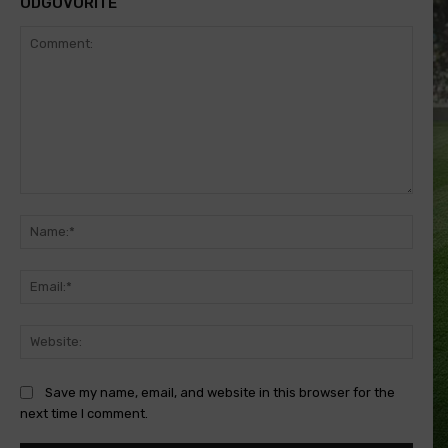
ODGOVORITE
Comment:
Name
Email
Websi
Save my name, email, and website in this browser for the
next time I comment.