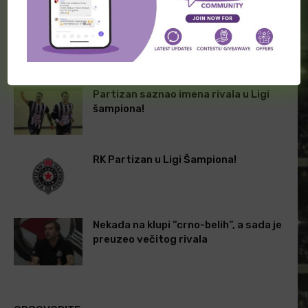
prvenstvo!
odbrane naslov prvaka
Srbije
POVEZANI ČLANCI
Partizan saznao imena rivala u Ligi
šampiona!
RK Partizan u Ligi Šampiona!
Nekada na klupi “crno-belih”, a sada je
preuzeo večitog rivala