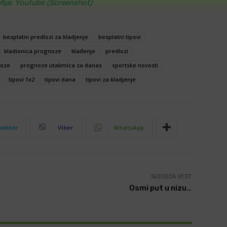
fija: Youtube (Screenshot)
besplatni predlozi za kladjenje
besplatni tipovi
kladionica prognoze
klađenje
predlozi
oze
prognoze utakmica za danas
sportske novosti
tipovi 1x2
tipovi dana
tipovi za kladjenje
witter
Viber
WhatsApp
SLEDEĆA VEST
Osmi put u nizu…