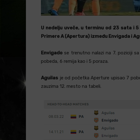
U nedelju uveče, u terminu od 23 sata i 5
Primere A (Apertura) između Envigada i Ag
Envigado
se trenutno nalazi na 7. poziciji 
pobeda, 6 remija kao i 5 poraza.
Aguilas
je od početka Aperture upisao 7 pobe
zauzima 12. mesto na tabeli.