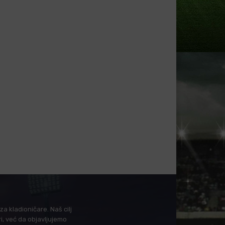
a kladioničare. Naš cilj
i, već da objavljujemo