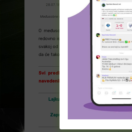
Međusobne utakmice: Envigado – Aguilas (www.flashscore
O međusobnim okršajima ovih dveju ekipa s
redovno ispoštovali. Naime, i Envigado i Agu
svakoj od poslednjih 12 ligaških utakmica, odn
da će tako biti i na večerašnjem susretu ovaj t
Svi predlozi su zasnovani isključivo na
navedenih ekipa. Predlozi nisu ”100% sigur
Lajkujte našu Facebook stranicu
–
htt
Zapratite nas i na Instagramu
–
http