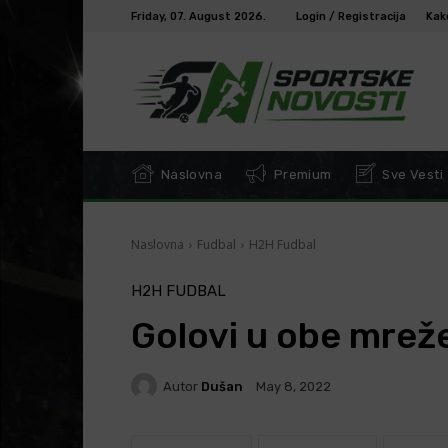
Friday, 07. August 2026.
Login / Registracija
Kak
Naslovna
Premium
Sve Vesti
Naslovna
Fudbal
H2H Fudbal
H2H FUDBAL
Golovi u obe mreže 
Autor
Dušan
May 8, 2022