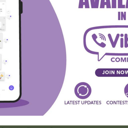
.com)
mo pisali nekoliko puta i neverovatno je da su nas
ilas Dorados su uspeli da postignu po bar jedan gol na
osno tip ”GG” je bio dobitan 12 puta u nizu. Ako mislite
ip možete odigrati po solidnoj kvoti od 1,95.
 statistici i rezultatima sa međusobnih susreta
ni” i igrate ih na sopstvenu odgovornost.
ps://www.facebook.com/sportskenovosti.net/
s://www.instagram.com/sportskenovostinet/