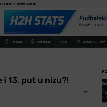
o postati PREMIUM korisnik
Fudbal
Košarka
Tenis
Ostali Sportovi
P
i 13. put u nizu?!
0