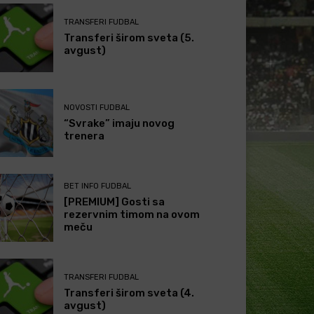
TRANSFERI FUDBAL
Transferi širom sveta (5.
avgust)
NOVOSTI FUDBAL
“Svrake” imaju novog
trenera
BET INFO FUDBAL
[PREMIUM] Gosti sa
rezervnim timom na ovom
meču
TRANSFERI FUDBAL
Transferi širom sveta (4.
avgust)