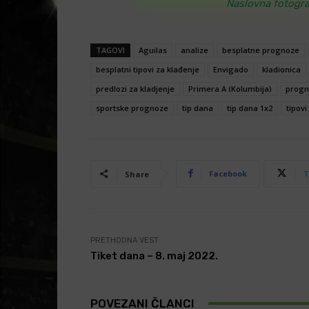
Naslovna fotogra
TAGOVI
Aguilas
analize
besplatne prognoze
besplatni tipovi za klađenje
Envigado
kladionica
predlozi za kladjenje
Primera A (Kolumbija)
progn
sportske prognoze
tip dana
tip dana 1x2
tipovi
Facebook
T
Share
PRETHODNA VEST
Tiket dana – 8. maj 2022.
POVEZANI ČLANCI