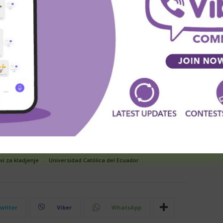
ps://www.facebook.com/sportskenovosti.net/
s://www.instagram.com/sportskenovostinet/
fija: Youtube (Screenshot)
predlozi za kladjenje
besplatni tipovi
 prognoze
klađenje
Liga Pro (Ekvador)
macara
predlozi
a za danas
sportske novosti
sportske prognoze
tip dana
vi za kladjenje
Universidad Católica del Ecuador
witter
Viber
WhatsApp