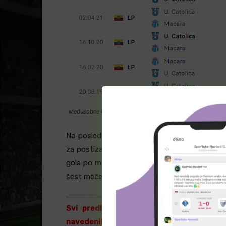
Međusobne utakmice: Macara – U. Catolica (www.flashscor
Na poslednjih šest međusobno odigranih utakm
za postizanje golova, te smo tokom tog period
gola po meču. Zahvaljujući tome, tip ”GG” (1,
šest mečeva mogli da naplatimo i tip ”3+”.
Svi predlozi su zasnovani isključivo na
navedenih ekipa. Predlozi nisu ”100% sigur