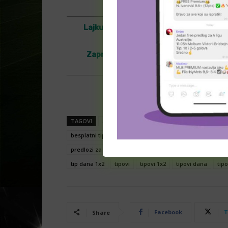
Lajkujte našu Facebook stranicu
–
htt
Zapratite nas i na Instagramu
–
http
Naslovna fotogra
TAGOVI
analize
besplatne prognoze
besplatni 
besplatni tipovi za klađenje
kladionica
kladionica
predlozi za kladjenje
prognoze
prognoze utakmic
tip dana 1x2
tipovi
tipovi 1x2
tipovi dana
tipo
Facebook
T
Share