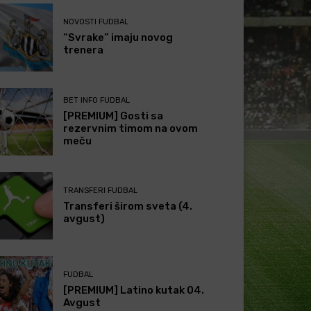
NOVOSTI FUDBAL
“Svrake” imaju novog
trenera
BET INFO FUDBAL
[PREMIUM] Gosti sa
rezervnim timom na ovom
meču
TRANSFERI FUDBAL
Transferi širom sveta (4.
avgust)
FUDBAL
[PREMIUM] Latino kutak 04.
Avgust