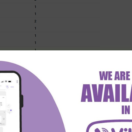
e.com)
ica Macara i Universidad Catolica su bili raspoloženi
a mogli da vidimo ukupno njih 18 ili u proseku tačno 3
75) je bio dobitan svih šest puta, dok smo na četiri od
 statistici i rezultatima sa međusobnih susreta
ni” i igrate ih na sopstvenu odgovornost.