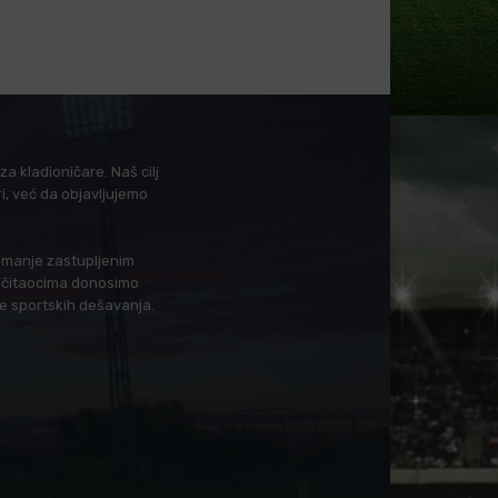
a kladioničare. Naš cilj
i, već da objavljujemo
i manje zastupljenim
in čitaocima donosimo
je sportskih dešavanja.