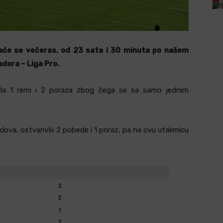
taće se večeras, od 23 sata i 30 minuta po našem
adora – Liga Pro.
rila 1 remi i 2 poraza zbog čega se sa samo jednim
dova, ostvarivši 2 pobede i 1 poraz, pa na ovu utakmicu