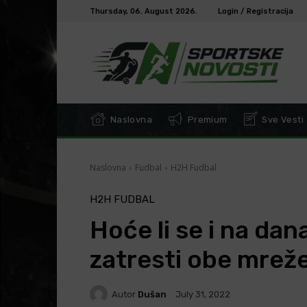
Thursday, 06. August 2026.
Login / Registracija
Naslovna
Premium
Sve Vesti
Naslovna
Fudbal
H2H Fudbal
H2H FUDBAL
Hoće li se i na da
zatresti obe mrež
Autor
Dušan
July 31, 2022