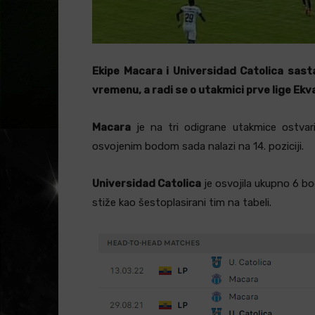
Ekipe Macara i Universidad Catolica sas
vremenu, a radi se o utakmici prve lige Ekv
Macara
je na tri odigrane utakmice ostva
osvojenim bodom sada nalazi na 14. poziciji.
Universidad Catolica
je osvojila ukupno 6 bo
stiže kao šestoplasirani tim na tabeli.