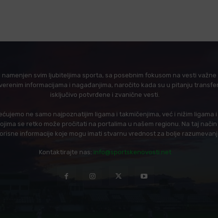
l namenjen svim ljubiteljima sporta, sa posebnim fokusom na vesti važne z
verenim informacijama i nagađanjima, naročito kada su u pitanju transfer
isključivo potvrđene i zvanične vesti.
ujemo ne samo najpoznatijim ligama i takmičenjima, već i nižim ligama 
 kojima se retko može pročitati na portalima u našem regionu. Na taj nač
korisne informacije koje mogu imati stvarnu vrednost za bolje razumevan
Kontaktirajte nas:
info@sportskenovosti.net