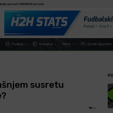
Kako postati PREMIUM korisnik
Fudbal
Košarka
Tenis
Ostali Sportovi
P
našnjem susretu
e?
0