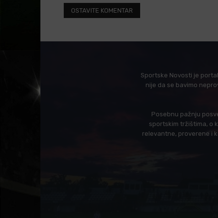
Sportske Novosti je porta
nije da se bavimo nepro
Posebnu pažnju posveć
sportskim tržištima, o
relevantne, proverene i 