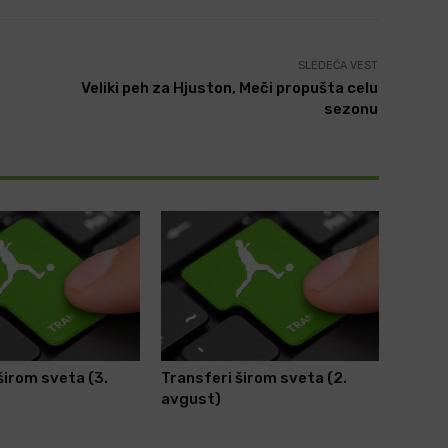
SLEDEĆA VEST
Veliki peh za Hjuston, Meči propušta celu
sezonu
širom sveta (3.
Transferi širom sveta (2.
avgust)