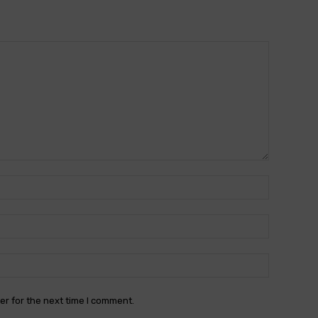
Name:*
Email:*
Website:
er for the next time I comment.