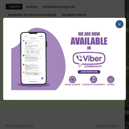
TAGOVI
analize
besplatne prognoze
besplatni predlozi za kladjenje
besplatni tipovi
besplatni tipovi za klađenje
gost neporažen
kladionica
×
kladionica prognoze
klađenje
Neusiedl
predlozi
predlozi za kladjenje
prognoze
prognoze utakmica za danas
Regionalliga East (Austrija)
siguran tip
siguran tip danas
sportske novosti
sportske prognoze
tiket
tiket dana
tiketi
tip dana
tip dana 1×2
tipovi
tipovi 1×2
tipovi dana
tipovi za kladjenje
Wiener Sport-Club
x2
Facebook
Twitter
PRETHODNA VEST
SLEDEĆA VEST