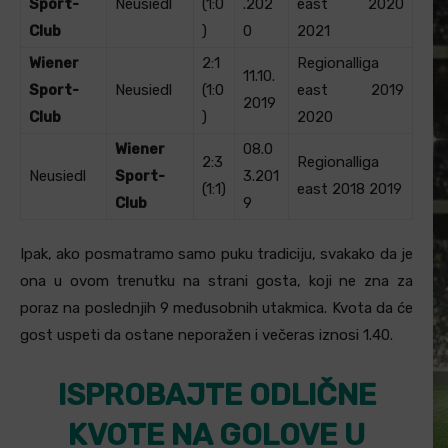
Sport-
Neusiedl
(1:0
.202
east 2020
Club
)
0
2021
Wiener
2:1
Regionalliga
11.10.
Sport-
Neusiedl
(1:0
east 2019
2019
Club
)
2020
Wiener
08.0
2:3
Regionalliga
Neusiedl
Sport-
3.201
(1:1)
east 2018 2019
Club
9
Ipak, ako posmatramo samo puku tradiciju, svakako da je
ona u ovom trenutku na strani gosta, koji ne zna za
poraz na poslednjih 9 međusobnih utakmica. Kvota da će
gost uspeti da ostane neporažen i večeras iznosi 1.40.
ISPROBAJTE ODLIČNE
KVOTE NA GOLOVE U