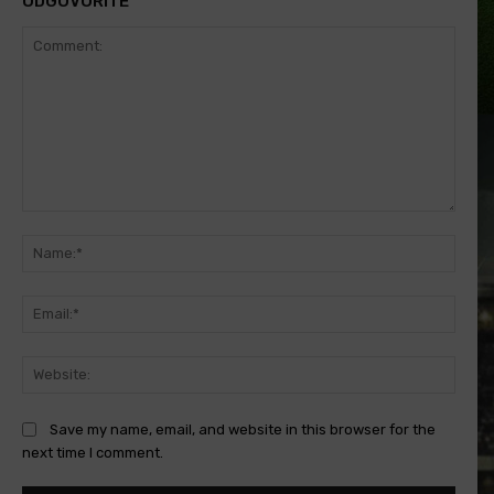
ODGOVORITE
Comment:
Name
Email
Websi
Save my name, email, and website in this browser for the
next time I comment.