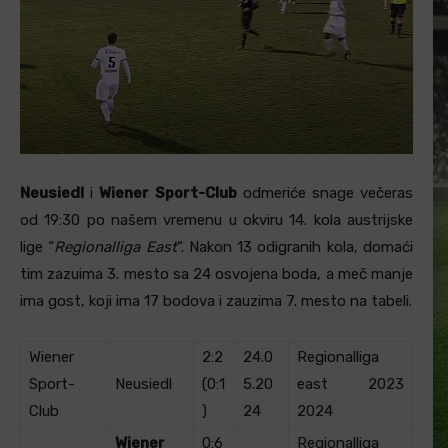
Neusiedl
i
Wiener Sport-Club
odmeriće snage večeras
od 19:30 po našem vremenu u okviru 14. kola austrijske
lige “
Regionalliga East
“. Nakon 13 odigranih kola, domaći
tim zazuima 3. mesto sa 24 osvojena boda, a meč manje
ima gost, koji ima 17 bodova i zauzima 7. mesto na tabeli.
Wiener
2:2
24.0
Regionalliga
Sport-
Neusiedl
(0:1
5.20
east 2023
Club
)
24
2024
Wiener
0:6
Regionalliga