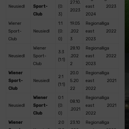
27.10.
Neusiedl
Sport-
(0:
east 2023
2023
Club
3)
2024
Wiener
1:1
19.05
Regionalliga
Sport-
Neusiedl
(0:
.202
east 2022
Club
0)
3
2023
Wiener
28.10
Regionalliga
3:3
Neusiedl
Sport-
.202
east 2022
(1:1)
Club
2
2023
Wiener
20.0
Regionalliga
2:1
Sport-
Neusiedl
5.20
east 2021
(1:1)
Club
22
2022
Wiener
0:1
Regionalliga
08.10
Neusiedl
Sport-
(0:
east 2021
.2021
Club
0)
2022
Wiener
2:0
23.10
Regionalliga