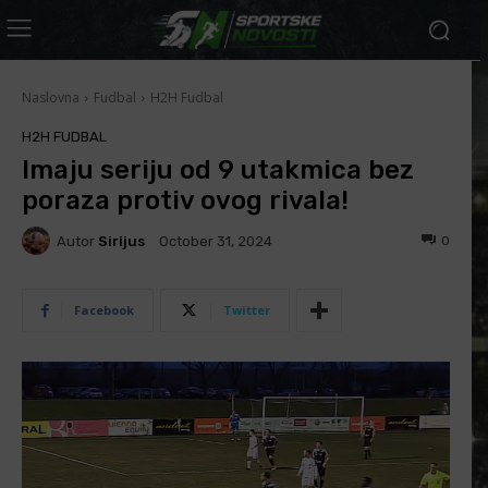
Naslovna
Fudbal
H2H Fudbal
H2H FUDBAL
Imaju seriju od 9 utakmica bez
poraza protiv ovog rivala!
Autor
Sirijus
0
October 31, 2024
Facebook
Twitter