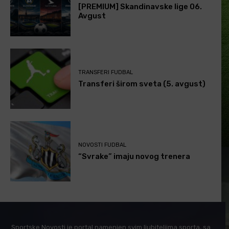
[PREMIUM] Skandinavske lige 06.
Avgust
TRANSFERI FUDBAL
Transferi širom sveta (5. avgust)
NOVOSTI FUDBAL
“Svrake” imaju novog trenera
Sportske Novosti je portal namenjen svim ljubiteljima sporta, sa