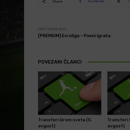
Facebook
T
Share
PRETHODNA VEST
[PREMIUM] Evroliga – Poeni igrača
POVEZANI ČLANCI
Transferi širom sveta (5.
Transferi 
avgust)
avgust)