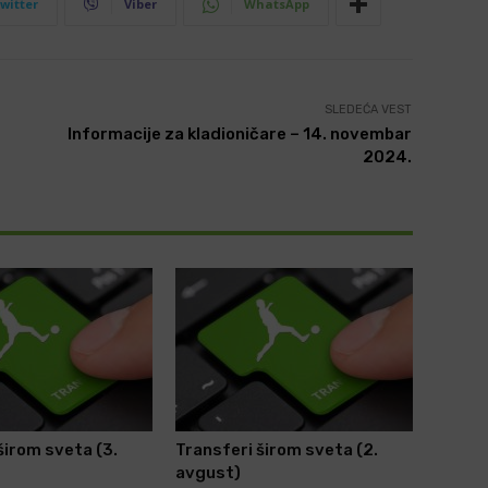
witter
Viber
WhatsApp
SLEDEĆA VEST
Informacije za kladioničare – 14. novembar
2024.
širom sveta (3.
Transferi širom sveta (2.
avgust)