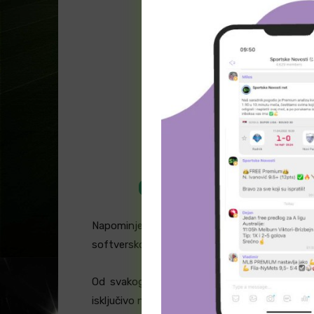
H2h tiket – 14.11.2024. – Printsc
ODLIČNE KVOTE U
Napominjemo da su u pitanju statistički p
softversko rešenje za tipovanje na osnovu trad
Od svakog potencijalnog promašaja se unap
isključivo na statistici, te Vas pozivamo da ne