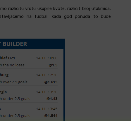
o različitu vrstu ukupne kvote, različit broj utakmica,
 stavljaćemo na fudbal, kada god ponuda to bude