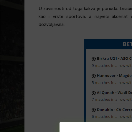
U zavisnosti od toga kakva je ponuda, biraćem
kao i vrste sportova, a najveći akcenat
dozvoljavala.