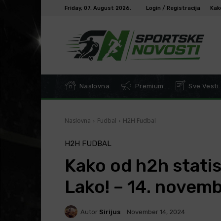
Friday, 07. August 2026.
Login / Registracija
Kak
Naslovna
Premium
Sve Vesti
Naslovna
Fudbal
H2H Fudbal
H2H FUDBAL
Kako od h2h statis
Lako! – 14. novem
Autor
Sirijus
November 14, 2024