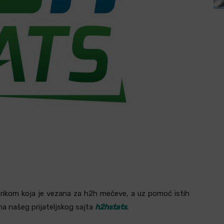
rikom koja je vezana za h2h mečeve, a uz pomoć istih
a našeg prijateljskog sajta
h2hstats
.