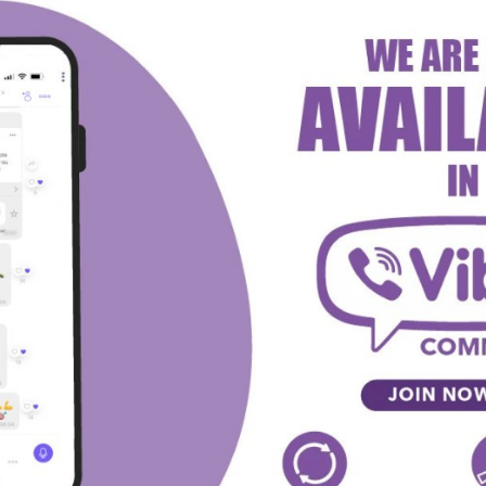
reen/h2hstats.net
 KLADIONICI MAXBET!
odaci i ne predstavljaju ni mišljenje urednika, već
icije.
red „ograđujemo“, ponavljamo da se tiketi zasnivaju
ke od parova prepišete ukoliko to želite, a ukoliko ne, na