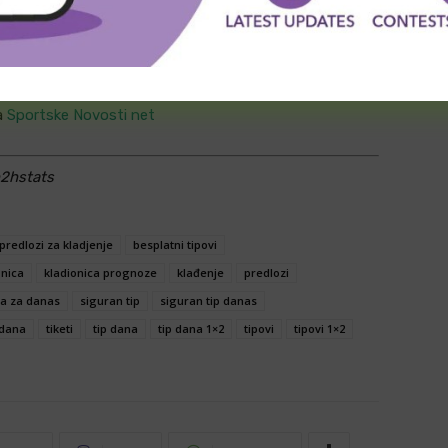
 analiza koje vam mogu pomoći pri sastavljanju Vaše
sigurni, igrate ih na sopstvenu odgovornost. Srećno
a
Sportske Novosti net
h2hstats
predlozi za kladjenje
besplatni tipovi
onica
kladionica prognoze
klađenje
predlozi
a za danas
siguran tip
siguran tip danas
 dana
tiketi
tip dana
tip dana 1×2
tipovi
tipovi 1×2