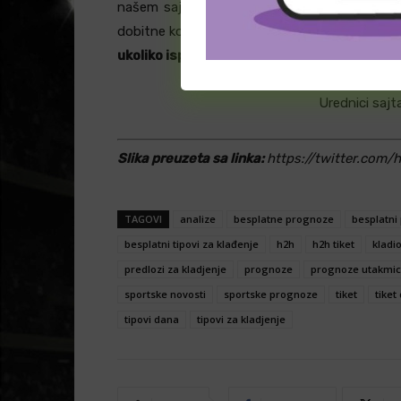
našem sajtu možete pronaći mnoštvo drugih
dobitne kombinacije.
Parovi nisu sto posto 
ukoliko ispratite!
Urednici sajt
Slika preuzeta sa linka:
https://twitter.com/
TAGOVI
analize
besplatne prognoze
besplatni 
besplatni tipovi za klađenje
h2h
h2h tiket
kladi
predlozi za kladjenje
prognoze
prognoze utakmic
sportske novosti
sportske prognoze
tiket
tiket
tipovi dana
tipovi za kladjenje