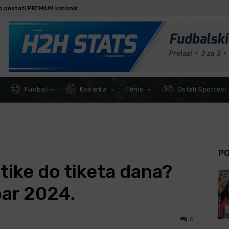
o postati PREMIUM korisnik
Fudbal
Košarka
Tenis
Ostali Sportovi
P
tike do tiketa dana?
bar 2024.
0