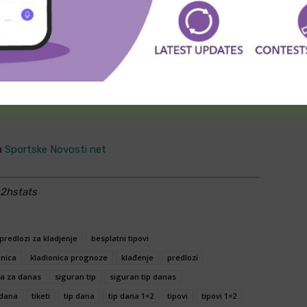
icije.
red „ograđujemo“, ponavljamo da se tiketi zasnivaju
ke od parova prepišete ukoliko to želite, a ukoliko ne, na
 analiza koje vam mogu pomoći pri sastavljanju Vaše
sigurni, igrate ih na sopstvenu odgovornost. Srećno
a
Sportske Novosti net
h2hstats
predlozi za kladjenje
besplatni tipovi
onica
kladionica prognoze
klađenje
predlozi
a za danas
siguran tip
siguran tip danas
 dana
tiketi
tip dana
tip dana 1×2
tipovi
tipovi 1×2