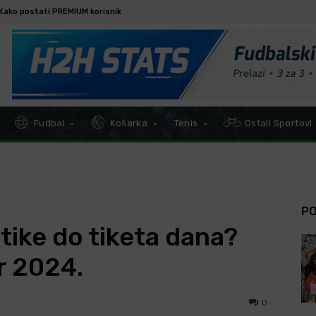
Kako postati PREMIUM korisnik
Fudbal
Košarka
Tenis
Ostali Sportovi
P
tike do tiketa dana?
r 2024.
0