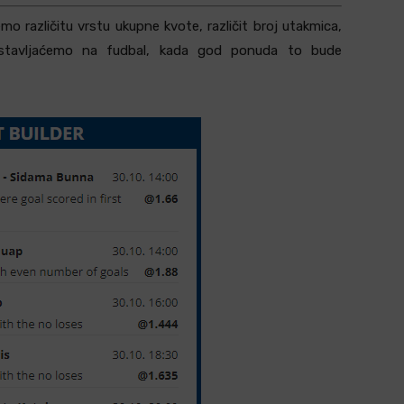
o različitu vrstu ukupne kvote, različit broj utakmica,
 stavljaćemo na fudbal, kada god ponuda to bude