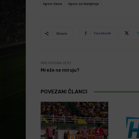
tipovi dana
tipovi za kladjenje
Facebook
T
Share
PRETHODNA VEST
Mreže ne miruju?
POVEZANI ČLANCI