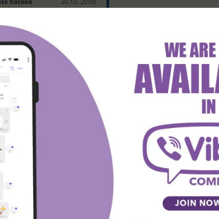
reen/h2hstats.net
 KLADIONICI MAXBET!
odaci i ne predstavljaju ni mišljenje urednika, već