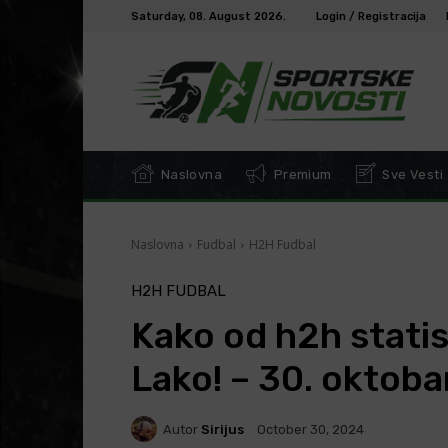
Saturday, 08. August 2026.
Login / Registracija
Naslovna
Premium
Sve Vesti
Naslovna
Fudbal
H2H Fudbal
H2H FUDBAL
Kako od h2h statis
Lako! – 30. oktoba
Autor
Sirijus
October 30, 2024