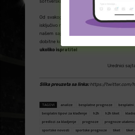
softversko rešenje za tipovanje na osnovu trad
Od svakog potencijalnog promašaja se unap
isključivo na statistici, te Vas pozivamo da ne
našem sajtu možete pronaći mnoštvo drugih
dobitne kombinacije.
Parovi nisu sto posto 
ukoliko ispratite!
Urednici sajt
Slika preuzeta sa linka:
https://twitter.com/
TAGOVI
analize
besplatne prognoze
besplatni 
besplatni tipovi za klađenje
h2h
h2h tiket
kladi
predlozi za kladjenje
prognoze
prognoze utakmic
sportske novosti
sportske prognoze
tiket
tiket