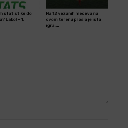
h statistike do
Na 12 vezanih mečeva na
? Lako! – 1.
ovom terenu prošla je ista
igra,...
Name:*