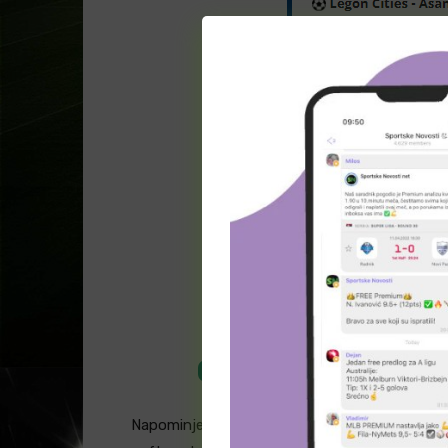
H2h tiket – 30.10.2024. – Printsc
ODLIČNE KVOTE U
Napominjemo da su u pitanju statistički p