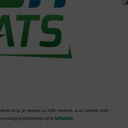
rikom koja je vezana za h2h mečeve, a uz pomoć istih
a našeg prijateljskog sajta
h2hstats
.