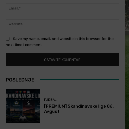
Email
Websi
Save my name, email, and website in this browser for the
next time I comment.
POSLEDNJE
FUDBAL
[PREMIUM] Skandinavske lige 06.
Avgust