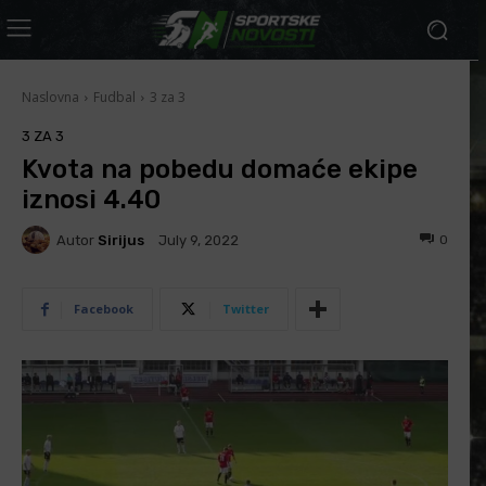
Naslovna
Fudbal
3 za 3
3 ZA 3
Kvota na pobedu domaće ekipe
iznosi 4.40
Autor
Sirijus
0
July 9, 2022
Facebook
Twitter