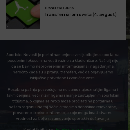
TRANSFERI FUDBAL
Transferi širom sveta (4. avgust)
Sportske Novosti je portal namenjen svim ljubiteljima sporta, sa
posebnim fokusom na vesti važne za kladioničare. Naš cilj nije
da se bavimo neproverenim informacijama i nagađanjima,
naročito kada su u pitanju transferi, već da objavljujemo
isključivo potvrđene i zvanične vesti.
Posebnu pažnju posvećujemo ne samo najpoznatijim ligama i
takmičenjima, već i nižim ligama i manje zastupljenim sportskim
tržištima, o kojima se retko može pročitati na portalima u
našem regionu. Na taj način čitaocima donosimo relevantne,
proverene i korisne informacije koje mogu imati stvarnu
vrednost za bolje razumevanje sportskih dešavanja.
Kontaktirajte nas:
info@sportskenovosti.net