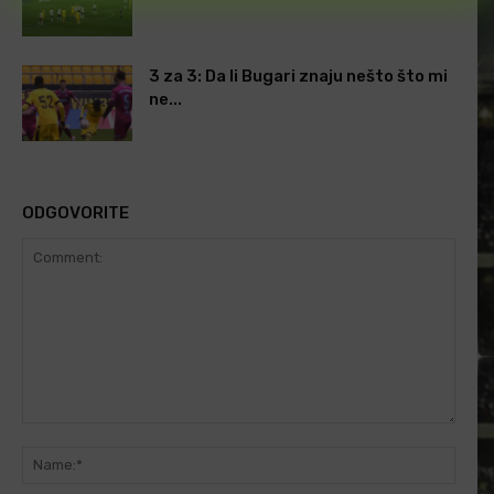
3 za 3: Da li Bugari znaju nešto što mi
ne...
ODGOVORITE
Comment:
Name