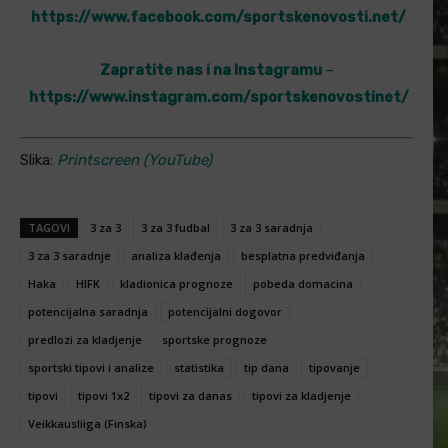
https://www.facebook.com/sportskenovosti.net/
Zapratite nas i na Instagramu
–
https://www.instagram.com/sportskenovostinet/
Slika:
Printscreen (YouTube)
TAGOVI
3 za 3
3 za 3 fudbal
3 za 3 saradnja
3 za 3 saradnje
analiza klađenja
besplatna predviđanja
Haka
HIFK
kladionica prognoze
pobeda domacina
potencijalna saradnja
potencijalni dogovor
predlozi za kladjenje
sportske prognoze
sportski tipovi i analize
statistika
tip dana
tipovanje
tipovi
tipovi 1x2
tipovi za danas
tipovi za kladjenje
Veikkausliiga (Finska)