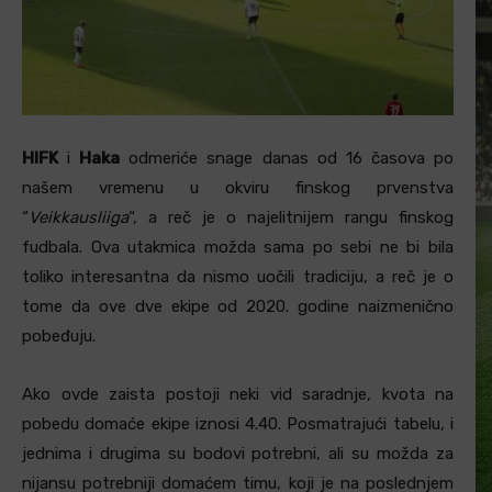
HIFK
i
Haka
odmeriće snage danas od 16 časova po
našem vremenu u okviru finskog prvenstva
“
Veikkausliiga
“, a reč je o najelitnijem rangu finskog
fudbala. Ova utakmica možda sama po sebi ne bi bila
toliko interesantna da nismo uočili tradiciju, a reč je o
tome da ove dve ekipe od 2020. godine naizmenično
pobeđuju.
Ako ovde zaista postoji neki vid saradnje, kvota na
pobedu domaće ekipe iznosi 4.40. Posmatrajući tabelu, i
jednima i drugima su bodovi potrebni, ali su možda za
nijansu potrebniji domaćem timu, koji je na poslednjem