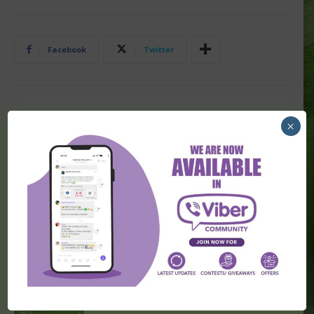
Facebook
Twitter
PRETHODNA VEST
SLEDEĆA VEST
×
3 za 3: Ima li saradnje
Da li ovde ima reči o
između ekipa koje su imale i
saradnji?
7+ i prelaz?
POVEZANI ČLANCI
3 za 3: Da li ovde postoji reč o
dogovoru?!
3 za 3: Ima li ovde reči o saradnji?