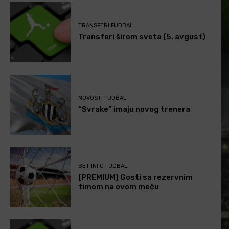
TRANSFERI FUDBAL
Transferi širom sveta (5. avgust)
NOVOSTI FUDBAL
“Svrake” imaju novog trenera
BET INFO FUDBAL
[PREMIUM] Gosti sa rezervnim
timom na ovom meču