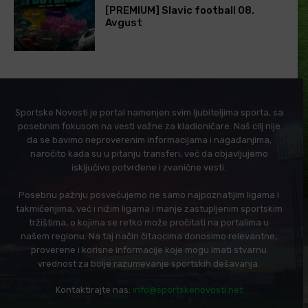
[PREMIUM] Slavic football 08.
Avgust
Sportske Novosti je portal namenjen svim ljubiteljima sporta, sa
posebnim fokusom na vesti važne za kladioničare. Naš cilj nije
da se bavimo neproverenim informacijama i nagađanjima,
naročito kada su u pitanju transferi, već da objavljujemo
isključivo potvrđene i zvanične vesti.
Posebnu pažnju posvećujemo ne samo najpoznatijim ligama i
takmičenjima, već i nižim ligama i manje zastupljenim sportskim
tržištima, o kojima se retko može pročitati na portalima u
našem regionu. Na taj način čitaocima donosimo relevantne,
proverene i korisne informacije koje mogu imati stvarnu
vrednost za bolje razumevanje sportskih dešavanja.
Kontaktirajte nas:
info@sportskenovosti.net