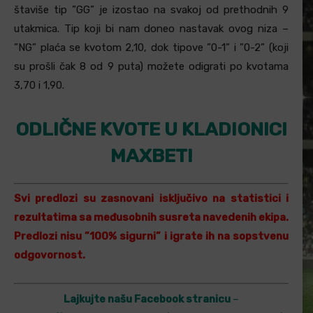
štaviše tip ”GG” je izostao na svakoj od prethodnih 9
utakmica. Tip koji bi nam doneo nastavak ovog niza –
”NG” plaća se kvotom 2,10, dok tipove ”0-1” i ”0-2” (koji
su prošli čak 8 od 9 puta) možete odigrati po kvotama
3,70 i 1,90.
ODLIČNE KVOTE U KLADIONICI
MAXBET!
Svi predlozi su zasnovani isključivo na statistici i
rezultatima sa međusobnih susreta navedenih ekipa.
Predlozi nisu ”100% sigurni” i igrate ih na sopstvenu
odgovornost.
Lajkujte našu Facebook stranicu
–