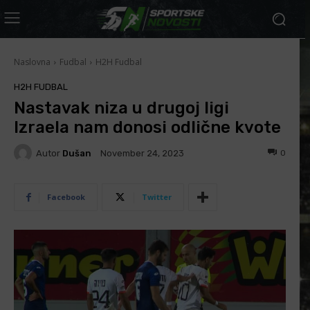
Naslovna
Fudbal
H2H Fudbal
H2H FUDBAL
Nastavak niza u drugoj ligi
Izraela nam donosi odlične kvote
Autor
Dušan
0
November 24, 2023
Facebook
Twitter