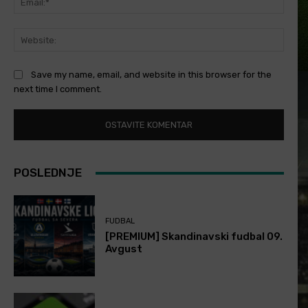
Websi
Save my name, email, and website in this browser for the
next time I comment.
POSLEDNJE
FUDBAL
[PREMIUM] Skandinavski fudbal 09.
Avgust