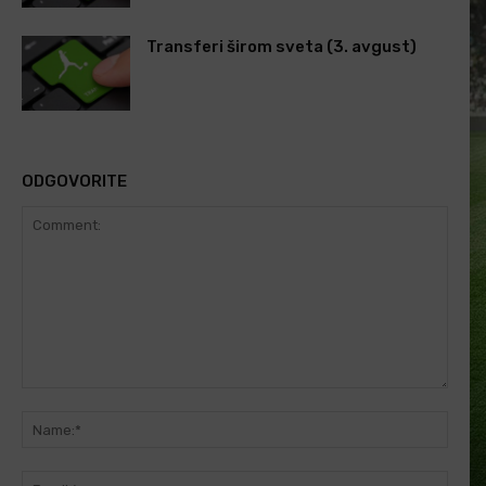
Transferi širom sveta (3. avgust)
ODGOVORITE
Comment:
Name
Email