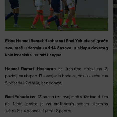
Ekipe Hapoel Ramat Hasharon i Bnei Yehuda odigraće
svoj meč u terminu od 14 časova, u sklopu devetog
kola izraelske Leumit League.
Hapoel Ramat Hasharon
se trenutno nalazi na 2.
poziciji sa ukupno 17 osvojenih bodova, dok iza sebe ima
5 pobeda i 2 remija, bez poraza.
Bnei Yehuda
ima 13 poena i na ovaj meč stiže kao 4. tim
na tabeli, pošto je na prethodnih sedam utakmica
zabeležila 4 pobede, 1 remi i 2 poraza.