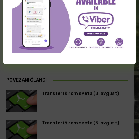
Facebook
Twitter
PRETHODNA VEST
SLEDEĆA VEST
Imamo li novu podelu
Njihovi međusobni susreti
bodova u Iranu?
su izuzetno neefikasni
POVEZANI ČLANCI
Transferi širom sveta (8. avgust)
Transferi širom sveta (5. avgust)