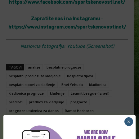
https://www.facebook.com/sportskenovosti.net/
Zapratite nas i na Instagramu
–
https://www.instagram.com/sportskenovostinet/
Naslovna fotografija: Youtube (Screenshot)
TAGOVI
analize
besplatne prognoze
besplatni predlozi za kladjenje
besplatni tipovi
besplatni tipovi za klađenje
Bnei Yehuda
kladionica
kladionica prognoze
klađenje
Leumit League (Izrael)
predlozi
predlozi za kladjenje
prognoze
prognoze utakmica za danas
Ramat Hasharon
sportske novosti
sportske prognoze
tip dana
tip dana 1x2
×
tipovi
tipovi 1x2
tipovi dana
tipovi za kladjenje