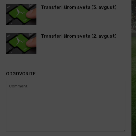
Transferi širom sveta (3. avgust)
Transferi širom sveta (2. avgust)
ODGOVORITE
Comment: