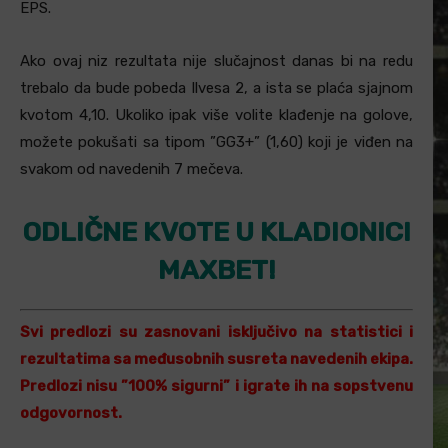
EPS.
Ako ovaj niz rezultata nije slučajnost danas bi na redu
trebalo da bude pobeda Ilvesa 2, a ista se plaća sjajnom
kvotom 4,10. Ukoliko ipak više volite klađenje na golove,
možete pokušati sa tipom ”GG3+” (1,60) koji je viđen na
svakom od navedenih 7 mečeva.
ODLIČNE KVOTE U KLADIONICI
MAXBET!
Svi predlozi su zasnovani isključivo na statistici i
rezultatima sa međusobnih susreta navedenih ekipa.
Predlozi nisu ”100% sigurni” i igrate ih na sopstvenu
odgovornost.