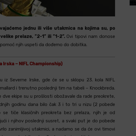
zdvajaćemo jednu ili više utakmica na kojima su, po
like prelaze, ”2-1” ili ”1-2”.
Ovi tipovi nam donose
pomoć njih uspeti da dođemo do dobitka.
a Irska – NIFL Championship)
u iz Severne Irske, gde će se u sklopu 23. kola NIFL
allard i trenutno poslednji tim na tabeli – Knockbreda.
e dve ekipe su u prošlosti obožavale da rade preokrete,
ednjih godinu dana bilo čak 3 i to tri u nizu (2 pobede
 se tiče klasičnih preokreta bez prelaza, njih je od
ući i njihov poslednji susret, a svaki put je do pobede
vrlo zanimljivoj utakmici, a nadamo se da će ovi timovi