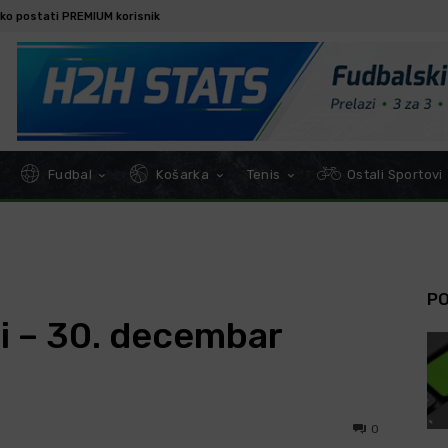
ko postati PREMIUM korisnik
Fudbal
Košarka
Tenis
Ostali Sportovi
P
zi – 30. decembar
0