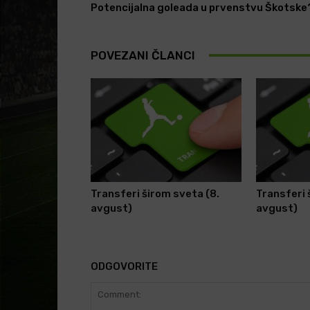
Potencijalna goleada u prvenstvu Škotske
POVEZANI ČLANCI
Transferi širom sveta (8.
Transferi 
avgust)
avgust)
ODGOVORITE