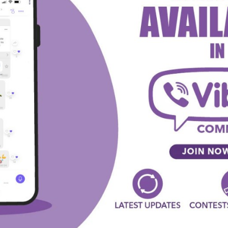
ashscore.com)
U KLADIONICI MAXBET!
ni” prelazi, već predlozi zasnovani na statistici i