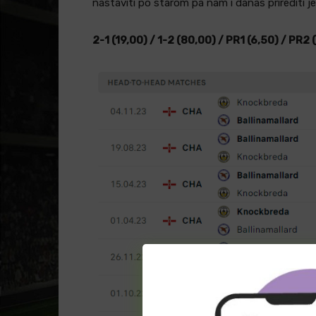
nastaviti po starom pa nam i danas prirediti jed
2-1 (19,00) / 1-2 (80,00) / PR1 (6,50) / PR2