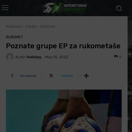
Naslovna
Ostalo
Rukomet
RUKOMET
Poznate grupe EP za rukometaše
Autor
Holiday
0
May 10, 2023
Facebook
Twitter