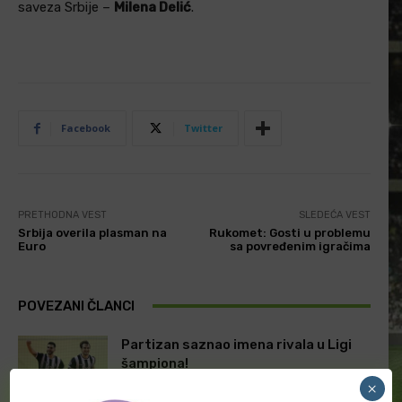
saveza Srbije –
Milena Delić
.
Facebook
Twitter
PRETHODNA VEST
SLEDEĆA VEST
Srbija overila plasman na
Rukomet: Gosti u problemu
Euro
sa povređenim igračima
POVEZANI ČLANCI
Partizan saznao imena rivala u Ligi
šampiona!
×