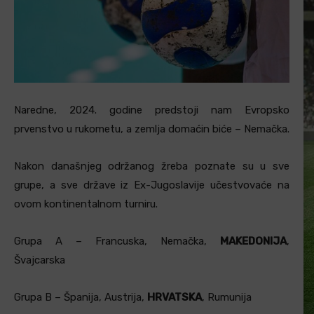
Naredne, 2024. godine predstoji nam Evropsko
prvenstvo u rukometu, a zemlja domaćin biće – Nemačka.
Nakon današnjeg održanog žreba poznate su u sve
grupe, a sve države iz Ex-Jugoslavije učestvovaće na
ovom kontinentalnom turniru.
Grupa A – Francuska, Nemačka,
MAKEDONIJA
,
Švajcarska
Grupa B – Španija, Austrija,
HRVATSKA
, Rumunija