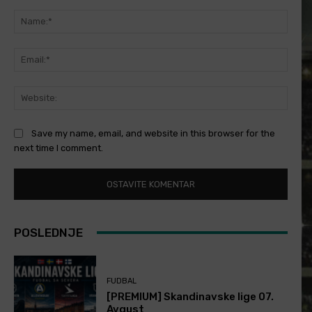
Comment:
Name
Email
Websi
Save my name, email, and website in this browser for the
next time I comment.
POSLEDNJE
FUDBAL
[PREMIUM] Skandinavske lige 07.
Avgust