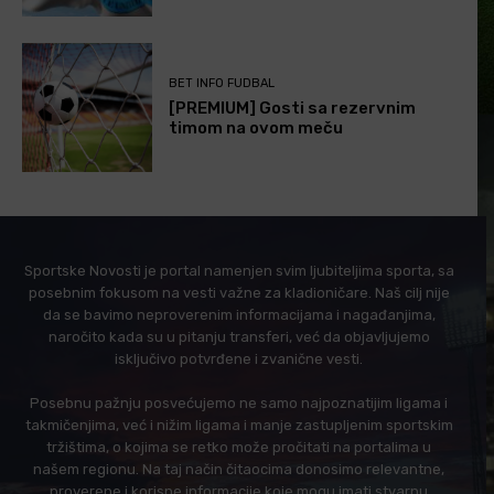
BET INFO FUDBAL
[PREMIUM] Gosti sa rezervnim
timom na ovom meču
Sportske Novosti je portal namenjen svim ljubiteljima sporta, sa
posebnim fokusom na vesti važne za kladioničare. Naš cilj nije
da se bavimo neproverenim informacijama i nagađanjima,
naročito kada su u pitanju transferi, već da objavljujemo
isključivo potvrđene i zvanične vesti.
Posebnu pažnju posvećujemo ne samo najpoznatijim ligama i
takmičenjima, već i nižim ligama i manje zastupljenim sportskim
tržištima, o kojima se retko može pročitati na portalima u
našem regionu. Na taj način čitaocima donosimo relevantne,
proverene i korisne informacije koje mogu imati stvarnu