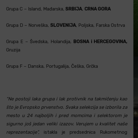
Grupa C – Island, Mađarska,
SRBIJA
,
CRNA GORA
Grupa D – Norveška,
SLOVENIJA
, Poljska, Farska Ostrva
Grupa E – Švedska, Holandija,
BOSNA i HERCEGOVINA,
Gruzija
Grupa F – Danska, Portugalija, Češka, Grčka
“Ne postoji laka grupa i lak protivnik na takmičenju kao
što je Evropsko prvenstvo. Svaka selekcija se izborila za
mesto u 24 najboljih i pred momcima i selektorom je
sigurno još jedan veliki izazov. Verujem u kvalitet naše
reprezentacije”,
istakla je predsednica Rukometnog