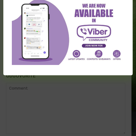
RK Partizan u Ligi Šampiona!
Nekada na klupi “crno-belih”, a sada je
preuzeo večitog rivala
ODGOVORITE