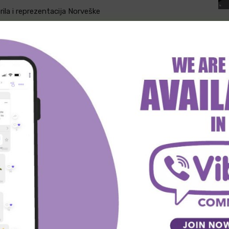
rila i reprezentacija Norveške
witter
Viber
WhatsApp
SLEDEĆA VEST
Poznate grupe EP za rukometaše