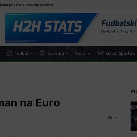
Kako postati PREMIUM korisnik
Fudbal
Košarka
Tenis
Ostali Sportovi
P
sman na Euro
0