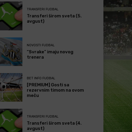
TRANSFERI FUDBAL
Transferi širom sveta (5.
avgust)
NOVOSTI FUDBAL
“Svrake” imaju novog
trenera
BET INFO FUDBAL
[PREMIUM] Gosti sa
rezervnim timom na ovom
meču
TRANSFERI FUDBAL
Transferi širom sveta (4.
avgust)