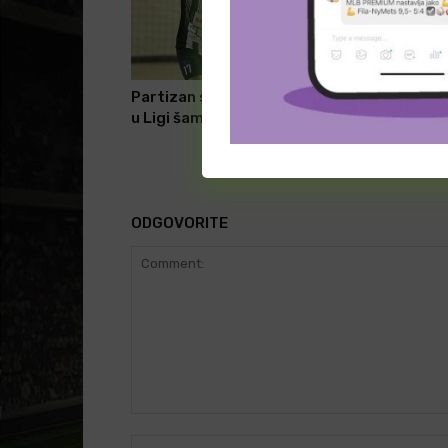
Partizan saznao imena rivala
RK Partiza
u Ligi šampiona!
ODGOVORITE
Comment: