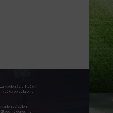
a kladioničare. Naš cilj
i, već da objavljujemo
i manje zastupljenim
in čitaocima donosimo