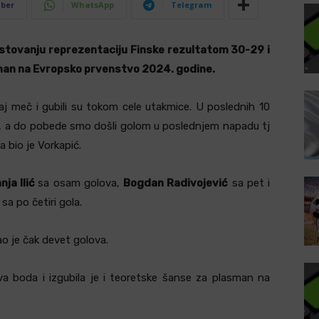
iber
WhatsApp
Telegram
ostovanju reprezentaciju Finske rezultatom 30-29 i
lasman na Evropsko prvenstvo 2024. godine.
aj meč i gubili su tokom cele utakmice. U poslednih 10
io, a do pobede smo došli golom u poslednjem napadu tj
 bio je Vorkapić.
ja Ilić
sa osam golova,
Bogdan Radivojević
sa pet i
ć
sa po četiri gola.
o je čak devet golova.
a boda i izgubila je i teoretske šanse za plasman na