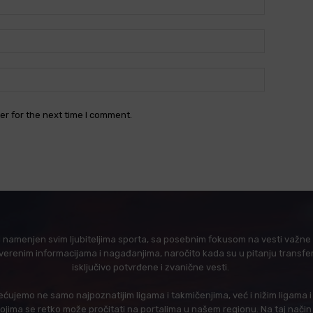
Email:*
Website:
er for the next time I comment.
l namenjen svim ljubiteljima sporta, sa posebnim fokusom na vesti važne z
verenim informacijama i nagađanjima, naročito kada su u pitanju transfer
isključivo potvrđene i zvanične vesti.
ujemo ne samo najpoznatijim ligama i takmičenjima, već i nižim ligama 
 kojima se retko može pročitati na portalima u našem regionu. Na taj nač