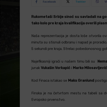
Facebook
Twitter
V
Rukometaši Srbije sinoć su savladali na g
tako kolo pre kraja kvalifikacija overili p
Naša reprezentacija je dosta loše otvorila ov
minuta su stisnuli odbranu i napad je prorad
5 sekundi pre kraja. Strelac pobedonosnog gola
Najefikasniji igrači u našem timu bili su
Neman
junak
Vukašin Vorkapić
i
Marko Milosavljevi
Kod Finaca istakao se
Maks Granlund
postiga
Finska je na četvrtom mestu na tabeli sa dv
Evropsko prvenstvo.