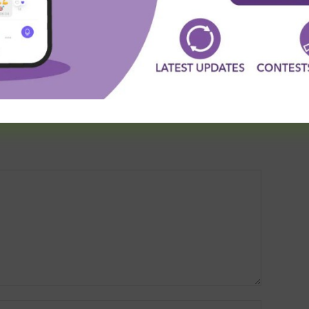
n u Ligi Šampiona!
Nekada na klupi “crno-belih”,
a sada je preuzeo večitog
rivala
Name:*