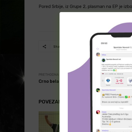
Pored Srbije, iz Grupe 2, plasman na EP je izbo
Facebook
T
Share
PRETHODNA VEST
Crno bela tripla kruna
POVEZANI ČLANCI