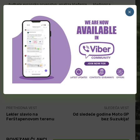
fudbale evropsko prvenstvo. analiza klađenja
kladionica
×
kladionica prognoze
predlozi za kladjenje
premium
sports forecasts
sports tips and analyzes
sportske prognoze
sportski tipovi i analize betting analysis
tip dana
tip of day
tipovanje
tipovi
tipovi 1x2
tipovi za danas
tips
tips 1x2
tips for today
vesti sa evropskog prvenstva
Facebook
Twitter
PRETHODNA VEST
SLEDEĆA VEST
Lekler slavio na
Od sledeće godine Moto GP
Ferštapenovom terenu
bez Suzukija!
POVEZANI ČLANCI