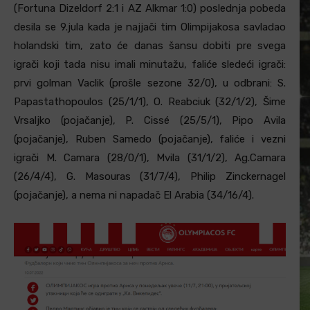
(Fortuna Dizeldorf 2:1 i AZ Alkmar 1:0) poslednja pobeda
desila se 9.jula kada je najjači tim Olimpijakosa savladao
holandski tim, zato će danas šansu dobiti pre svega
igrači koji tada nisu imali minutažu, faliće sledeći igrači:
prvi golman Vaclik (prošle sezone 32/0), u odbrani: S.
Papastathopoulos (25/1/1), O. Reabciuk (32/1/2), Šime
Vrsaljko (pojačanje), P. Cissé (25/5/1), Pipo Avila
(pojačanje), Ruben Samedo (pojačanje), faliće i vezni
igrači M. Camara (28/0/1), Mvila (31/1/2), Ag.Camara
(26/4/4), G. Masouras (31/7/4), Philip Zinckernagel
(pojačanje), a nema ni napadač El Arabia (34/16/4).