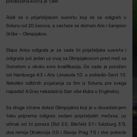
predložena kvota je 1,88!
Radi se o prijateljskom susretu koji će se odigrati u
Solunu od 20 časova, a sastaće se domaći Aris i šampion
Grčke – Olimpijakos.
Ekipa Arisa odigrala je za sada tri prijateljska susreta i
odigraće još jedan uz ovaj sa Olimpijakosom pred meč sa
Gomelom u okviru evro kvalifikacija. Do sada je poražen
od Hamburga 4:3 i Aris Limasola 1:0, a pobedio Gent 1:0.
Nekoliko odličnih pojačanja za tim iz Soluna, pre svega
napadač A.Gray nekadašnji član više kluba u Engleskoj.
Sa druge strane dolazi Olimpijakos koji je u dosadašnjem
toku priprema odigrao sedam prijateljskih mečeva, uz
učinak od tri poraza (Rid 2:0, Bilefeld 3:1 i Salzburg 3:1),
dva remija (Krakovija 0:0 i Slavija Prag 1:1) i dve pobede