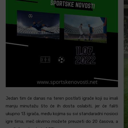
Jedan tim će danas na teren postlati igrače koji su imali
manju minutažu što će ih dosta oslabiti, jer će faliti
ukupno 13 igrača, među kojima su svi standaradni nosioci
igre tima, meč okvirno možete preuzeti do 20 časova, a