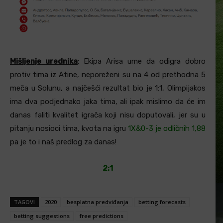
Mišljenje urednika
: Ekipa Arisa ume da odigra dobro
protiv tima iz Atine, neporeženi su na 4 od prethodna 5
meča u Solunu, a najčešći rezultat bio je 1:1, Olimpijakos
ima dva podjednako jaka tima, ali ipak mislimo da će im
danas faliti kvalitet igrača koji nisu doputovali, jer su u
pitanju nosioci tima, kvota na igru
1X&0-3 je odličnih 1,88
pa je to i naš predlog za danas!
2:1
TAGOVI
2020
besplatna predviđanja
betting forecasts
betting suggestions
free predictions