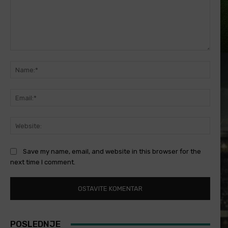
Comment:
Name
Email
Websi
Save my name, email, and website in this browser for the
next time I comment.
POSLEDNJE