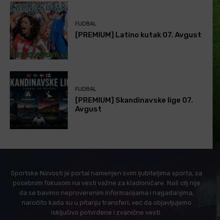
FUDBAL
[PREMIUM] Latino kutak 07. Avgust
FUDBAL
[PREMIUM] Skandinavske lige 07.
Avgust
Sportske Novosti je portal namenjen svim ljubiteljima sporta, sa
posebnim fokusom na vesti važne za kladioničare. Naš cilj nije
da se bavimo neproverenim informacijama i nagađanjima,
naročito kada su u pitanju transferi, već da objavljujemo
isključivo potvrđene i zvanične vesti.