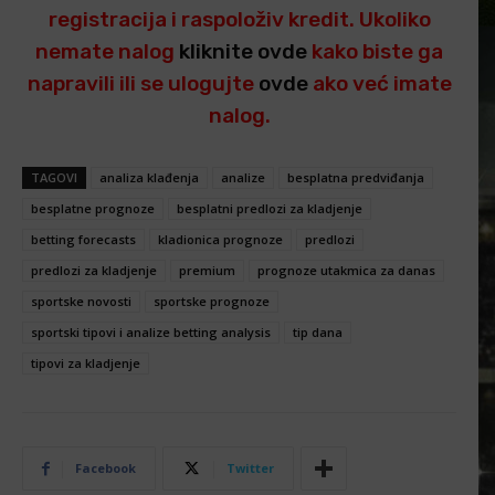
registracija i raspoloživ kredit. Ukoliko
nemate nalog
kliknite ovde
kako biste ga
napravili ili se ulogujte
ovde
ako već imate
nalog.
TAGOVI
analiza klađenja
analize
besplatna predviđanja
besplatne prognoze
besplatni predlozi za kladjenje
betting forecasts
kladionica prognoze
predlozi
predlozi za kladjenje
premium
prognoze utakmica za danas
sportske novosti
sportske prognoze
sportski tipovi i analize betting analysis
tip dana
tipovi za kladjenje
Facebook
Twitter