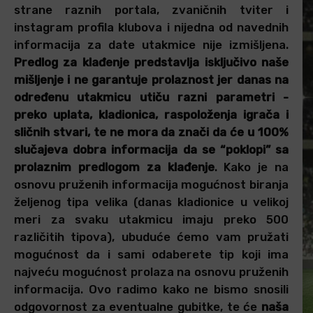
strane raznih portala, zvaničnih tviter i
instagram profila klubova i nijedna od navednih
informacija za date utakmice nije izmišljena.
Predlog za klađenje predstavlja isključivo naše
mišljenje i ne garantuje prolaznost jer danas na
određenu utakmicu utiču razni parametri -
preko uplata, kladionica, raspoloženja igrača i
sličnih stvari, te ne mora da znači da će u 100%
slučajeva dobra informacija da se “poklopi” sa
prolaznim predlogom za klađenje
. Kako je na
osnovu pruženih informacija mogućnost biranja
željenog tipa velika (danas kladionice u velikoj
meri za svaku utakmicu imaju preko 500
različitih tipova), ubuduće ćemo vam pružati
mogućnost da i sami odaberete tip koji ima
najveću mogućnost prolaza na osnovu pruženih
informacija. Ovo radimo kako ne bismo snosili
odgovornost za eventualne gubitke, te će
naša