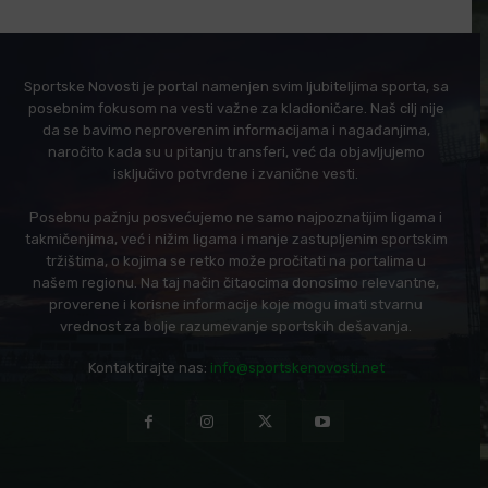
Sportske Novosti je portal namenjen svim ljubiteljima sporta, sa
posebnim fokusom na vesti važne za kladioničare. Naš cilj nije
da se bavimo neproverenim informacijama i nagađanjima,
naročito kada su u pitanju transferi, već da objavljujemo
isključivo potvrđene i zvanične vesti.
Posebnu pažnju posvećujemo ne samo najpoznatijim ligama i
takmičenjima, već i nižim ligama i manje zastupljenim sportskim
tržištima, o kojima se retko može pročitati na portalima u
našem regionu. Na taj način čitaocima donosimo relevantne,
proverene i korisne informacije koje mogu imati stvarnu
vrednost za bolje razumevanje sportskih dešavanja.
Kontaktirajte nas:
info@sportskenovosti.net