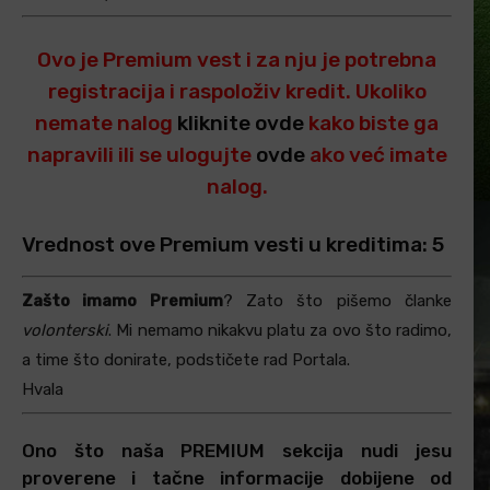
Ovo je Premium vest i za nju je potrebna
registracija i raspoloživ kredit. Ukoliko
nemate nalog
kliknite ovde
kako biste ga
napravili ili se ulogujte
ovde
ako već imate
nalog.
Vrednost ove Premium vesti u kreditima: 5
Zašto imamo Premium
? Zato što pišemo članke
volonterski
. Mi nemamo nikakvu platu za ovo što radimo,
a time što donirate, podstičete rad Portala.
Hvala
Ono što naša PREMIUM sekcija nudi jesu
proverene i tačne informacije dobijene od