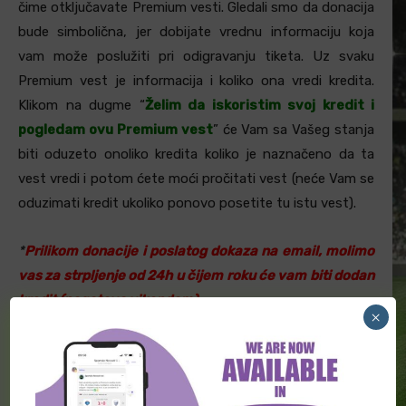
čime otključavate Premium vesti. Gledali smo da donacija
bude simbolična, jer dobijate vrednu informaciju koja
vam može poslužiti pri odigravanju tiketa. Uz svaku
Premium vest je informacija i koliko ona vredi kredita.
Klikom na dugme “
Želim da iskoristim svoj kredit i
pogledam ovu Premium vest
” će Vam sa Vašeg stanja
biti oduzeto onoliko kredita koliko je naznačeno da ta
vest vredi i potom ćete moći pročitati vest (neće Vam se
oduzimati kredit ukoliko ponovo posetite tu istu vest).
*
Prilikom donacije i poslatog dokaza na email, molimo
vas za strpljenje od 24h u čijem roku će vam biti dodan
kredit (pogotovo vikendom)
×
NAČINI DONIRANJA: