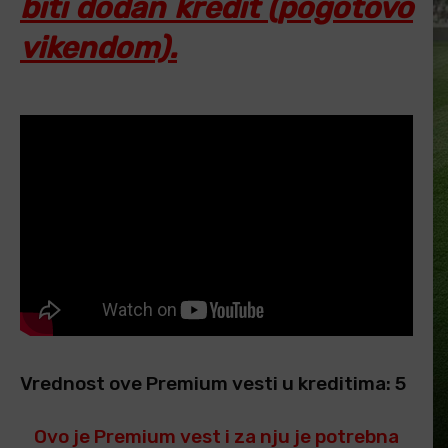
biti dodan kredit (pogotovo
vikendom).
Vrednost ove Premium vesti u kreditima: 5
Ovo je Premium vest i za nju je potrebna