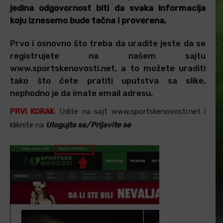
jedina odgovornost biti da svaka informacija
koju iznesemo bude tačna i proverena.
Prvo i osnovno što treba da uradite jeste da se
registrujete na našem sajtu
www.sportskenovosti.net, a to možete uraditi
tako što ćete pratiti uputstva sa slike,
nephodno je da imate email adresu.
PRVI KORAK
: Uđite na sajt www.sportskenovosti.net i
kliknite na
Ulogujte se/Prijavite se