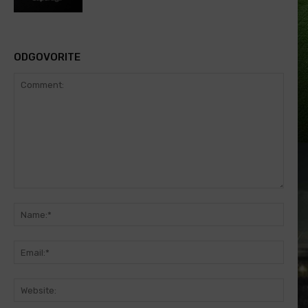
ODGOVORITE
Comment:
Name
Email
Websi