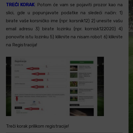
TREĆI KORAK
: Potom će vam se pojaviti prozor kao na
slici, gde u popunjavate podatke na sledeći način: 1)
birate vaše korsničko ime (npr: korsnik12) 2) unesite vašu
email adresu 3) birate lozinku (npr. kornisk122020) 4)
ponovite istu lozinku 5) kliknite na nisam robot 6) kliknite
na Registracija!
Treči korak prilikom registracije!