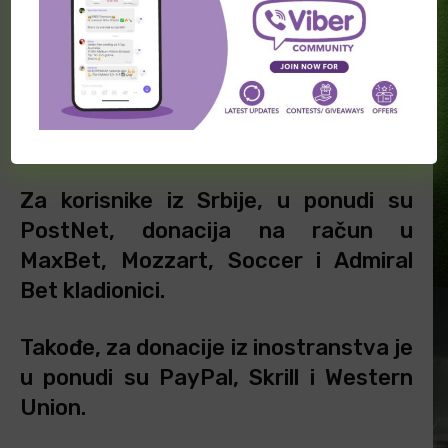
Ukoliko želite da postanete naš
Premium korisnik, javite nam se na e-
mail
sportinfonovosti@gmail.com
,
navodeći iz koje ste države i koji
način donacije želite da koristite.
Za korisnike iz Srbije, u ponudi su
PostNet, donacija na račun u
MaxBet, Mozzart, Soccer i Admiral
Bet kladionici.
Takođe, za donacije iz inostranstva je
u ponudi su PayPal, Skrill i Western
Union.