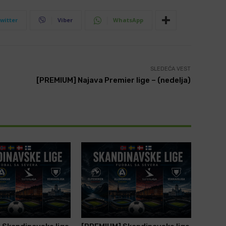
witter
Viber
WhatsApp
SLEDEĆA VEST
[PREMIUM] Najava Premier lige – (nedelja)