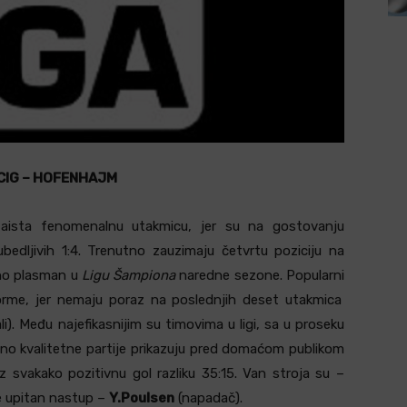
CIG – HOFENHAJM
zaista fenomenalnu utakmicu, jer su na gostovanju
bedljivih 1:4. Trenutno zauzimaju četvrtu poziciju na
osno plasman u
Ligu Šampiona
naredne sezone. Popularni
rme, jer nemaju poraz na poslednjih deset utakmica
i). Među najefikasnijim su timovima u ligi, sa u proseku
o kvalitetne partije prikazuju pred domaćom publikom
 svakako pozitivnu gol razliku 35:15. Van stroja su –
je upitan nastup –
Y.Poulsen
(napadač).