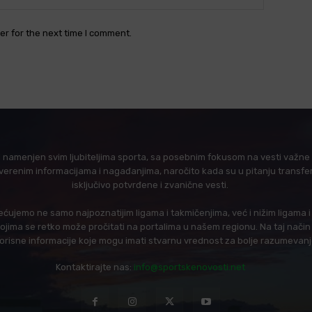
er for the next time I comment.
l namenjen svim ljubiteljima sporta, sa posebnim fokusom na vesti važne z
verenim informacijama i nagađanjima, naročito kada su u pitanju transfer
isključivo potvrđene i zvanične vesti.
ujemo ne samo najpoznatijim ligama i takmičenjima, već i nižim ligama 
 kojima se retko može pročitati na portalima u našem regionu. Na taj nač
korisne informacije koje mogu imati stvarnu vrednost za bolje razumevan
Kontaktirajte nas:
info@sportskenovosti.net