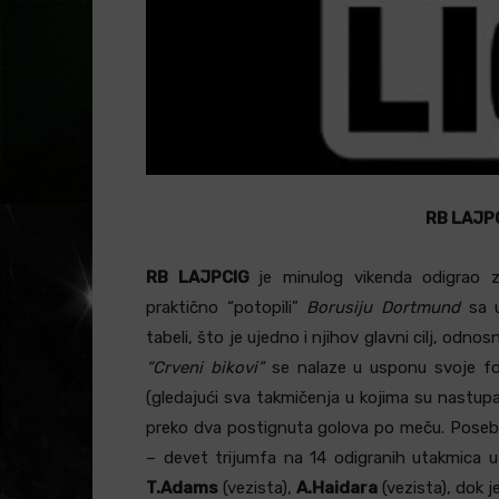
RB LAJP
RB LAJPCIG
je minulog vikenda odigrao 
praktično “potopili”
Borusiju Dortmund
sa u
tabeli, što je ujedno i njihov glavni cilj, odn
“Crveni bikovi”
se nalaze u usponu svoje fo
(gledajući sva takmičenja u kojima su nastupal
preko dva postignuta golova po meču. Posebn
– devet trijumfa na 14 odigranih utakmica uz
T.Adams
(vezista),
A.Haidara
(vezista), dok 