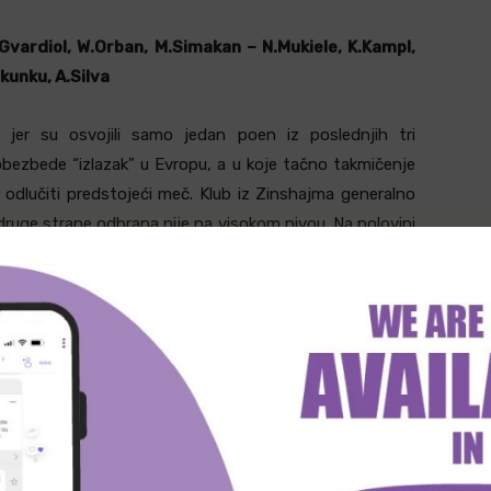
.Gvardiol, W.Orban, M.Simakan – N.Mukiele, K.Kampl,
kunku, A.Silva
 jer su osvojili samo jedan poen iz poslednjih tri
bezbede “izlazak” u Evropu, a u koje tačno takmičenje
odlučiti predstojeći meč. Klub iz Zinshajma generalno
ruge strane odbrana nije na visokom nivou. Na polovini
 sada im predstoji jedno od najtežih gostovanja u ligi.
treba otpisivati, jer i oni imaju svojih kvaliteta, ali i
Izvan sastava su –
K.Vogt
(defanzivac),
B.Hubner
cic
(defanzivac),
K.Akpoguma
(defanzivac),
M.John
er
(vezista).
S.Posch, H.Nordtveit, C.Richards – P.Kaderabek,
 C.Baumgartner – G.Rutter, A.Kramaric