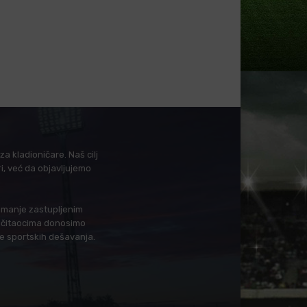
a kladioničare. Naš cilj
i, već da objavljujemo
i manje zastupljenim
in čitaocima donosimo
je sportskih dešavanja.