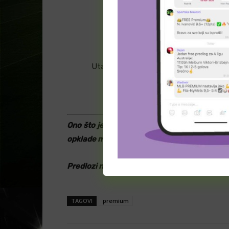
Predlog za tipovanje –
1&D2+
Utakmica je na programu u nedelju sa 
Ono što je napisano je samo subjektivno mišlj
opklade mora biti dobitan.
Predlozi nisu 100% sigurni, igrate ih na sop
TAGOVI
premium