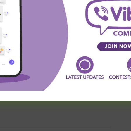
 / @1.70
ili
1-3I&3+
/
@1.80 – 3:0 (3:0)
početkom od 19:30 na stadionu „
Red Bull Arena“.
enje autora i ne mora biti tačno, niti sled akcija ove
stvenu odgovornost! Srećno ukoliko ispratite!