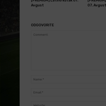
[PREMIUM] Latino kutak 07.
[PREMIUM]
Avgust
07. Avgus
ODGOVORITE
Comment: