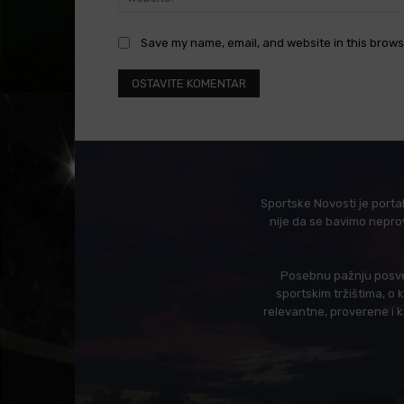
Save my name, email, and website in this brows
Sportske Novosti je porta
nije da se bavimo nepro
Posebnu pažnju posveć
sportskim tržištima, o
relevantne, proverene i 