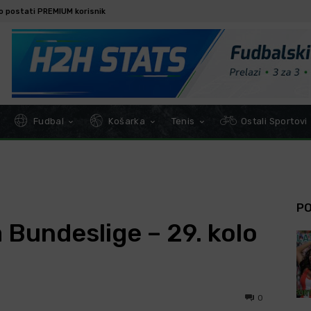
o postati PREMIUM korisnik
Fudbal
Košarka
Tenis
Ostali Sportovi
P
Bundeslige – 29. kolo
0