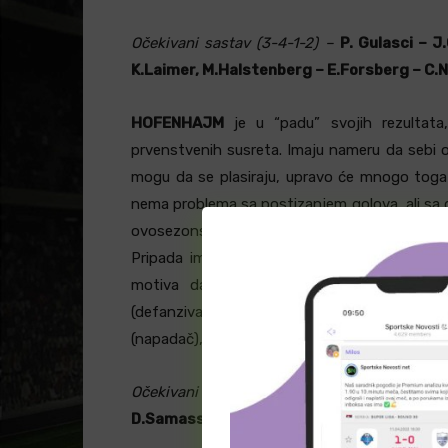
O
čekivani sastav (3-4-1-2) –
P. Gulasci – J
K.Laimer, M.Halstenberg – E.Forsberg – C.N
HOFENHAJM
je u “padu” svojih rezultata,
prvenstvenih susreta. Imaju nameru da sebi o
mogu da se plasiraju, upravo će mnogo toga 
nema problema sa postizanjem golova, ali sa d
ovosezonskih gostovanja pretrpeli su poraze, a
Pripada im uloga autsajdera, ali svakako ih ne 
motiva da stignu do pozitivnog ishoda. 
(defanzivac),
D.Raum
(defanzivac),
E.Bicak
(napadač), dok je neizvestan nastup –
D.Geig
O
čekivani sastav (3-4-1-2) –
O.Baumann – 
D.Samassekou, A.Stiller, J.Bruun Larsen –