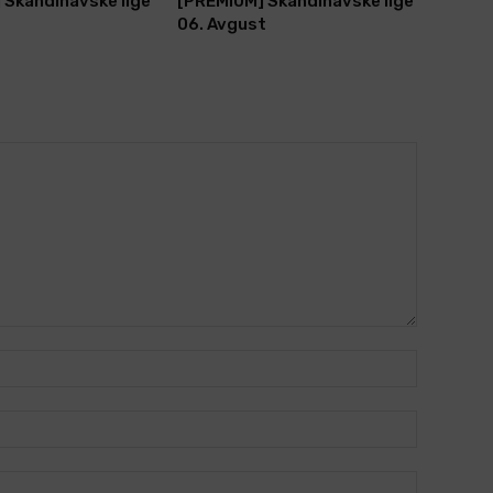
 Skandinavske lige
[PREMIUM] Skandinavske lige
t
06. Avgust
Name:*
Email:*
Website: