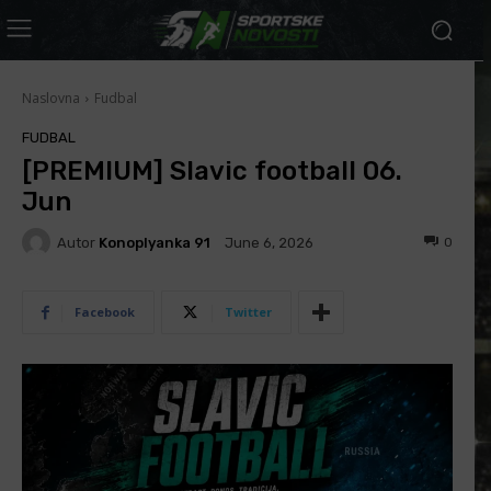
Naslovna
Fudbal
FUDBAL
[PREMIUM] Slavic football 06.
Jun
Autor
Konoplyanka 91
0
June 6, 2026
Facebook
Twitter