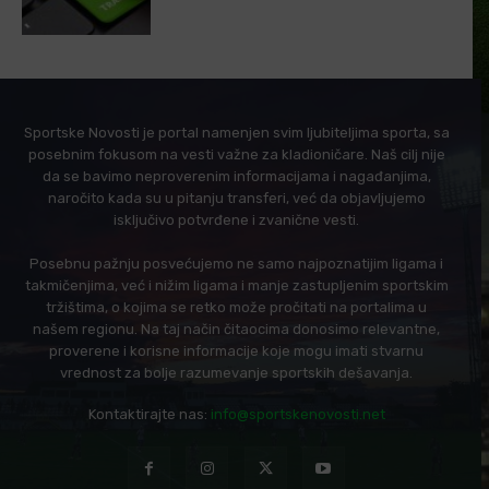
Sportske Novosti je portal namenjen svim ljubiteljima sporta, sa
posebnim fokusom na vesti važne za kladioničare. Naš cilj nije
da se bavimo neproverenim informacijama i nagađanjima,
naročito kada su u pitanju transferi, već da objavljujemo
isključivo potvrđene i zvanične vesti.
Posebnu pažnju posvećujemo ne samo najpoznatijim ligama i
takmičenjima, već i nižim ligama i manje zastupljenim sportskim
tržištima, o kojima se retko može pročitati na portalima u
našem regionu. Na taj način čitaocima donosimo relevantne,
proverene i korisne informacije koje mogu imati stvarnu
vrednost za bolje razumevanje sportskih dešavanja.
Kontaktirajte nas:
info@sportskenovosti.net