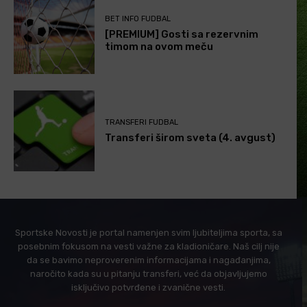
BET INFO FUDBAL
[PREMIUM] Gosti sa rezervnim
timom na ovom meču
TRANSFERI FUDBAL
Transferi širom sveta (4. avgust)
Sportske Novosti je portal namenjen svim ljubiteljima sporta, sa
posebnim fokusom na vesti važne za kladioničare. Naš cilj nije
da se bavimo neproverenim informacijama i nagađanjima,
naročito kada su u pitanju transferi, već da objavljujemo
isključivo potvrđene i zvanične vesti.