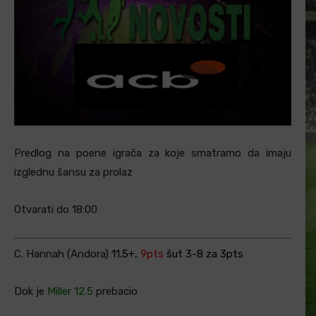
Predlog na poene igrača za koje smatramo da imaju
izglednu šansu za prolaz
Otvarati do 18:00
C. Hannah (Andora)
11.5+,
9pts
šut 3-8 za 3pts
Dok je
Miller 12.5
prebacio