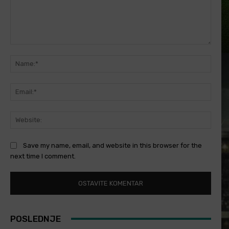
Comment:
Name
Email
Websi
Save my name, email, and website in this browser for the
next time I comment.
POSLEDNJE