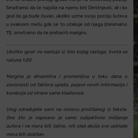
Smatramo da će najviše na njemu biti Dimitrijević, ali i ko
god da ga bude čuvao, ukoliko uzme svoju porciju šuteva
u ovakvom meču gde se to očekuje od njega (minimalno
11), smatramo da će prebaciti marignu.
Ukoliko igrač ne nastupi iz bilo kojeg razloga, kvota se
računa 1.00
Margina je dinamična i promenljiva u toku dana u
zavisnosti od faktora uplata, pojave novih informacija i
korekcija od strane same kladionice.
Ulog određujete sami na osnovu pročitanog iz teksta.
Ono što je napisano je samo subjektivno mišljenje
autora i ne mora biti tačno, niti sled akcija ove opklade
mora biti dobitan.