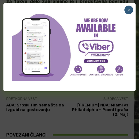
za takvo delo zabranjeno je i predstavlja povredu
×
autorskog prava i krivično delo, koje će biti gonjeno u
skladu sa zakonom.
TAGOVI
acb
premium
Facebook
Twitter
PRETHODNA VEST
SLEDEĆA VEST
ABA: Srpski tim nema šta da
[PREMIUM] NBA: Miami vs
izgubi na gostovanju
Philadelphia – Poeni igrača
(2. Maj)
POVEZANI ČLANCI