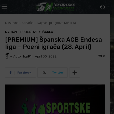
Naslovna
Košarka
Najave i prognoze Košarka
NAJAVE I PROGNOZE KOŠARKA
[PREMIUM] Španska ACB Endesa
liga – Poeni igrača (28. April)
Autor
Ixa91
0
April 30, 2022
Facebook
Twitter