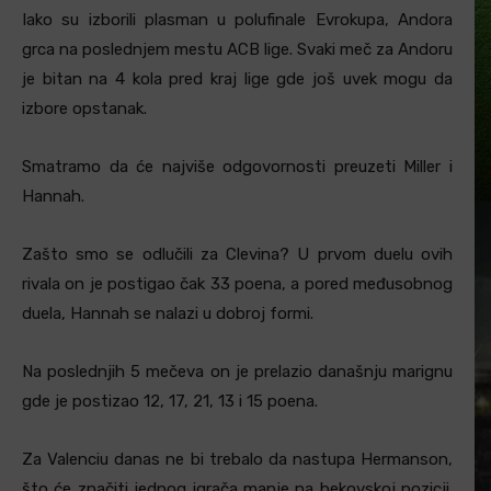
Iako su izborili plasman u polufinale Evrokupa, Andora
grca na poslednjem mestu ACB lige. Svaki meč za Andoru
je bitan na 4 kola pred kraj lige gde još uvek mogu da
izbore opstanak.
Smatramo da će najviše odgovornosti preuzeti Miller i
Hannah.
Zašto smo se odlučili za Clevina? U prvom duelu ovih
rivala on je postigao čak 33 poena, a pored međusobnog
duela, Hannah se nalazi u dobroj formi.
Na poslednjih 5 mečeva on je prelazio današnju marignu
gde je postizao 12, 17, 21, 13 i 15 poena.
Za Valenciu danas ne bi trebalo da nastupa Hermanson,
što će značiti jednog igrača manje na bekovskoj pozicji.