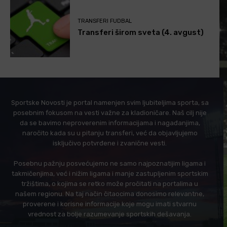
TRANSFERI FUDBAL
Transferi širom sveta (4. avgust)
Sportske Novosti je portal namenjen svim ljubiteljima sporta, sa
posebnim fokusom na vesti važne za kladioničare. Naš cilj nije
da se bavimo neproverenim informacijama i nagađanjima,
naročito kada su u pitanju transferi, već da objavljujemo
isključivo potvrđene i zvanične vesti.
Posebnu pažnju posvećujemo ne samo najpoznatijim ligama i
takmičenjima, već i nižim ligama i manje zastupljenim sportskim
tržištima, o kojima se retko može pročitati na portalima u
našem regionu. Na taj način čitaocima donosimo relevantne,
proverene i korisne informacije koje mogu imati stvarnu
vrednost za bolje razumevanje sportskih dešavanja.