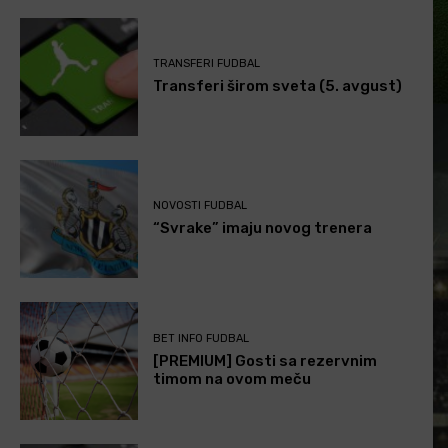
TRANSFERI FUDBAL
Transferi širom sveta (5. avgust)
NOVOSTI FUDBAL
“Svrake” imaju novog trenera
BET INFO FUDBAL
[PREMIUM] Gosti sa rezervnim
timom na ovom meču