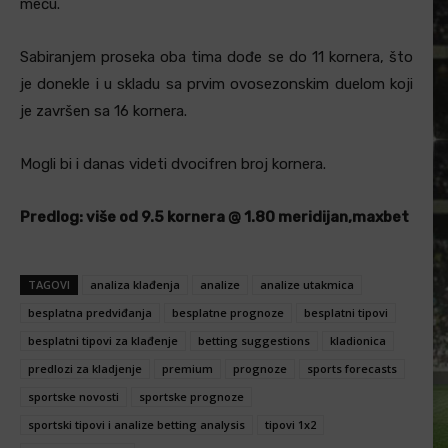
meču.
Sabiranjem proseka oba tima dođe se do 11 kornera, što
je donekle i u skladu sa prvim ovosezonskim duelom koji
je završen sa 16 kornera.
Mogli bi i danas videti dvocifren broj kornera.
Predlog: više od 9.5 kornera @ 1.80 meridijan,maxbet
TAGOVI
analiza klađenja
analize
analize utakmica
besplatna predviđanja
besplatne prognoze
besplatni tipovi
besplatni tipovi za klađenje
betting suggestions
kladionica
predlozi za kladjenje
premium
prognoze
sports forecasts
sportske novosti
sportske prognoze
sportski tipovi i analize betting analysis
tipovi 1x2