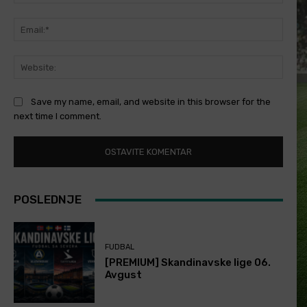
Email
Websi
Save my name, email, and website in this browser for the
next time I comment.
POSLEDNJE
FUDBAL
[PREMIUM] Skandinavske lige 06.
Avgust