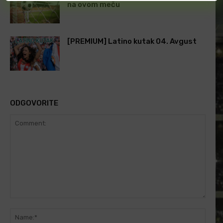
na ovom meču
[PREMIUM] Latino kutak 04. Avgust
ODGOVORITE
Comment:
Name