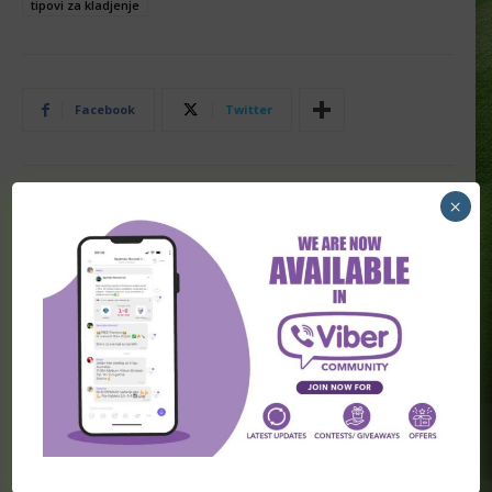
tipovi za kladjenje
Facebook
Twitter
×
PRETHODNA VEST
SLEDEĆA VEST
Specijal kartoni 27. Februar
[PREMIUM] Serija A, najava,
predlozi za klađenje (Sreda)
POVEZANI ČLANCI
[PREMIUM] Skandinavske lige 06.
Avgust
[PREMIUM] Gosti sa rezervnim timom