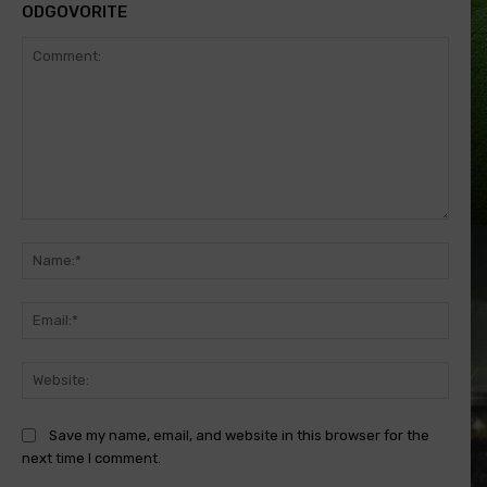
ODGOVORITE
Comment:
Name
Email
Websi
Save my name, email, and website in this browser for the
next time I comment.