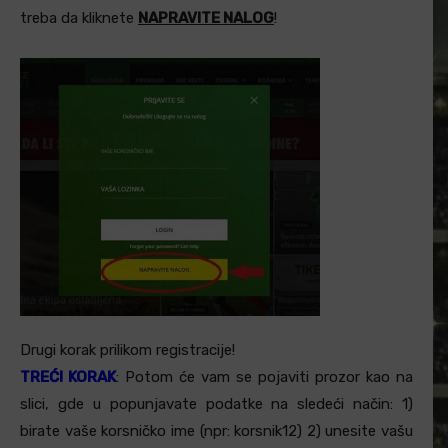
treba da kliknete
NAPRAVITE NALOG
!
Drugi korak prilikom registracije!
TREĆI KORAK
: Potom će vam se pojaviti prozor kao na
slici, gde u popunjavate podatke na sledeći način: 1)
birate vaše korsničko ime (npr: korsnik12) 2) unesite vašu