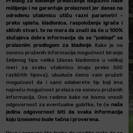
Predlog za klađenje predstavlja isključivo naše
mišljenje i ne garantuje prolaznost jer danas na
određenu utakmicu utiču razni parametri -
preko uplata, kladionica, raspoloženja igrača i
sličnih stvari, te ne mora da znači da će u 100%
slučajeva dobra informacija da se “poklopi” sa
prolaznim predlogom za klađenje
. Kako je na
osnovu pruženih informacija mogućnost biranja
željenog tipa velika (danas kladionice u velikoj
meri za svaku utakmicu imaju preko 500
različitih tipova), ubuduće ćemo vam pružati
mogućnost da i sami odaberete tip koji ima
najveću mogućnost prolaza na osnovu pruženih
informacija. Ovo radimo kako ne bismo snosili
odgovornost za eventualne gubitke, te će
naša
jedina odgovornost biti da svaka informacija
koju iznesemo bude tačna i proverena.
Prvo i osnovno što treba da uradite jeste da se