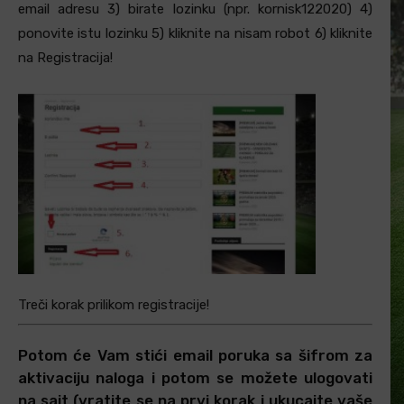
email adresu 3) birate lozinku (npr. kornisk122020) 4)
ponovite istu lozinku 5) kliknite na nisam robot 6) kliknite
na Registracija!
Treči korak prilikom registracije!
Potom će Vam stići email poruka sa šifrom za
aktivaciju naloga i potom se možete ulogovati
na sajt (vratite se na prvi korak i ukucajte vaše