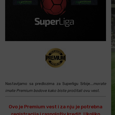
Nastavljamo sa predlozima za Superligu Srbije
...morate
imate Premium bodove kako biste pročitali ovu vest.
Ovo je Premium vest i za nju je potrebna
registracija i raspoloživ kredit. Ukoliko