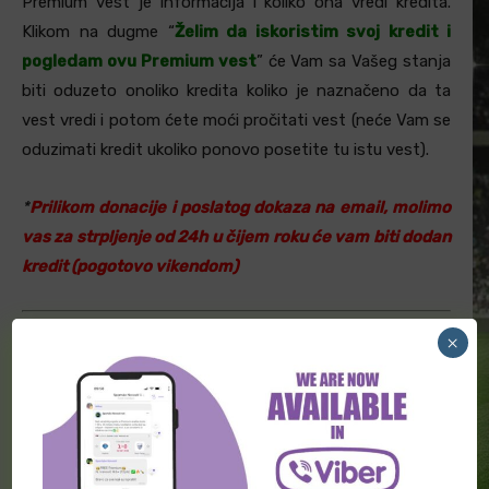
Premium vest je informacija i koliko ona vredi kredita.
Klikom na dugme “
Želim da iskoristim svoj kredit i
pogledam ovu Premium vest
” će Vam sa Vašeg stanja
biti oduzeto onoliko kredita koliko je naznačeno da ta
vest vredi i potom ćete moći pročitati vest (neće Vam se
oduzimati kredit ukoliko ponovo posetite tu istu vest).
*
Prilikom donacije i poslatog dokaza na email, molimo
vas za strpljenje od 24h u čijem roku će vam biti dodan
kredit (pogotovo vikendom)
×
NAČINI DONIRANJA:
Ukoliko želite da postanete naš
Premium korisnik, javite nam se na e-
mail
sportinfonovosti@gmail.com
,