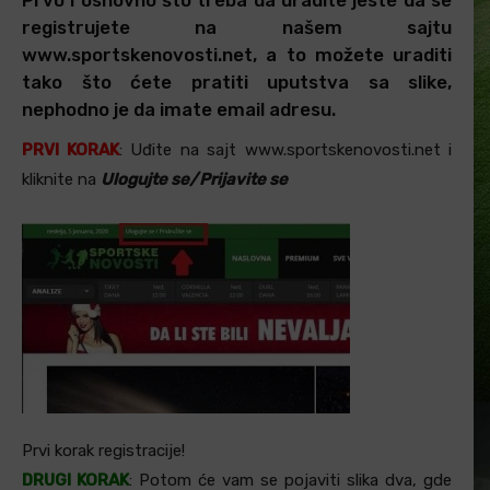
registrujete na našem sajtu
www.sportskenovosti.net, a to možete uraditi
tako što ćete pratiti uputstva sa slike,
nephodno je da imate email adresu.
PRVI KORAK
: Uđite na sajt www.sportskenovosti.net i
kliknite na
Ulogujte se/Prijavite se
Prvi korak registracije!
DRUGI KORAK
: Potom će vam se pojaviti slika dva, gde