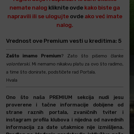
nemate nalog
kliknite ovde
kako biste ga
napravili ili se ulogujte
ovde
ako već imate
nalog.
Vrednost ove Premium vesti u kreditima: 5
Zašto imamo Premium
? Zato što pišemo članke
volonterski
. Mi nemamo nikakvu platu za ovo što radimo,
a time što donirate, podstičete rad Portala.
Hvala
Ono što naša PREMIUM sekcija nudi jesu
proverene i tačne informacije dobijene od
strane raznih portala, zvaničnih tviter i
instagram profila klubova i nijedna od navednih
informacija za date utakmice nije izmišljena.