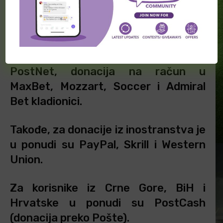
navodeći iz koje ste države i koji
način donacije želite da koristite.
Za korisnike iz Srbije, u ponudi su
PostNet, donacija na račun u
MaxBet, Mozzart, Soccer i Admiral
Bet kladionici.
Takođe, za donacije iz inostranstva je
u ponudi su PayPal, Skrill i Western
Union.
Za korisnike iz Crne Gore, BiH i
Hrvatske u ponudi su PostCash
(donacija preko Pošte).