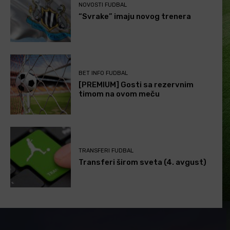
NOVOSTI FUDBAL
“Svrake” imaju novog trenera
BET INFO FUDBAL
[PREMIUM] Gosti sa rezervnim
timom na ovom meču
TRANSFERI FUDBAL
Transferi širom sveta (4. avgust)