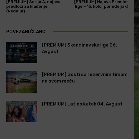
[PREMIUM] Serija A, najava,
[PREMIUM] Najava Premier
predlozi za klađenje
lige – 15. kolo (ponedeljak)
(Nedelja)
POVEZANI ČLANCI
[PREMIUM] Skandinavske lige 06.
Avgust
[PREMIUM] Gosti sa rezervnim timom
na ovom meču
[PREMIUM] Latino kutak 04. Avgust