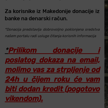
Za korisnike iz Makedonije donacije iz
banke na denarski račun.
*Donacija predstavlja dobrovoljno poklonjena sredstva
našem portalu radi usluge čitanja korisnih informacija
*
Prilikom donacije i
poslatog dokaza na email,
molimo vas za strpljenje od
24h u čijem roku će vam
biti dodan kredit (pogotovo
vikendom).