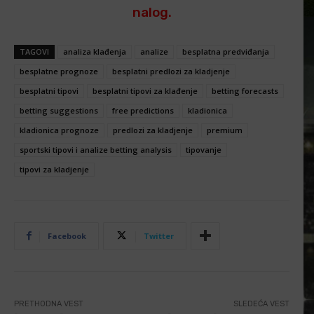
nalog.
TAGOVI
analiza klađenja
analize
besplatna predviđanja
besplatne prognoze
besplatni predlozi za kladjenje
besplatni tipovi
besplatni tipovi za klađenje
betting forecasts
betting suggestions
free predictions
kladionica
kladionica prognoze
predlozi za kladjenje
premium
sportski tipovi i analize betting analysis
tipovanje
tipovi za kladjenje
Facebook
Twitter
PRETHODNA VEST
SLEDEĆA VEST