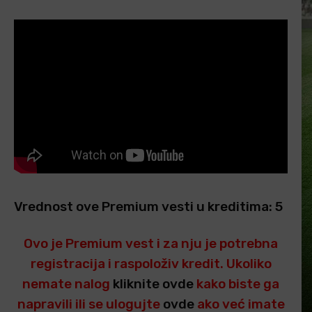
Vrednost ove Premium vesti u kreditima: 5
Ovo je Premium vest i za nju je potrebna
registracija i raspoloživ kredit. Ukoliko
nemate nalog
kliknite ovde
kako biste ga
napravili ili se ulogujte
ovde
ako već imate