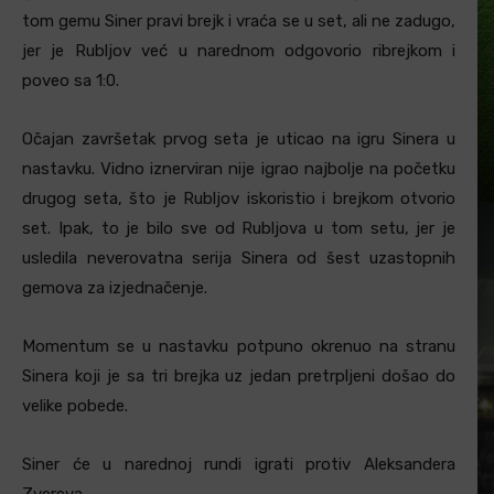
tom gemu Siner pravi brejk i vraća se u set, ali ne zadugo,
jer je Rubljov već u narednom odgovorio ribrejkom i
poveo sa 1:0.
Očajan završetak prvog seta je uticao na igru Sinera u
nastavku. Vidno iznerviran nije igrao najbolje na početku
drugog seta, što je Rubljov iskoristio i brejkom otvorio
set. Ipak, to je bilo sve od Rubljova u tom setu, jer je
usledila neverovatna serija Sinera od šest uzastopnih
gemova za izjednačenje.
Momentum se u nastavku potpuno okrenuo na stranu
Sinera koji je sa tri brejka uz jedan pretrpljeni došao do
velike pobede.
Siner će u narednoj rundi igrati protiv Aleksandera