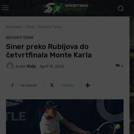
Naslovna
Tenis
Novosti Tenis
NOVOSTI TENIS
Siner preko Rubljova do
četvrtfinala Monte Karla
Autor
Ridji
0
April 14, 2022
Facebook
Twitter