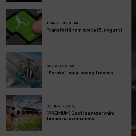
TRANSFERI FUDBAL
Transferi širom sveta (5. avgust)
NOVOSTI FUDBAL
“Svrake” imaju novog trenera
BET INFO FUDBAL
[PREMIUM] Gosti sa rezervnim
timom na ovom meču