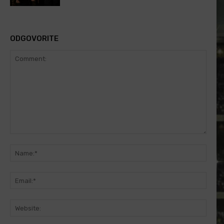
ODGOVORITE
Comment:
Name
Email
Websi