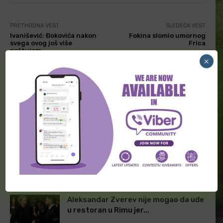
PRETHODNA VEST
SLEDEĆA VEST
Ivanišević: Đokovića nakon
Fokina slomio umornog
svega ovog još više
Frica
poštujem
×
POVEZANI ČLANCI
Đoković nije optimističan pred
Roland Garros
Španac propušta Vimbldon!
Aleksandar Zverev nije mogao da uđe
u restoran u Rimu jer...