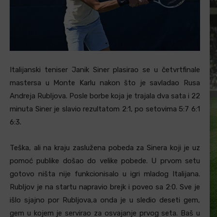
Italijanski teniser Janik Siner plasirao se u četvrtfinale
mastersa u Monte Karlu nakon što je savladao Rusa
Andreja Rubljova. Posle borbe koja je trajala dva sata i 22
minuta Siner je slavio rezultatom 2:1, po setovima 5:7 6:1
6:3.
Teška, ali na kraju zaslužena pobeda za Sinera koji je uz
pomoć publike došao do velike pobede. U prvom setu
gotovo ništa nije funkcionisalo u igri mladog Italijana.
Rubljov je na startu napravio brejk i poveo sa 2:0. Sve je
išlo sjajno por Rubljova,a onda je u sledio deseti gem,
gem u kojem je servirao za osvajanje prvog seta. Baš u