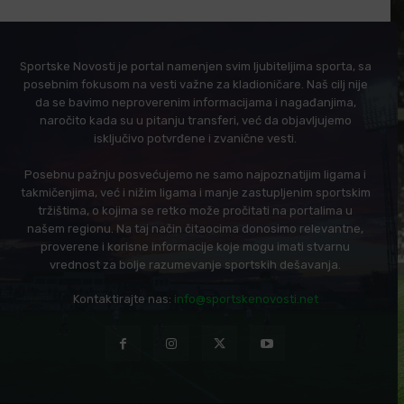
Sportske Novosti je portal namenjen svim ljubiteljima sporta, sa
posebnim fokusom na vesti važne za kladioničare. Naš cilj nije
da se bavimo neproverenim informacijama i nagađanjima,
naročito kada su u pitanju transferi, već da objavljujemo
isključivo potvrđene i zvanične vesti.
Posebnu pažnju posvećujemo ne samo najpoznatijim ligama i
takmičenjima, već i nižim ligama i manje zastupljenim sportskim
tržištima, o kojima se retko može pročitati na portalima u
našem regionu. Na taj način čitaocima donosimo relevantne,
proverene i korisne informacije koje mogu imati stvarnu
vrednost za bolje razumevanje sportskih dešavanja.
Kontaktirajte nas:
info@sportskenovosti.net