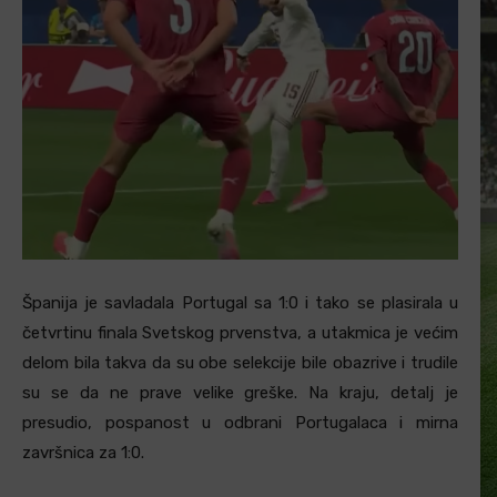
Španija je savladala Portugal sa 1:0 i tako se plasirala u
četvrtinu finala Svetskog prvenstva, a utakmica je većim
delom bila takva da su obe selekcije bile obazrive i trudile
su se da ne prave velike greške. Na kraju, detalj je
presudio, pospanost u odbrani Portugalaca i mirna
završnica za 1:0.