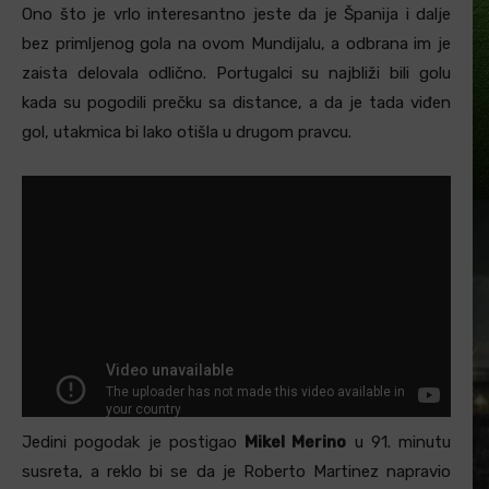
Ono što je vrlo interesantno jeste da je Španija i dalje
bez primljenog gola na ovom Mundijalu, a odbrana im je
zaista delovala odlično. Portugalci su najbliži bili golu
kada su pogodili prečku sa distance, a da je tada viđen
gol, utakmica bi lako otišla u drugom pravcu.
Jedini pogodak je postigao
Mikel Merino
u 91. minutu
susreta, a reklo bi se da je Roberto Martinez napravio