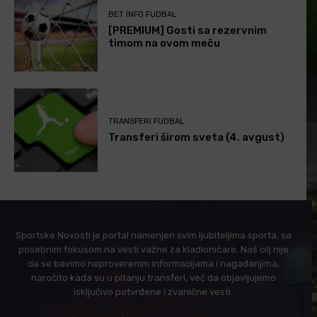
BET INFO FUDBAL
[PREMIUM] Gosti sa rezervnim
timom na ovom meču
TRANSFERI FUDBAL
Transferi širom sveta (4. avgust)
Sportske Novosti je portal namenjen svim ljubiteljima sporta, sa
posebnim fokusom na vesti važne za kladioničare. Naš cilj nije
da se bavimo neproverenim informacijama i nagađanjima,
naročito kada su u pitanju transferi, već da objavljujemo
isključivo potvrđene i zvanične vesti.