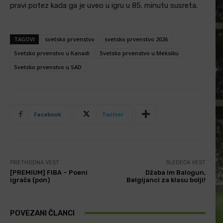
pravi potez kada ga je uveo u igru u 85. minutu susreta.
TAGOVI
svetsko prvenstvo
svetsko prvenstvo 2026
Svetsko prvenstvo u Kanadi
Svetsko prvenstvo u Meksiku
Svetsko prvenstvo u SAD
Facebook
Twitter
PRETHODNA VEST
SLEDEĆA VEST
[PREMIUM] FIBA – Poeni
Džaba im Balogun,
igrača (pon)
Belgijanci za klasu bolji!
POVEZANI ČLANCI