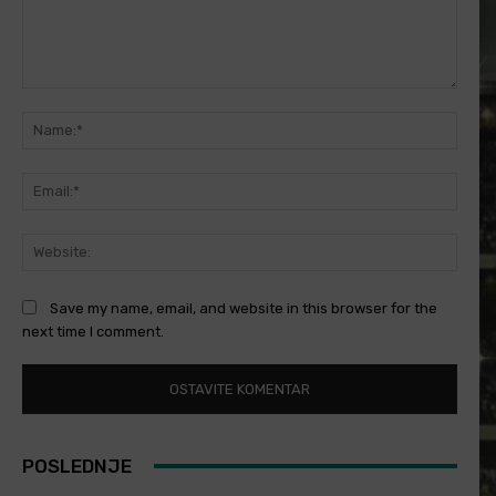
Comment:
Name
Email
Websi
Save my name, email, and website in this browser for the
next time I comment.
POSLEDNJE