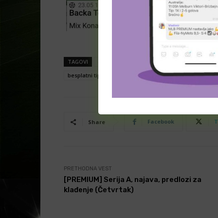
TAGOVI
analiza klađenja
analize
besplatna pre
besplatni tipovi
besplatni tipovi za klađenje
bettin
Facebook
T
Share
PRETHODNA VEST
[PREMIUM] Serija A, najava, predlozi za
klađenje (Četvrtak)