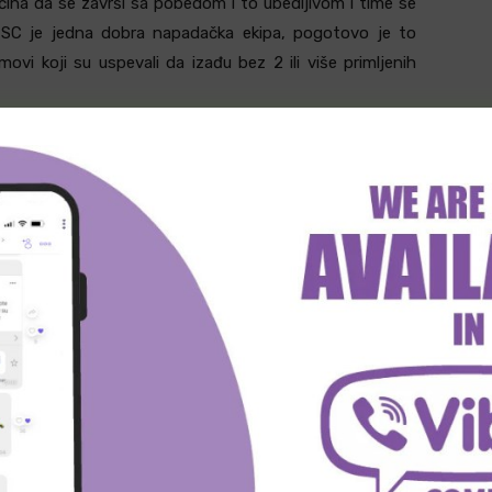
čina da se završi sa pobedom i to ubedljivom i time se
 TSC je jedna dobra napadačka ekipa, pogotovo je to
vi koji su uspevali da izađu bez 2 ili više primljenih
dan vrlo zanimljiv i vrlo turbulentan ne samo ovaj period,
 igre na proleće, ulaska u plej of i generalno ekspanzije
 su oni i Kragujevčani bili najprijatnije iznenađenje,
odstvo kluba, prvo otpustivši trenera koji je napravio ovaj
ima koji ne žele da produže ugovore. Plej of je Napredak
 je bio samo 1 osvojen bod i to protiv Partizana. Pitanje
i u vidu snagu rivala sa kojim se sastaju.
 vidimo njihovu pobedu uz jedan efikasan meč.