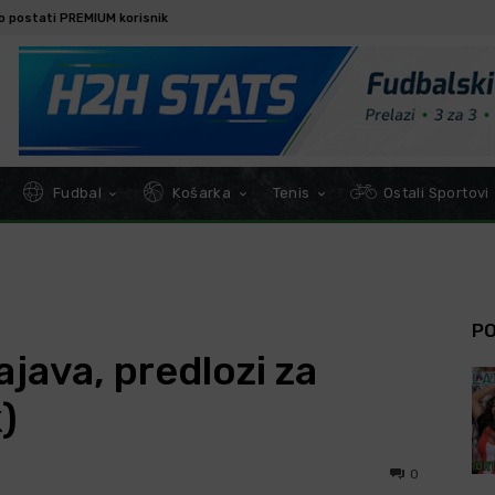
o postati PREMIUM korisnik
Fudbal
Košarka
Tenis
Ostali Sportovi
P
ajava, predlozi za
)
0