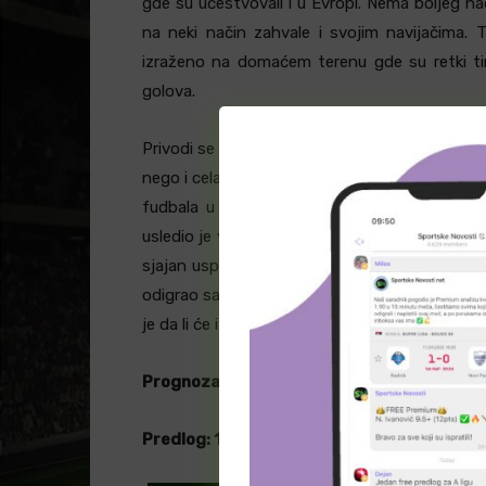
gde su učestvovali i u Evropi. Nema boljeg na
na neki način zahvale i svojim navijačima.
izraženo na domaćem terenu gde su retki timo
golova.
Privodi se kraju i ovaj plej of za Napredak. Je
nego i cela sezona za Kruševljane. Nakon sjajne
fudbala u Kruševcu. Naime, u jednom trenutku
usledio je veliki šok. Šok koji je režiralo rukov
sjajan uspeh, a zatim su usledili otkazi igrač
odigrao sa rezervistima i omladincima i epilog
je da li će i na ovom meču uspeti nešto, imajuć
Prognoza
: Domaćin je favorit i trebalo bi da
Predlog: 1 i 3+ @ 1.55 maxbet