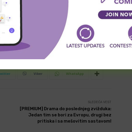
dviđanja
besplatne prognoze
besplatni predlozi za kladjenje
g forecasts
betting suggestions
witter
Viber
WhatsApp
SLEDEĆA VEST
[PREMIUM] Drama do poslednjeg zvižduka:
Jedan tim se bori za Evropu, drugi bez
pritiska i sa mešovitim sastavom!