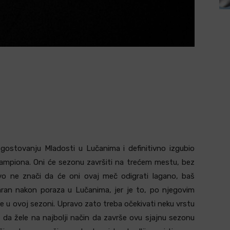
ostovanju Mladosti u Lučanima i definitivno izgubio
 Šampiona. Oni će sezonu završiti na trećem mestu, bez
ovo ne znači da će oni ovaj meč odigrati lagano, baš
aran nakon poraza u Lučanima, jer je to, po njegovim
e u ovoj sezoni. Upravo zato treba očekivati neku vrstu
o da žele na najbolji način da završe ovu sjajnu sezonu