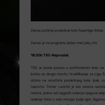
Danas počinje poslednje kolo Superlige Srbije.
Danas je na programu jedan meč plej ofa.
18:30h TSC-Napredak
TSC je posle poraza u prethodnom kolu na g
borbu za drugo mesto i kvalifikacije za Ligu
obzira na rezultate poslednjeg kola. Ipak, 
naprotiv. Trener Lazetić je bio veoma razoč
rečima, jedno od najgorih izdanja njegove ekip
reakcije tima u vidu mnogo bolje igre. Sigurn