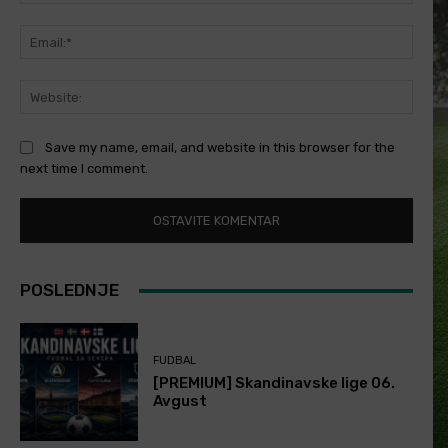
Email
Websi
Save my name, email, and website in this browser for the
next time I comment.
POSLEDNJE
FUDBAL
[PREMIUM] Skandinavske lige 06.
Avgust