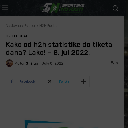
Naslovna
Fudbal
H2H Fudbal
H2H FUDBAL
Kako od h2h statistike do tiketa
dana? Lako! – 8. jul 2022.
Autor
Sirijus
0
July 8, 2022
Facebook
Twitter