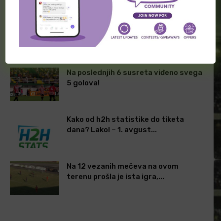
PRETHODNA VEST
SLEDEĆA VEST
Mogu li da slave 10. put
Potencijalno efikasan duel
uzastopno?!
u Singapuru
POVEZANI ČLANCI
Na poslednjih 6 susreta viđeno svega
5 golova!
Kako od h2h statistike do tiketa
dana? Lako! – 1. avgust...
Na 12 vezanih mečeva na ovom
terenu prošla je ista igra,...