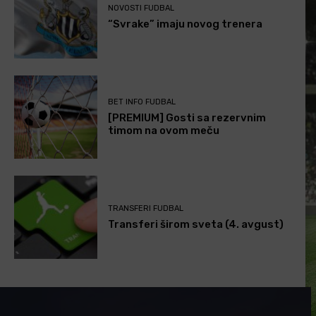
NOVOSTI FUDBAL
“Svrake” imaju novog trenera
BET INFO FUDBAL
[PREMIUM] Gosti sa rezervnim
timom na ovom meču
TRANSFERI FUDBAL
Transferi širom sveta (4. avgust)