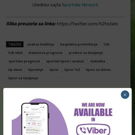
Urednici sajta
Sportske Novosti
Slika preuzeta sa linka:
https://twitter.com/h2hstats
TAGOVI
analiza klađenja
besplatna predviđanja
h2h
h2h tiket
kladionica prognoze
predlozi za kladjenje
sportske prognoze
sportski tipovi i analize
statistika
tip dana
tipovanje
tipovi
tipovi 1x2
tipovi za danas
tipovi za kladjenje
×
Facebook
Twitter