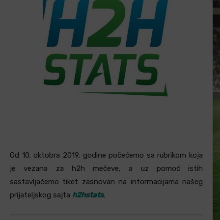
Od 10. oktobra 2019. godine počećemo sa rubrikom koja
je vezana za h2h mečeve, a uz pomoć istih
sastavljaćemo tiket zasnovan na informacijama našeg
prijateljskog sajta
h2hstats
.