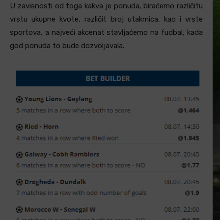
U zavisnosti od toga kakva je ponuda, biraćemo različitu
vrstu ukupne kvote, različit broj utakmica, kao i vrste
sportova, a najveći akcenat stavljaćemo na fudbal, kada
god ponuda to bude dozvoljavala.