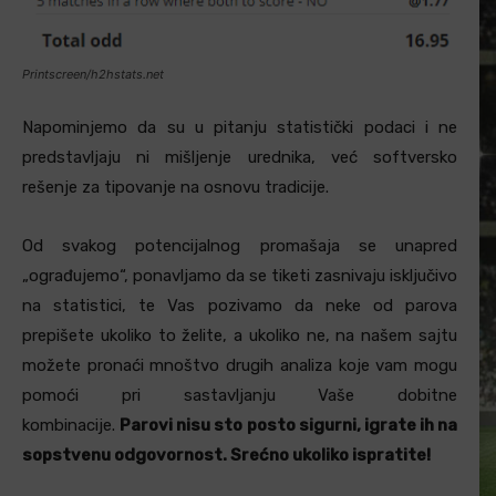
Printscreen/h2hstats.net
Napominjemo da su u pitanju statistički podaci i ne
predstavljaju ni mišljenje urednika, već softversko
rešenje za tipovanje na osnovu tradicije.
Od svakog potencijalnog promašaja se unapred
„ograđujemo“, ponavljamo da se tiketi zasnivaju isključivo
na statistici, te Vas pozivamo da neke od parova
prepišete ukoliko to želite, a ukoliko ne, na našem sajtu
možete pronaći mnoštvo drugih analiza koje vam mogu
pomoći pri sastavljanju Vaše dobitne
kombinacije.
Parovi nisu sto posto sigurni, igrate ih na
sopstvenu odgovornost. Srećno ukoliko ispratite!