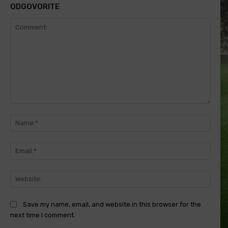
ODGOVORITE
Comment:
Name
Email
Websi
Save my name, email, and website in this browser for the
next time I comment.