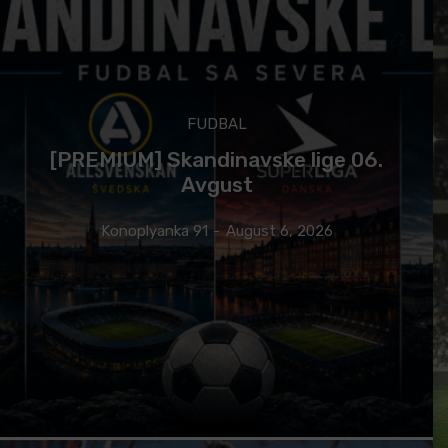
FUDBAL
[PREMIUM] Skandinavske lige 06.
Avgust
Konoplyanka 91
-
August 6, 2026