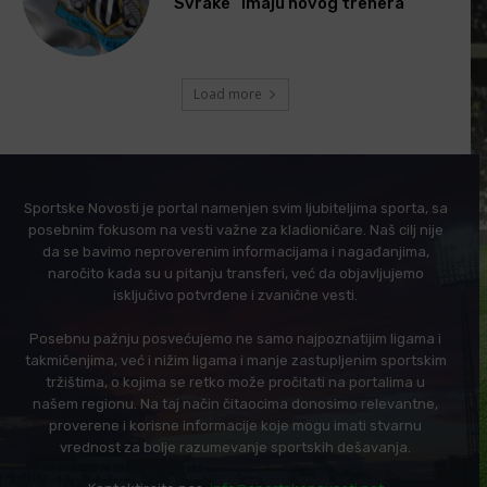
“Svrake” imaju novog trenera
Load more
Sportske Novosti je portal namenjen svim ljubiteljima sporta, sa
posebnim fokusom na vesti važne za kladioničare. Naš cilj nije
da se bavimo neproverenim informacijama i nagađanjima,
naročito kada su u pitanju transferi, već da objavljujemo
isključivo potvrđene i zvanične vesti.
Posebnu pažnju posvećujemo ne samo najpoznatijim ligama i
takmičenjima, već i nižim ligama i manje zastupljenim sportskim
tržištima, o kojima se retko može pročitati na portalima u
našem regionu. Na taj način čitaocima donosimo relevantne,
proverene i korisne informacije koje mogu imati stvarnu
vrednost za bolje razumevanje sportskih dešavanja.