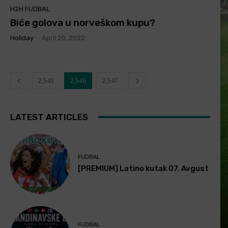
H2H FUDBAL
Biće golova u norveškom kupu?
Holiday
-
April 20, 2022
2,545
2,546
2,547
LATEST ARTICLES
FUDBAL
[PREMIUM] Latino kutak 07. Avgust
FUDBAL