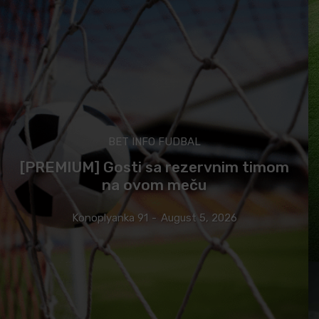
BET INFO FUDBAL
[PREMIUM] Gosti sa rezervnim timom
na ovom meču
Konoplyanka 91
-
August 5, 2026