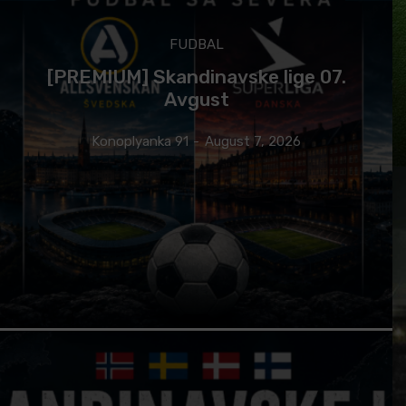
FUDBAL
[PREMIUM] Skandinavske lige 07.
Avgust
Konoplyanka 91
-
August 7, 2026