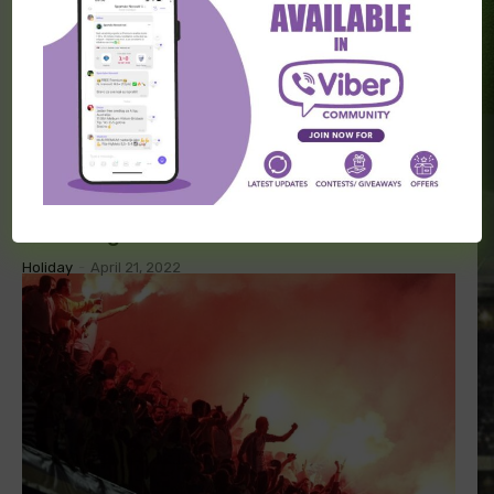
H2H FUDBAL
Imaju osam vezanih pobeda protiv
narednog rivala
Holiday
-
April 21, 2022