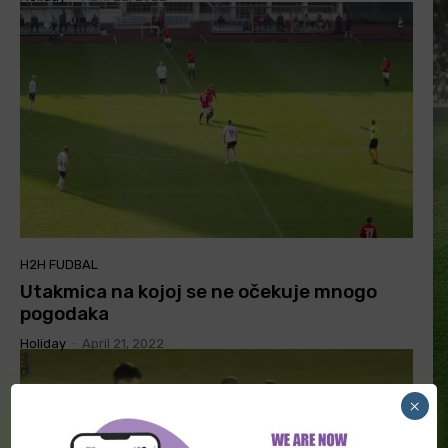
H2H FUDBAL
Utakmica na kojoj se ne očekuje mnogo
pogodaka
Holiday
-
April 21, 2022
×