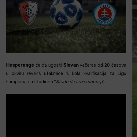
Hesperange
će da ugosti
Slovan
večeras od 20 časova
u okviru revanš utakmice 1. kola kvalifikacija za Ligu
šampiona na stadionu “
Stade de Luxembourg
“.