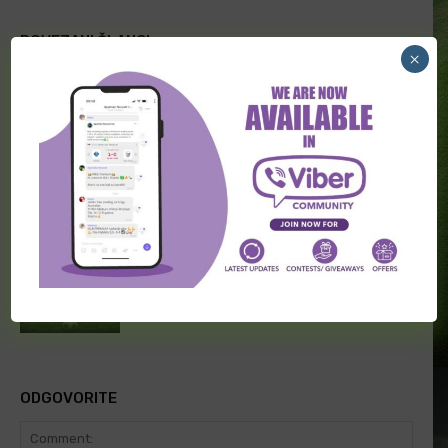
POVEZANI ČLANCI
×
[PREMIUM] Latino kutak 07. Avgust
[PREMIUM] Skandinavske lige 07.
Avgust
[PREMIUM] Skandinavske lige 06.
Avgust
ODGOVORITE