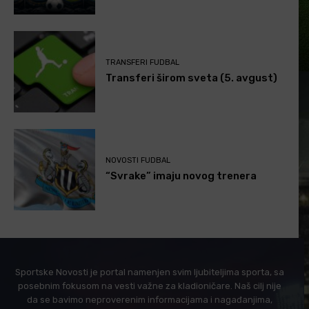
TRANSFERI FUDBAL
Transferi širom sveta (5. avgust)
NOVOSTI FUDBAL
“Svrake” imaju novog trenera
Sportske Novosti je portal namenjen svim ljubiteljima sporta, sa
posebnim fokusom na vesti važne za kladioničare. Naš cilj nije
da se bavimo neproverenim informacijama i nagađanjima,