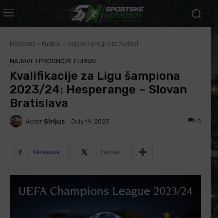
Naslovna
Fudbal
Najave i prognoze Fudbal
NAJAVE I PROGNOZE FUDBAL
Kvalifikacije za Ligu šampiona
2023/24: Hesperange – Slovan
Bratislava
Autor
Sirijus
0
July 19, 2023
Facebook
Twitter