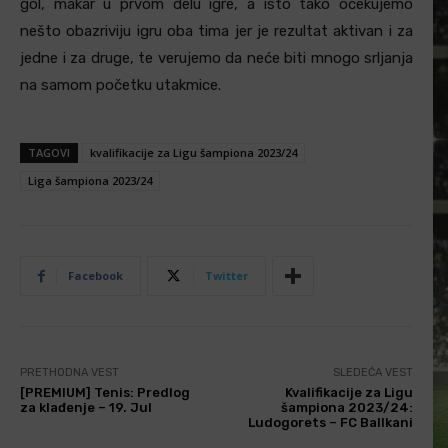
gol, makar u prvom delu igre, a isto tako očekujemo
nešto obazriviju igru oba tima jer je rezultat aktivan i za
jedne i za druge, te verujemo da neće biti mnogo srljanja
na samom početku utakmice.
TAGOVI
kvalifikacije za Ligu šampiona 2023/24
Liga šampiona 2023/24
Facebook
Twitter
PRETHODNA VEST
SLEDEĆA VEST
[PREMIUM] Tenis: Predlog
Kvalifikacije za Ligu
za klađenje – 19. Jul
šampiona 2023/24:
Ludogorets – FC Ballkani