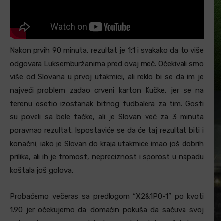
Nakon prvih 90 minuta, rezultat je 1:1 i svakako da to više
odgovara Luksemburžanima pred ovaj meč. Očekivali smo
više od Slovana u prvoj utakmici, ali reklo bi se da im je
najveći problem zadao crveni karton Kučke, jer se na
terenu osetio izostanak bitnog fudbalera za tim. Gosti
su poveli sa bele tačke, ali je Slovan već za 3 minuta
poravnao rezultat. Ispostaviće se da će taj rezultat biti i
konačni, iako je Slovan do kraja utakmice imao još dobrih
prilika, ali ih je tromost, nepreciznost i sporost u napadu
koštala još golova.
Probaćemo večeras sa predlogom “X2&1P0-1” po kvoti
1.90 jer očekujemo da domaćin pokuša da sačuva svoj