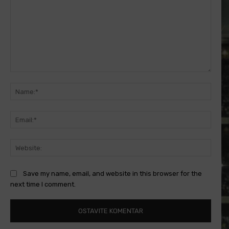
Comment:
Name
Email
Websi
Save my name, email, and website in this browser for the
next time I comment.