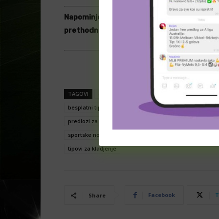
Napominjemo da ovo nisu ”dojave” i ”sigur
prethodnim rezultatima. Ako se odlučite d
Image by 3D Animati on 
TAGOVI
analize
besplatne prognoze
besplatni 
besplatni tipovi za klađenje
kladionica
kladionica
predlozi za kladjenje
prelazi
prelazi kladionica
sportske novosti
sportske prognoze
tip dana
t
tipovi za kladjenje
Facebook
T
Share