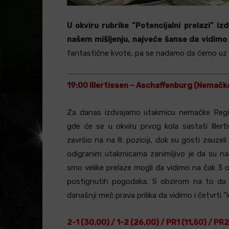
U okviru rubrike ”Potencijalni prelazi” i
našem mišljenju, najveće šanse da vidimo ve
fantastične kvote, pa se nadamo da ćemo uz 
19:00 Illertissen – Aschaffenburg (Nemačka
Za danas izdvajamo utakmicu nemačke Regio
gde će se u okviru prvog kola sastati Ille
završio na na 8. poziciji, dok su gosti zauze
odigranim utakmicama zanimljivo je da su nam
smo velike prelaze mogli da vidimo na čak 3
postignutih pogodaka. S obzirom na to da 
današnji meč prava prilika da vidimo i četvrti ”l
2-1 (30,00) / 1-2 (26,00) / PR1 (11,50) / PR2