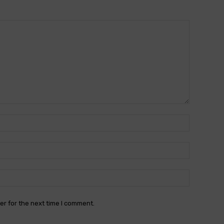
Name:*
Email:*
Website:
er for the next time I comment.