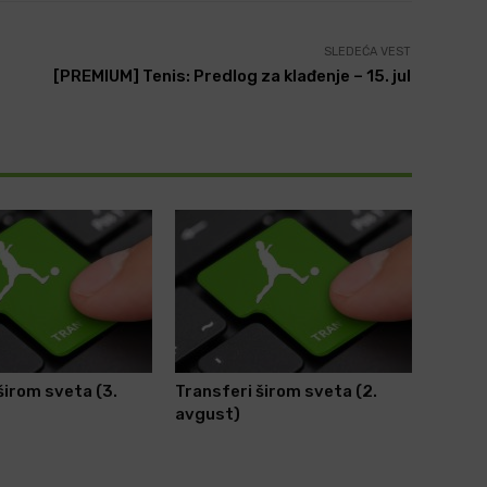
SLEDEĆA VEST
[PREMIUM] Tenis: Predlog za klađenje – 15. jul
širom sveta (3.
Transferi širom sveta (2.
avgust)