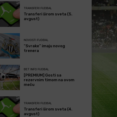
TRANSFERI FUDBAL
Transferi širom sveta (5.
avgust)
NOVOSTI FUDBAL
“Svrake” imaju novog
trenera
BET INFO FUDBAL
[PREMIUM] Gosti sa
rezervnim timom na ovom
meču
TRANSFERI FUDBAL
Transferi širom sveta (4.
avgust)