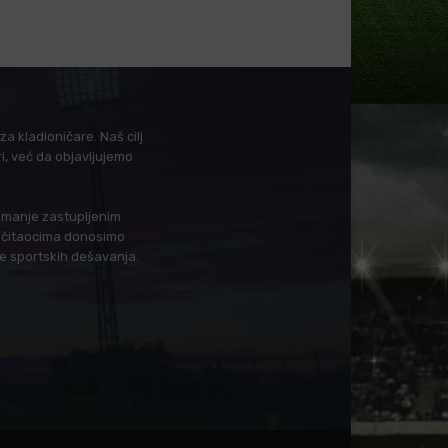
a kladioničare. Naš cilj
i, već da objavljujemo
i manje zastupljenim
in čitaocima donosimo
je sportskih dešavanja.