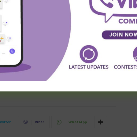
ni” prelazi, već predlozi zasnovani na statistici i
a nas ispratite, želimo vam mnogo sreće.
Production Company from Pixabay
predlozi za kladjenje
besplatni tipovi
 prognoze
klađenje
potencijalni prelazi
predlozi
prognoze
prognoze utakmica za danas
saradnje
ip dana 1x2
tipovi
tipovi 1x2
tipovi dana
witter
Viber
WhatsApp