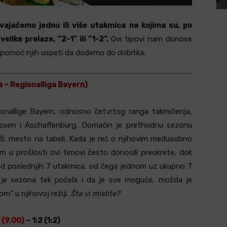
zdvajaćemo jednu ili više utakmica na kojima su, po
like prelaze, ”2-1” ili ”1-2”.
Ovi tipovi nam donose
pomoć njih uspeti da dođemo do dobitka.
 – Regionalliga Bayern)
nallige Bayern, odnosno četvrtog ranga takmičenja,
rtissen i Aschaffenburg. Domaćin je prethodnu sezonu
li 5. mesto na tabeli. Kada je reč o njihovim međusobno
 u prošlosti ovi timovi često donosili preokrete, dok
 od poslednjih 7 utakmica, od čega jednom uz ukupno 7
je sezona tek počela i da je sve moguće, možda je
om” u njihovoj režiji.
Šta vi mislite?
 (9,00)
– 1:2 (1:2)