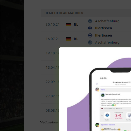
Međusobne utakmice: Illertissen – Aschaffenburg (www.fla