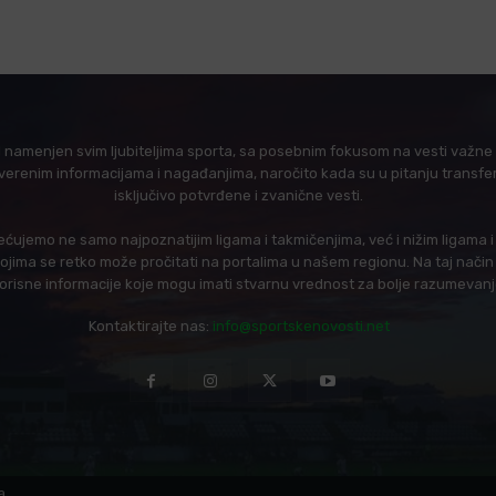
l namenjen svim ljubiteljima sporta, sa posebnim fokusom na vesti važne z
verenim informacijama i nagađanjima, naročito kada su u pitanju transfer
isključivo potvrđene i zvanične vesti.
ujemo ne samo najpoznatijim ligama i takmičenjima, već i nižim ligama 
 kojima se retko može pročitati na portalima u našem regionu. Na taj nač
korisne informacije koje mogu imati stvarnu vrednost za bolje razumevan
Kontaktirajte nas:
info@sportskenovosti.net
a