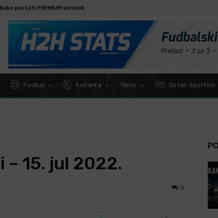
Kako postati PREMIUM korisnik
Fudbal
Košarka
Tenis
Ostali Sportovi
P
 – 15. jul 2022.
0