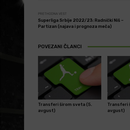
PRETHODNA VEST
Superliga Srbije 2022/23: Radnički Niš –
Partizan (najava i prognoza meča)
POVEZANI ČLANCI
Transferi širom sveta (5.
Transferi 
avgust)
avgust)