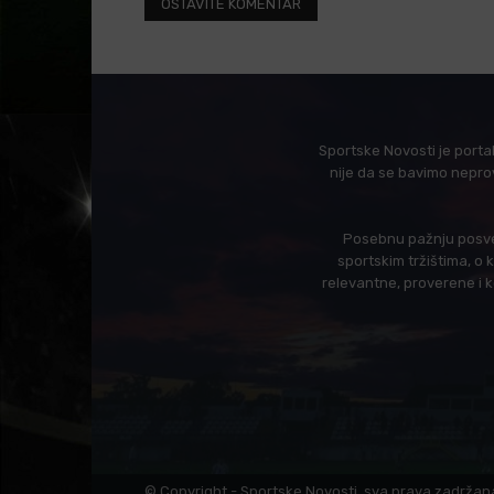
Sportske Novosti je porta
nije da se bavimo nepro
Posebnu pažnju posveć
sportskim tržištima, o
relevantne, proverene i 
© Copyright - Sportske Novosti, sva prava zadržan