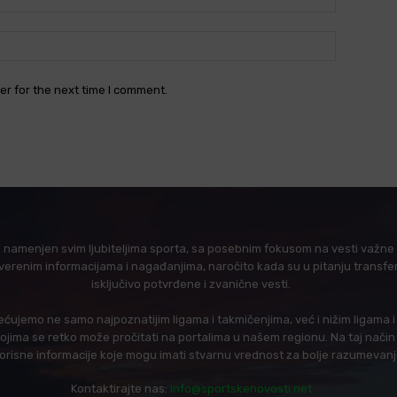
Website:
er for the next time I comment.
l namenjen svim ljubiteljima sporta, sa posebnim fokusom na vesti važne z
verenim informacijama i nagađanjima, naročito kada su u pitanju transfer
isključivo potvrđene i zvanične vesti.
ujemo ne samo najpoznatijim ligama i takmičenjima, već i nižim ligama 
 kojima se retko može pročitati na portalima u našem regionu. Na taj nač
korisne informacije koje mogu imati stvarnu vrednost za bolje razumevan
Kontaktirajte nas:
info@sportskenovosti.net