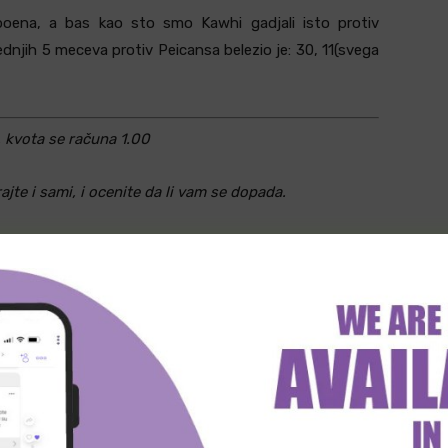
ena, a bas kao sto smo Kawhi gadjali isto protiv
njih 5 meceva protiv Peicansa belezio je: 30, 11(svega
, kvota se računa 1.00
jte i sami, i ocenite da li vam se dopada.
 dana u zavisnosti od faktora uplata, pojave novih
ice.
 iz teksta. Ono što je napisano je samo subjektivno
d akcija ove opklade mora biti dobitan.
tvenu odgovornost! Srećno ukoliko ispratite!