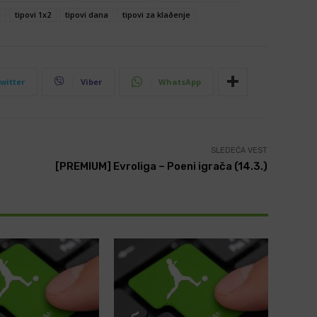
i
tipovi 1x2
tipovi dana
tipovi za klaðenje
witter
Viber
WhatsApp
SLEDEĆA VEST
[PREMIUM] Evroliga – Poeni igrača (14.3.)