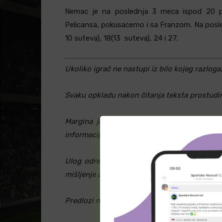
Nemac je na poslednja 3 meca ispod 20 po
Pelicansa, pokusacemo i sa Franzom. Na posled
10 suteva), 18(13 suteva), 24 i 27.
Ukoliko igrač ne nastupi iz bilo kojeg razloga
Svaku opkladu nakon čitanja teksta prostudira
Margina je dinamična i promenljiva u toku
informacija i korekcija od strane same kladion
Ulog određujete sami na osnovu pročitanog
mišljenje autora i ne mora biti tačno, niti sle
Predlozi nisu 100% sigurni, igrate ih na sops