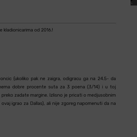
e kladionicarima od 2016.!
cic (ukoliko pak ne zaigra, odigracu ga na 24.5- da
a nema dobre procente suta za 3 poena (3/14) i u toj
us preko zadate margine. Izlisno je pricati o medjusobnim
ovaj igrao za Dallas), ali nije zgoreg napomenuti da na