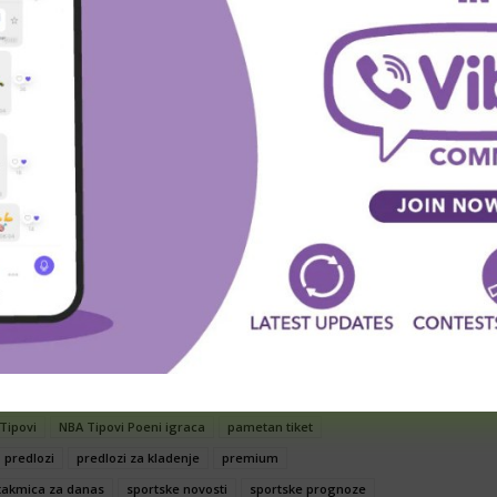
javljujemo imena kladionica u kojima igramo, osim
abranjen ulazak u kladionice, kao i klađenje Online.
 zabranjeno primiti uplatu na uplatno – isplatnim
je i distribuiranje celog ili delova ovog članaka
na razloge za takvo delo zabranjeno je i predstavlja
je će biti gonjeno u skladu sa zakonom.
predlozi za klađenje
besplatni tipovi
kladionica
kladionica prognoze
klađenje
Tipovi
NBA Tipovi Poeni igraca
pametan tiket
predlozi
predlozi za kladenje
premium
takmica za danas
sportske novosti
sportske prognoze