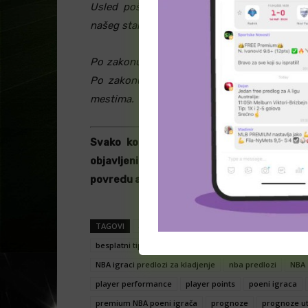
Usled poštovanja poslovnog kodeksa ne ob
našeg stalnog sponzora kladionice Maxbet.
Po zakonu, osobama mlađim od 18 godina je z
Po zakonu, osobama mlađim od 18 godina je
mestima.
Svako kopiranje, umnožavanje, objavljivan
objavljenih na ovom web sajtu , bez obzira 
povredu autorskog prava i krivično delo, ko
TAGOVI
analize
besplatne prognoze
besplatni 
besplatni tipovi za klađenje
dnevni predlog
Ixa91
NBA igraci predlozi za kladjenje
nba predlozi
NBA 
player performance
player points
poeni igraca
premium NBA poeni igrača
prognoze
prognoze u