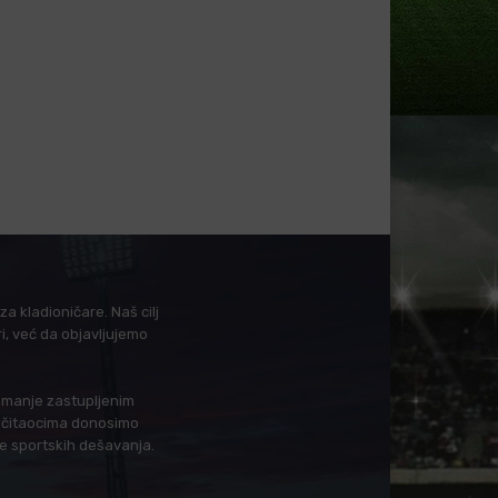
a kladioničare. Naš cilj
i, već da objavljujemo
i manje zastupljenim
in čitaocima donosimo
je sportskih dešavanja.