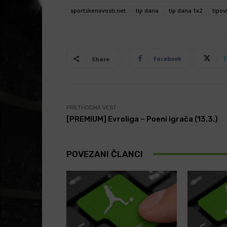
sportskenovosti.net
tip dana
tip dana 1x2
tipov
Facebook
T
Share
PRETHODNA VEST
[PREMIUM] Evroliga – Poeni igrača (13.3.)
POVEZANI ČLANCI