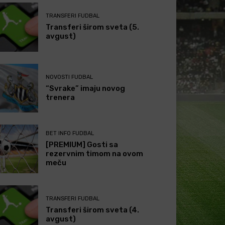
TRANSFERI FUDBAL
Transferi širom sveta (5.
avgust)
NOVOSTI FUDBAL
“Svrake” imaju novog
trenera
BET INFO FUDBAL
[PREMIUM] Gosti sa
rezervnim timom na ovom
meču
TRANSFERI FUDBAL
Transferi širom sveta (4.
avgust)