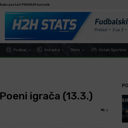
Kako postati PREMIUM korisnik
Fudbal
Košarka
Tenis
Ostali Sportovi
P
oeni igrača (13.3.)
0