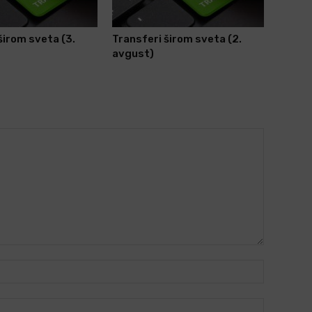
širom sveta (3.
Transferi širom sveta (2.
avgust)
Name:*
Email:*