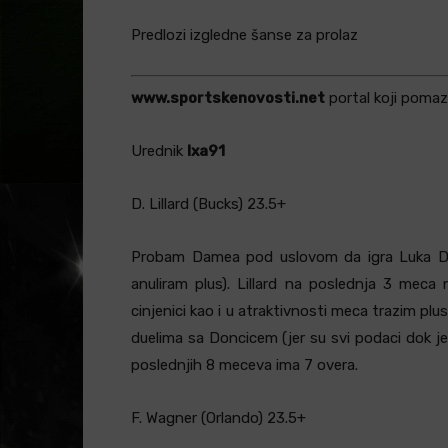
Predlozi izgledne šanse za prolaz
www.sportskenovosti.net
portal koji pomaz
Urednik
Ixa91
D. Lillard (Bucks) 23.5+
Probam Damea pod uslovom da igra Luka Don
anuliram plus). Lillard na poslednja 3 mec
cinjenici kao i u atraktivnosti meca trazim pl
duelima sa Doncicem (jer su svi podaci dok je 
poslednjih 8 meceva ima 7 overa.
F. Wagner (Orlando) 23.5+