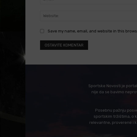
Save my name, email, and website in this brows
Sportske Novosti je porta
nije da se bavimo nepro
Posebnu pažnju posveć
sportskim tržištima, o
relevantne, proverene i 