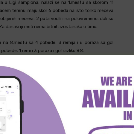
la u Ligi šampiona, nalazi se na 1.mestu sa skorom 11
maćem terenu imaju skor 6 pobeda na isto toliko mečeva
obijenih mečeva, 2 puta vodili i na poluvremenu, dok su
 Za današnji meč nema bitnih izostanaka u timu.
ze na 8.mestu sa 4 pobede, 3 remija i 6 poraza sa gol
obede, 1 remi i 3 poraza i gol razliku 8:8.
stanci važnih igrača, najbolji igrač tima Beram Kayal (14
iti meč zbog kartona, nema ni standardnog štopera
d najboljih asistenata tima Marwan Kabha (11u/0g/3a),
 (13u/0g/0a).
accabi Haiffa je slavila u meču sa današnjim gostom
padnemo mnogo pametni kada kažemo da je Maccabi