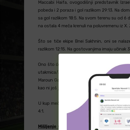
Maccabi Haifa, ovogodišnji predstavnik Izrae
pobeda i 2 poraza i gol razlikom 29:13. Na do
sa gol razlikom 18:5. Na svom terenu su od 6 d
na ostala 4 meča krenuli na poluvremenu iz X.
Što se tiče ekipe Bnei Sakhnin, oni se nala
razlikom 12:15. Na gostovanjima imaju učinak 3 p
Ono što će biti problem za ovaj tim, to su izo
utakmica/3 gola/0 asistencije) će propust
Maroun Gantus (13u/1g/0a), nema ni jednog o
kao ni još jednog veznog igrača Ihab Ganayem
U kup meču odigranom početkom decembra, M
4:1.
Mišljenje urednika
: Svakako nećemo da is