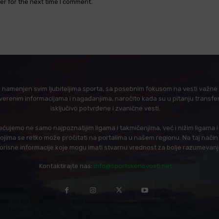
er for the next time I comment.
l namenjen svim ljubiteljima sporta, sa posebnim fokusom na vesti važne z
verenim informacijama i nagađanjima, naročito kada su u pitanju transfer
isključivo potvrđene i zvanične vesti.
ujemo ne samo najpoznatijim ligama i takmičenjima, već i nižim ligama 
 kojima se retko može pročitati na portalima u našem regionu. Na taj nač
korisne informacije koje mogu imati stvarnu vrednost za bolje razumevan
Kontaktirajte nas:
info@sportskenovosti.net