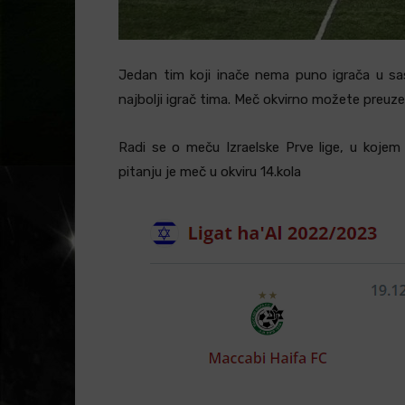
Jedan tim koji inače nema puno igrača u sas
najbolji igrač tima. Meč okvirno možete preuze
Radi se o meču Izraelske Prve lige, u kojem
pitanju je meč u okviru 14.kola