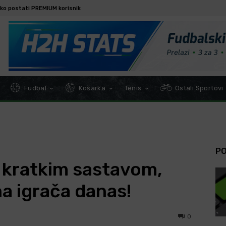
ko postati PREMIUM korisnik
Fudbal
Košarka
Tenis
Ostali Sportovi
P
 kratkim sastavom,
na igrača danas!
0