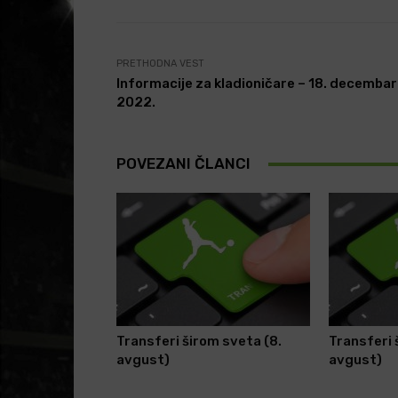
PRETHODNA VEST
Informacije za kladioničare – 18. decembar
2022.
POVEZANI ČLANCI
Transferi širom sveta (8.
Transferi 
avgust)
avgust)