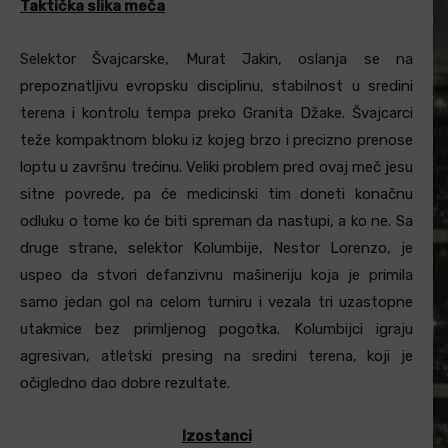
Taktička slika meča
Selektor Švajcarske, Murat Jakin, oslanja se na
prepoznatljivu evropsku disciplinu, stabilnost u sredini
terena i kontrolu tempa preko Granita Džake. Švajcarci
teže kompaktnom bloku iz kojeg brzo i precizno prenose
loptu u završnu trećinu. Veliki problem pred ovaj meč jesu
sitne povrede, pa će medicinski tim doneti konačnu
odluku o tome ko će biti spreman da nastupi, a ko ne. Sa
druge strane, selektor Kolumbije, Nestor Lorenzo, je
uspeo da stvori defanzivnu mašineriju koja je primila
samo jedan gol na celom turniru i vezala tri uzastopne
utakmice bez primljenog pogotka. Kolumbijci igraju
agresivan, atletski presing na sredini terena, koji je
očigledno dao dobre rezultate.
Izostanci