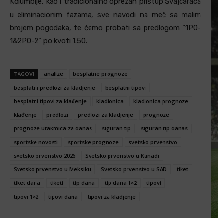
Kolumbije, kao i tradicionalno oprezan pristup Švajcaraca
u eliminacionim fazama, sve navodi na meč sa malim
brojem pogodaka, te ćemo probati sa predlogom “1P0-
1&2P0-2” po kvoti 1.50.
TAGOVI
analize
besplatne prognoze
besplatni predlozi za kladjenje
besplatni tipovi
besplatni tipovi za klađenje
kladionica
kladionica prognoze
klađenje
predlozi
predlozi za kladjenje
prognoze
prognoze utakmica za danas
siguran tip
siguran tip danas
sportske novosti
sportske prognoze
svetsko prvenstvo
svetsko prvenstvo 2026
Svetsko prvenstvo u Kanadi
Svetsko prvenstvo u Meksiku
Svetsko prvenstvo u SAD
tiket
tiket dana
tiketi
tip dana
tip dana 1×2
tipovi
tipovi 1×2
tipovi dana
tipovi za kladjenje