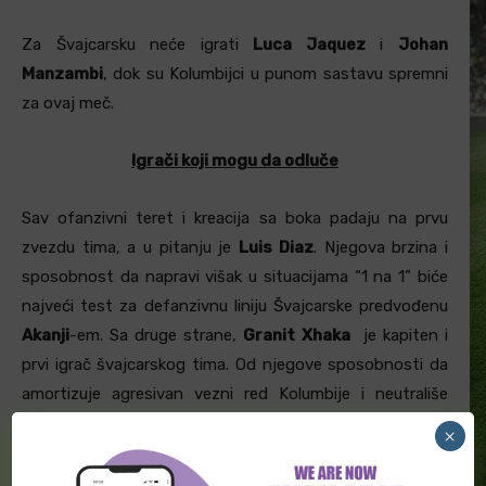
Za Švajcarsku neće igrati
Luca Jaquez
i
Johan
Manzambi
, dok su Kolumbijci u punom sastavu spremni
za ovaj meč.
Igrači koji mogu da odluče
Sav ofanzivni teret i kreacija sa boka padaju na prvu
zvezdu tima, a u pitanju je
Luis Diaz
. Njegova brzina i
sposobnost da napravi višak u situacijama “1 na 1” biće
najveći test za defanzivnu liniju Švajcarske predvođenu
Akanji
-em. Sa druge strane,
Granit Xhaka
je kapiten i
prvi igrač švajcarskog tima. Od njegove sposobnosti da
amortizuje agresivan vezni red Kolumbije i neutrališe
kreativni uticaj
James-a Rodriguez
-a zavisiće
×
celokupan ritam utakmice. Naravno,
Dan Ndoye
,
Fabian
Rieder
,
Breel Embolo
i mnogi drugi sa strane