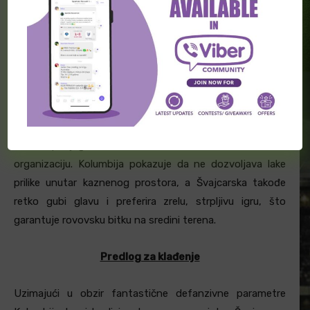
Švajcarske, kao i
Luis Suarez,
Jefferson Lerma
i
Jhon
Arias
sa strane Kolumbije uvek mogu da budu nezgodni i
da naprave prevagu na terenu.
Očekivanja od utakmice
S obzirom na to da je ulog ogroman, očekuje se utakmica
nešto sporijeg ritma sa velikim fokusom na defanzivnu
organizaciju. Kolumbija pokazuje da ne dozvoljava lake
prilike unutar kaznenog prostora, a Švajcarska takođe
retko gubi glavu i preferira zrelu, strpljivu igru, što
garantuje rovovsku bitku na sredini terena.
Predlog za klađenje
Uzimajući u obzir fantastične defanzivne parametre