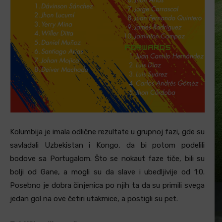
Kolumbija je imala odlične rezultate u grupnoj fazi, gde su
savladali Uzbekistan i Kongo, da bi potom podelili
bodove sa Portugalom. Što se nokaut faze tiče, bili su
bolji od Gane, a mogli su da slave i ubedljivije od 1:0.
Posebno je dobra činjenica po njih ta da su primili svega
jedan gol na ove četiri utakmice, a postigli su pet.