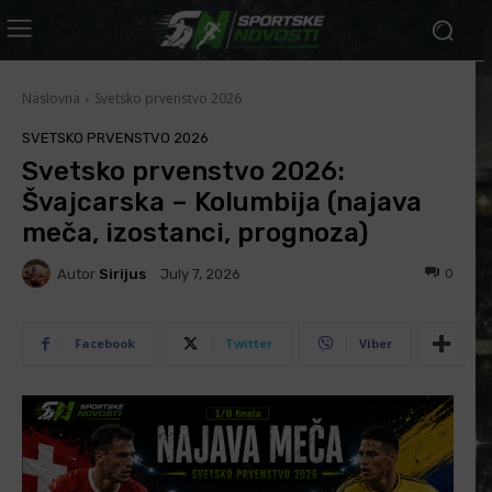
Naslovna
Svetsko prvenstvo 2026
SVETSKO PRVENSTVO 2026
Svetsko prvenstvo 2026:
Švajcarska – Kolumbija (najava
meča, izostanci, prognoza)
Autor
Sirijus
0
July 7, 2026
Facebook
Twitter
Viber