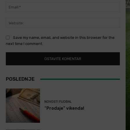
Email
Websi
Save my name, email, and website in this browser for the
next time I comment.
POSLEDNJE
NOVOSTI FUDBAL
“Prodaje” vikenda!