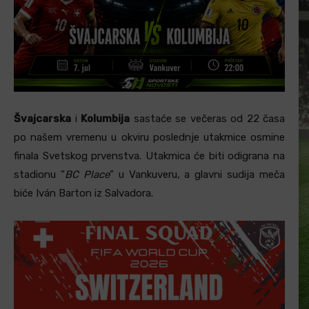
Švajcarska
i
Kolumbija
sastaće se večeras od 22 časa
po našem vremenu u okviru poslednje utakmice osmine
finala Svetskog prvenstva. Utakmica će biti odigrana na
stadionu “
BC Place
” u Vankuveru, a glavni sudija meča
biće Iván Barton iz Salvadora.