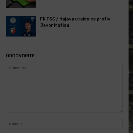
FK TSC / Najava utakmice protiv
Javor Matisa
ODGOVORITE
Comment:
Name