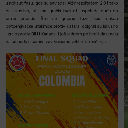
u nokaut fazu, gde su savladali Alžir rezultatom 2:0 i tako
na iskustvo, ali i na igrački kvalitet, uspeli da dođu do
bitne pobede. Što se grupne faze tiče, nakon
potcenjivačke utakmice protiv Katara, odigrali su iskusno
i zrelo protiv BiH i Kanade, i još jednom potvrdili da umeju
da se nađu u samim završnicama velikih takmičenja.