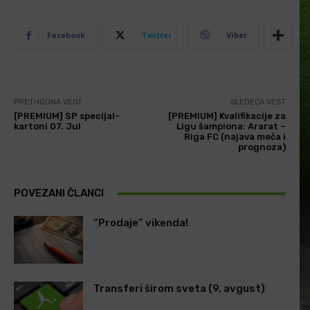
Facebook
Twitter
Viber
PRETHODNA VEST
SLEDEĆA VEST
[PREMIUM] SP specijal-
[PREMIUM] Kvalifikacije za
kartoni 07. Jul
Ligu šampiona: Ararat –
Riga FC (najava meča i
prognoza)
POVEZANI ČLANCI
“Prodaje” vikenda!
Transferi širom sveta (9. avgust)