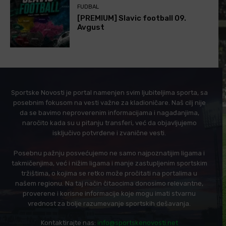
FUDBAL
[PREMIUM] Slavic football 09.
Avgust
Sportske Novosti je portal namenjen svim ljubiteljima sporta, sa
posebnim fokusom na vesti važne za kladioničare. Naš cilj nije
da se bavimo neproverenim informacijama i nagađanjima,
naročito kada su u pitanju transferi, već da objavljujemo
isključivo potvrđene i zvanične vesti.
Posebnu pažnju posvećujemo ne samo najpoznatijim ligama i
takmičenjima, već i nižim ligama i manje zastupljenim sportskim
tržištima, o kojima se retko može pročitati na portalima u
našem regionu. Na taj način čitaocima donosimo relevantne,
proverene i korisne informacije koje mogu imati stvarnu
vrednost za bolje razumevanje sportskih dešavanja.
Kontaktirajte nas:
info@sportskenovosti.net