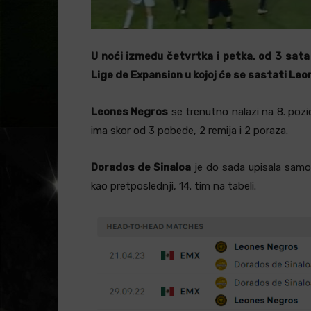
U noći između četvrtka i petka, od 3 sata
Lige de Expansion u kojoj će se sastati Leo
Leones Negros
se trenutno nalazi na 8. pozi
ima skor od 3 pobede, 2 remija i 2 poraza.
Dorados de Sinaloa
je do sada upisala samo
kao pretposlednji, 14. tim na tabeli.