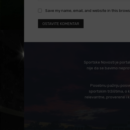
Save my name, email, and website in this brows
Sportske Novosti je porta
nije da se bavimo nepro
Posebnu pažnju posveć
sportskim tržištima, o
relevantne, proverene i 