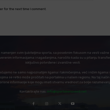
er for the next time I comment.
l namenjen svim ljubiteljima sporta, sa posebnim fokusom na vesti važne z
verenim informacijama i nagađanjima, naročito kada su u pitanju transfer
isključivo potvrđene i zvanične vesti.
ujemo ne samo najpoznatijim ligama i takmičenjima, već i nižim ligama 
 kojima se retko može pročitati na portalima u našem regionu. Na taj nač
korisne informacije koje mogu imati stvarnu vrednost za bolje razumevan
Kontaktirajte nas:
info@sportskenovosti.net