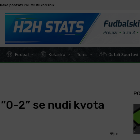
Kako postati PREMIUM korisnik
Fudbal
Košarka
Tenis
Ostali Sportovi
P
 ”0-2” se nudi kvota
0