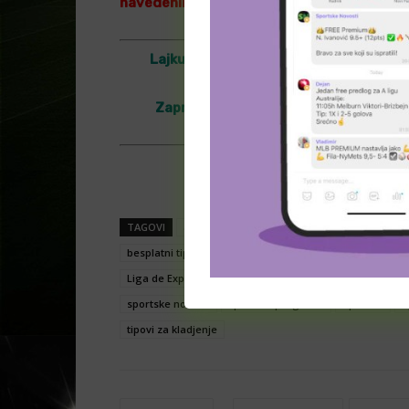
navedenih ekipa. Predlozi nisu ”100% sigur
Lajkujte našu Facebook stranicu
–
htt
Zapratite nas i na Instagramu
–
http
Naslovna fotogra
TAGOVI
analize
besplatne prognoze
besplatni 
besplatni tipovi za klađenje
Dorados de Sinaloa
kl
Liga de Expansion MX (Meksiko)
predlozi
predlozi
sportske novosti
sportske prognoze
tip dana
t
tipovi za kladjenje