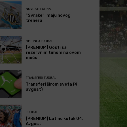
NOVOSTI FUDBAL
“Svrake” imaju novog
trenera
BET INFO FUDBAL
[PREMIUM] Gosti sa
rezervnim timom na ovom
meču
TRANSFERI FUDBAL
Transferi širom sveta (4.
avgust)
FUDBAL
[PREMIUM] Latino kutak 04.
Avgust