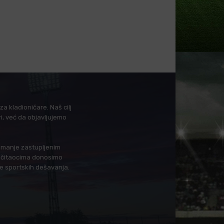
a kladioničare. Naš cilj
i, već da objavljujemo
i manje zastupljenim
in čitaocima donosimo
je sportskih dešavanja.