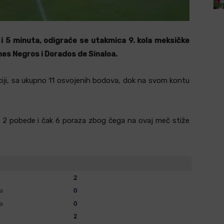
 i 5 minuta, odigraće se utakmica 9. kola meksičke
nes Negros i Dorados de Sinaloa.
ciji, sa ukupno 11 osvojenih bodova, dok na svom kontu
 2 pobede i čak 6 poraza zbog čega na ovaj meč stiže