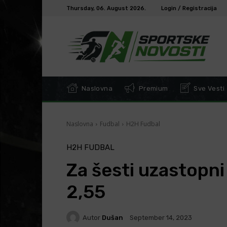
Thursday, 06. August 2026.
Login / Registracija
Naslovna
Premium
Sve Vesti
Naslovna
Fudbal
H2H Fudbal
H2H FUDBAL
Za šesti uzastopni
2,55
Autor
Dušan
September 14, 2023