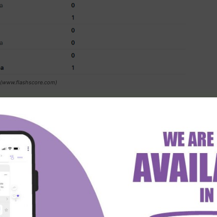
 (www.flashscore.com)
 Leones Negros i Dorados de Sinaloa odigrali u periodu
ali smo priliku da vidimo svega 6 pogodaka, dok je na
0 do 2. Za nastavak ove tradicije i novi ”0-2” nudi se
i kvota 1,78.
U KLADIONICI MAXBET!
 statistici i rezultatima sa međusobnih susreta