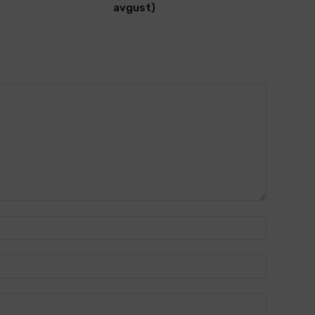
avgust)
Name:*
Email:*
Website: