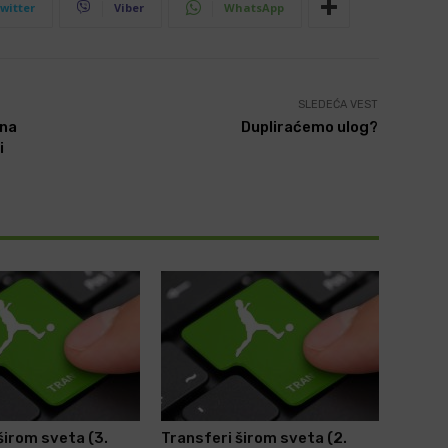
witter
Viber
WhatsApp
SLEDEĆA VEST
 na
Dupliraćemo ulog?
i
širom sveta (3.
Transferi širom sveta (2.