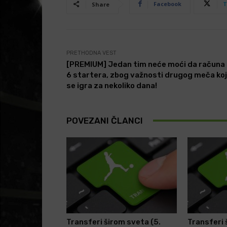
Facebook
T
Share
PRETHODNA VEST
[PREMIUM] Jedan tim neće moći da računa
6 startera, zbog važnosti drugog meča koj
se igra za nekoliko dana!
POVEZANI ČLANCI
Transferi širom sveta (5.
Transferi 