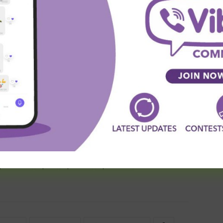
ni” i igrate ih na sopstvenu odgovornost.
ps://www.facebook.com/sportskenovosti.net/
s://www.instagram.com/sportskenovostinet/
fija: Youtube (Screenshot)
predlozi za kladjenje
besplatni tipovi
adionica
kladionica prognoze
klađenje
leones negros
 za kladjenje
prognoze
prognoze utakmica za danas
ip dana 1x2
tipovi
tipovi 1x2
tipovi dana