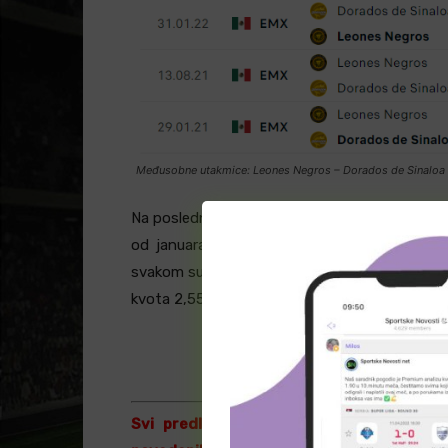
Međusobne utakmice: Leones Negros – Dorados de Sinaloa
Na poslednjih 5 međusobnih utakmica, koje su
od januara 2021. do aprila 2023. godine, im
svakom susretu broj pogodaka bio u opsegu od 
kvota 2,55, dok se za šesti uzastopni ”NG” nud
ODLIČNE KVOTE 
Svi predlozi su zasnovani isključivo na