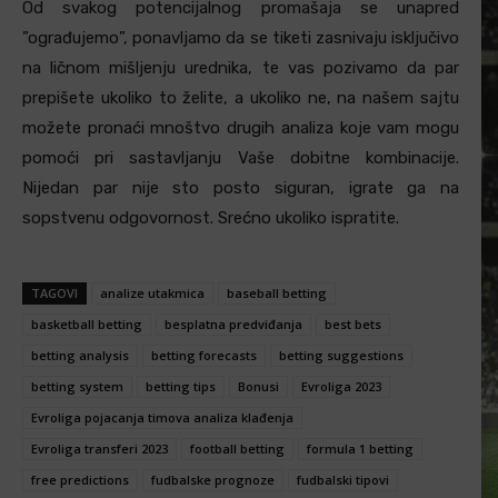
Od svakog potencijalnog promašaja se unapred
”ograđujemo”, ponavljamo da se tiketi zasnivaju isključivo
na ličnom mišljenju urednika, te vas pozivamo da par
prepišete ukoliko to želite, a ukoliko ne, na našem sajtu
možete pronaći mnoštvo drugih analiza koje vam mogu
pomoći pri sastavljanju Vaše dobitne kombinacije.
Nijedan par nije sto posto siguran, igrate ga na
sopstvenu odgovornost. Srećno ukoliko ispratite.
TAGOVI
analize utakmica
baseball betting
basketball betting
besplatna predviđanja
best bets
betting analysis
betting forecasts
betting suggestions
betting system
betting tips
Bonusi
Evroliga 2023
Evroliga pojacanja timova analiza klađenja
Evroliga transferi 2023
football betting
formula 1 betting
free predictions
fudbalske prognoze
fudbalski tipovi