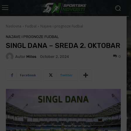
Naslovna
Fudbal
Najave i prognoze Fudbal
NAJAVE I PROGNOZE FUDBAL
SINGL DANA – SREDA 2. OKTOBAR
Autor
Milos
0
October 2, 2024
Facebook
Twitter