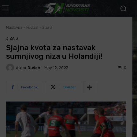
Naslovna
Fudbal
3 za 3
3 ZA 3
Sjajna kvota za nastavak
sumnjivog niza u Holandiji!
Autor
Dušan
0
May 12, 2023
Facebook
Twitter