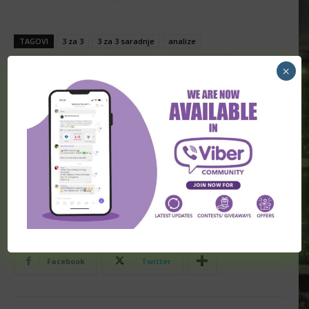
TAGOVI
3 za 3
3 za 3 saradnje
analize
besplatne prognoze
besplatni predlozi za kladjenje
×
besplatni tipovi
besplatni tipovi za klađenje
dogovori
Eredivisie (Holandija)
fudbal saradnje
kladionica
kladionica prognoze
klađenje
Nijmegen
predlozi
predlozi za kladjenje
prognoze
prognoze utakmica za danas
saradnje
sportske novosti
sportske prognoze
tip dana
tip dana 1x2
tipovi
tipovi 1x2
tipovi dana
tipovi za kladjenje
Twente
Facebook
Twitter