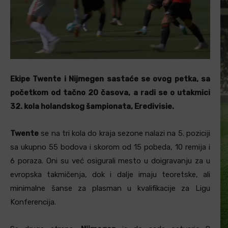
Ekipe Twente i Nijmegen sastaće se ovog petka, sa
početkom od tačno 20 časova, a radi se o utakmici
32. kola holandskog šampionata, Eredivisie.
Twente
se na tri kola do kraja sezone nalazi na 5. poziciji
sa ukupno 55 bodova i skorom od 15 pobeda, 10 remija i
6 poraza. Oni su već osigurali mesto u doigravanju za u
evropska takmičenja, dok i dalje imaju teoretske, ali
minimalne šanse za plasman u kvalifikacije za Ligu
Konferencija.