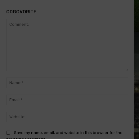
ODGOVORITE
Comment:
Name
Email
Websi
Save my name, email, and website in this browser for the