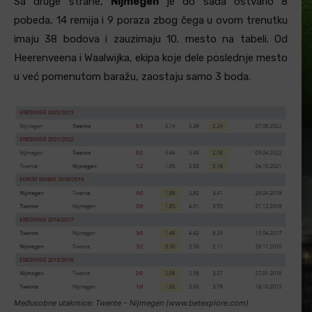
Sa druge strane,
Nijmegen
je do sada ostvario 8
pobeda, 14 remija i 9 poraza zbog čega u ovom trenutku
imaju 38 bodova i zauzimaju 10. mesto na tabeli. Od
Heerenveena i Waalwijka, ekipa koje dele poslednje mesto
u već pomenutom baražu, zaostaju samo 3 boda.
Međusobne utakmice: Twente – Nijmegen (www.betexplore.com)