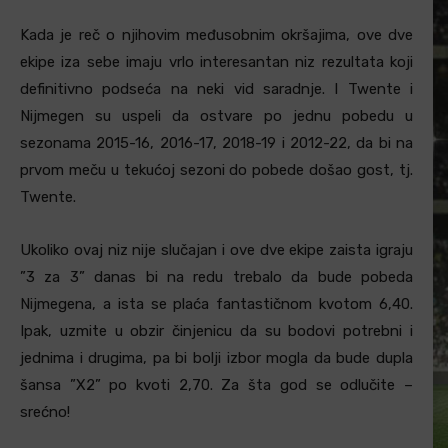
Kada je reč o njihovim međusobnim okršajima, ove dve
ekipe iza sebe imaju vrlo interesantan niz rezultata koji
definitivno podseća na neki vid saradnje. I Twente i
Nijmegen su uspeli da ostvare po jednu pobedu u
sezonama 2015-16, 2016-17, 2018-19 i 2012-22, da bi na
prvom meču u tekućoj sezoni do pobede došao gost, tj.
Twente.
Ukoliko ovaj niz nije slučajan i ove dve ekipe zaista igraju
”3 za 3” danas bi na redu trebalo da bude pobeda
Nijmegena, a ista se plaća fantastičnom kvotom 6,40.
Ipak, uzmite u obzir činjenicu da su bodovi potrebni i
jednima i drugima, pa bi bolji izbor mogla da bude dupla
šansa ”X2” po kvoti 2,70. Za šta god se odlučite –
srećno!