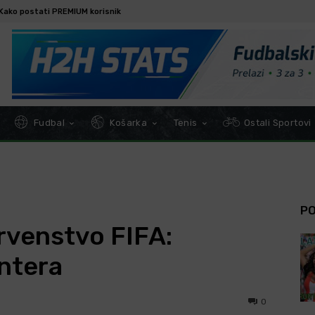
Kako postati PREMIUM korisnik
Fudbal
Košarka
Tenis
Ostali Sportovi
P
rvenstvo FIFA:
Intera
0