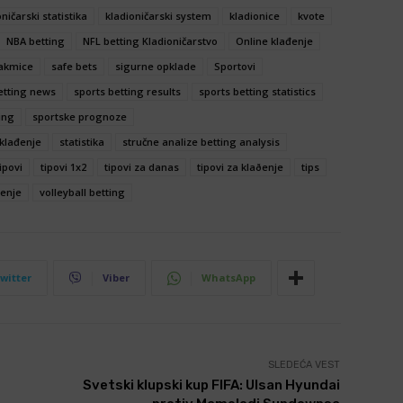
ničarski statistika
kladioničarski system
kladionice
kvote
NBA betting
NFL betting Kladioničarstvo
Online klađenje
takmice
safe bets
sigurne opklade
Sportovi
etting news
sports betting results
sports betting statistics
ing
sportske prognoze
klađenje
statistika
stručne analize betting analysis
ipovi
tipovi 1x2
tipovi za danas
tipovi za klaðenje
tips
đenje
volleyball betting
witter
Viber
WhatsApp
SLEDEĆA VEST
Svetski klupski kup FIFA: Ulsan Hyundai