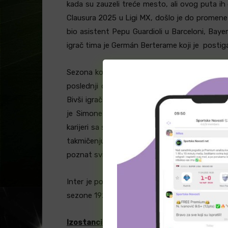
kada su zauzeli treće mesto, ali ovog puta ih 
Clausura 2025 u Ligi MX, došlo je do promene 
bio asistent Pepu Guardioli u Barceloni, Bayer
igrač tima je Germán Berterame koji je posti
Sezona koja je Interu obećavala brojne titule 
poslednji dan sezone, a zatim i teškim por
Bivši igrač Nerazzurra, Cristian Chivu, sada 
je Simone Inzaghi otišao u Saudijsku Pro ligu
karijeri sa samo 13 utakmica na čelu Parme, n
takmičenju, koji traje još od 2010. godine kad
poznat svima, a najviše se očekuje od veznjak
Inter je postigao 114 golova u svim takmičenji
sezone 1929/30.
Izostanci igrača: