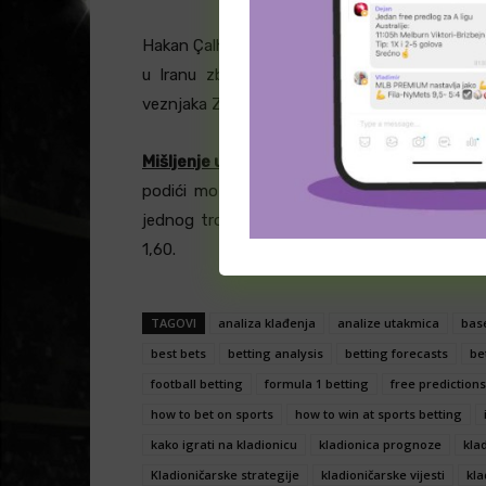
Hakan Çalhanoğlu iz Intera mogao bi propust
u Iranu zbog tekućeg sukoba između Izrael
veznjaka Zielinskog Carlos Salcedo je jedini z
Mišljenje urednika:
Uprkos promeni trenera i n
podići motivisanost tima jako puno, dokazi
jednog trofeja mogu od ovog tima da napra
1,60.
TAGOVI
analiza klađenja
analize utakmica
base
best bets
betting analysis
betting forecasts
be
football betting
formula 1 betting
free predictions
how to bet on sports
how to win at sports betting
kako igrati na kladionicu
kladionica prognoze
kla
Kladioničarske strategije
kladioničarske vijesti
kla