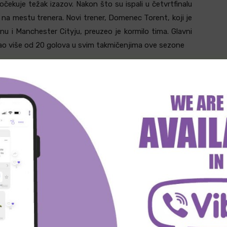
očekuje težak izazov. Nakon što su ispali u četvrtfinalu
na mestu trenera. Novi trener, Domenec Torent, koji je
nu i Manchester Cityju, preuzeo je kormilo tima. Glavni
gao više od 20 golova u svim takmičenjima ove sezone
završila se loše, gubitkom titule Serije A od Napolija na
azom od PSG-a rezultatom 5-0 u finalu Lige šampiona.
je zadužen za povratak kluba na staze uspeha nakon što
. Chivu, koji ima relativno malo iskustva u trenerskoj
ada se da će nastaviti niz nepobedivosti Intera u ovom
a su osvojili titulu bez primljenog gola. Tim Intera je
a Barele i napadača Tirama i Lautara Martineza.
ma u sezoni 2024/25, što je njihov najbolji rezultat od