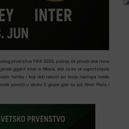
skog prvenstva FIFA 2025, pažnju će privući dva nova
ijanski gigant Inter iz Milana, dok će im se suprotstaviti
ovom turniru i koji drži rekord po broju nastupa među
osle ponoći u okviru E grupe gde su još River Plata i