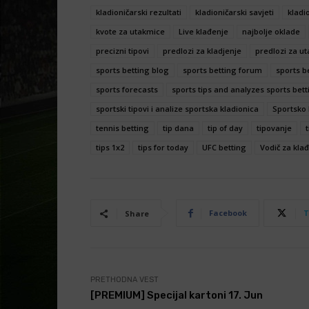
kladioničarski rezultati
kladioničarski savjeti
kladio
kvote za utakmice
Live klađenje
najbolje oklade
precizni tipovi
predlozi za kladjenje
predlozi za u
sports betting blog
sports betting forum
sports b
sports forecasts
sports tips and analyzes sports bett
sportski tipovi i analize sportska kladionica
Sportsko 
tennis betting
tip dana
tip of day
tipovanje
t
tips 1x2
tips for today
UFC betting
Vodič za kla
Facebook
T
Share
PRETHODNA VEST
[PREMIUM] Specijal kartoni 17. Jun