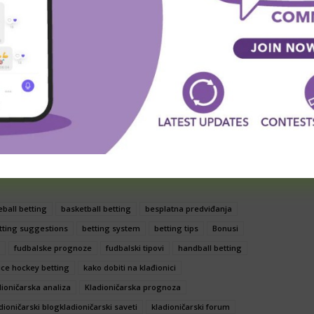
iti meč zbog povrede, dok napadač Mehdi Taremi ostaje
a i Irana. Nema ni defanzivaca Bissecka i Dumfrisa,
načajan izostanak u timu Montereja.
edavnim razočaranjima u Seriji A i Ligi šampiona, može
vanje pred novim trenerom i želja da se ipak dođe do
ve pobednika, danas idemo na pobedu gosta po kvoti
ball betting
basketball betting
besplatna predviđanja
tting suggestions
betting system
betting tips
Bonusi
fudbalske prognoze
fudbalski tipovi
handball betting
ice hockey betting
kako dobiti na klađionici
dioničarska analiza
Kladioničarska prognoza
dioničarski blogkladioničarski saveti
kladioničarski forum