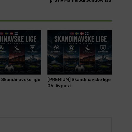
protiv Mamelodi Sundownsa
 Skandinavske lige
[PREMIUM] Skandinavske lige
t
06. Avgust