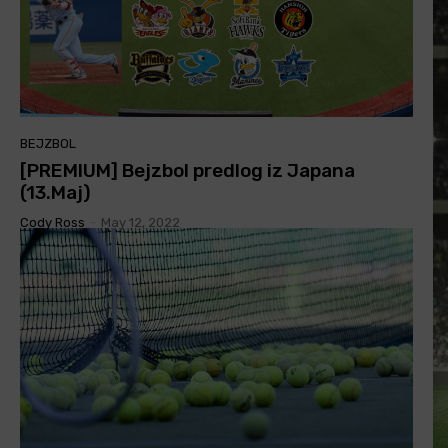
BEJZBOL
[PREMIUM] Bejzbol predlog iz Japana
(13.Maj)
Cody Ross
-
May 12, 2022