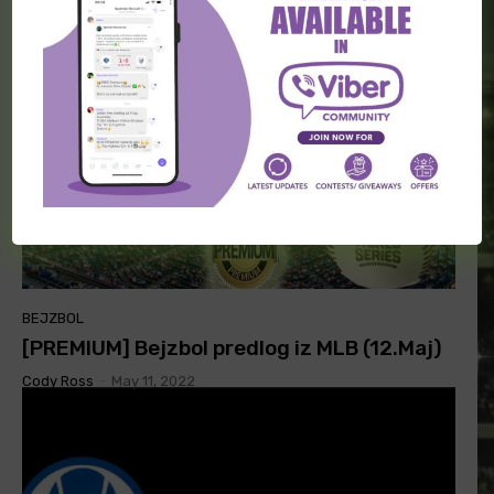
Konoplyanka 91
-
May 12, 2022
BEJZBOL
[PREMIUM] Bejzbol predlog iz MLB (12.Maj)
Cody Ross
-
May 11, 2022