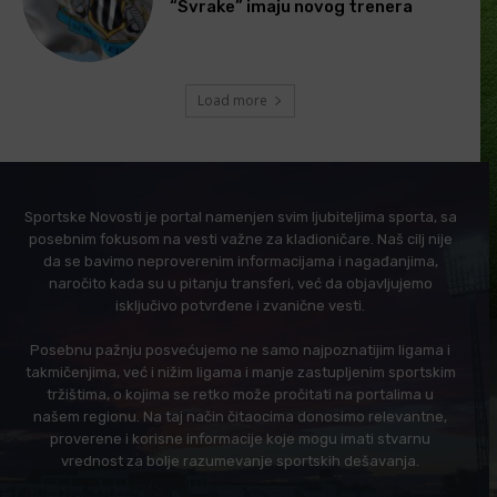
“Svrake” imaju novog trenera
Load more
Sportske Novosti je portal namenjen svim ljubiteljima sporta, sa
posebnim fokusom na vesti važne za kladioničare. Naš cilj nije
da se bavimo neproverenim informacijama i nagađanjima,
naročito kada su u pitanju transferi, već da objavljujemo
isključivo potvrđene i zvanične vesti.
Posebnu pažnju posvećujemo ne samo najpoznatijim ligama i
takmičenjima, već i nižim ligama i manje zastupljenim sportskim
tržištima, o kojima se retko može pročitati na portalima u
našem regionu. Na taj način čitaocima donosimo relevantne,
proverene i korisne informacije koje mogu imati stvarnu
vrednost za bolje razumevanje sportskih dešavanja.