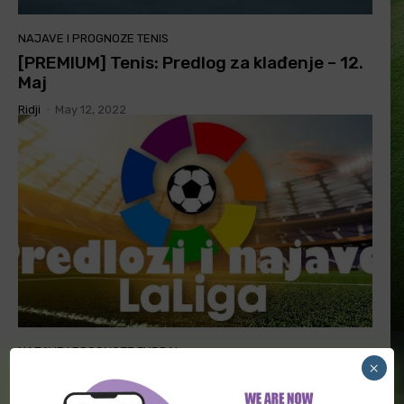
NAJAVE I PROGNOZE TENIS
[PREMIUM] Tenis: Predlog za klađenje – 12.
Maj
Ridji
-
May 12, 2022
NAJAVE I PROGNOZE FUDBAL
×
[PREMIUM] La liga, najava, predlozi za
klađenje (Četvrtak)