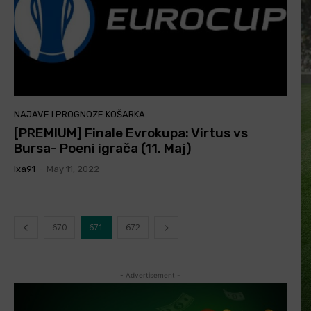
NAJAVE I PROGNOZE KOŠARKA
[PREMIUM] Finale Evrokupa: Virtus vs
Bursa- Poeni igrača (11. Maj)
Ixa91
-
May 11, 2022
670
671
672
- Advertisement -